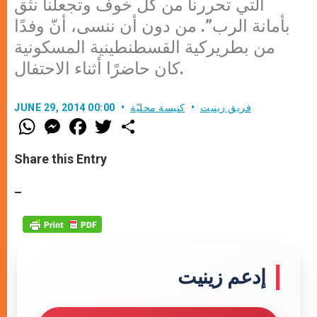
التي تحررنا من كل خوف وتجعلنا نثق
بأمانة الرب”. من دون أن ننسى، أنّ وفدًا
من بطريركية القسطنطينية المسكونية
كان حاضرًا أثناء الاحتفال.
فريق زينيت
كنيسة محليّة
JUNE 29, 2014 00:00
W
M
F
T
S
h
e
a
w
h
a
s
c
i
a
t
s
e
t
r
Share this Entry
s
e
b
t
e
A
n
o
e
p
g
o
r
–
p
e
k
r
إدعم زينيت