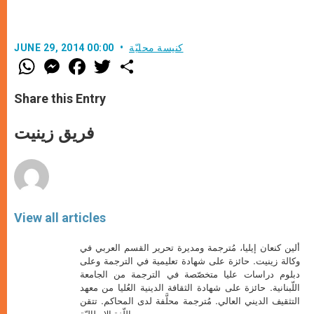
كنيسة محليّة
JUNE 29, 2014 00:00
W
M
F
T
S
h
e
a
w
h
a
s
c
i
a
t
s
e
t
r
Share this Entry
s
e
b
t
e
A
n
o
e
p
g
o
r
فريق زينيت
p
e
k
r
View all articles
ألين كنعان إيليا، مُترجمة ومديرة تحرير القسم العربي في
وكالة زينيت. حائزة على شهادة تعليمية في الترجمة وعلى
دبلوم دراسات عليا متخصّصة في الترجمة من الجامعة
اللّبنانية. حائزة على شهادة الثقافة الدينية العُليا من معهد
التثقيف الديني العالي. مُترجمة محلَّفة لدى المحاكم. تتقن