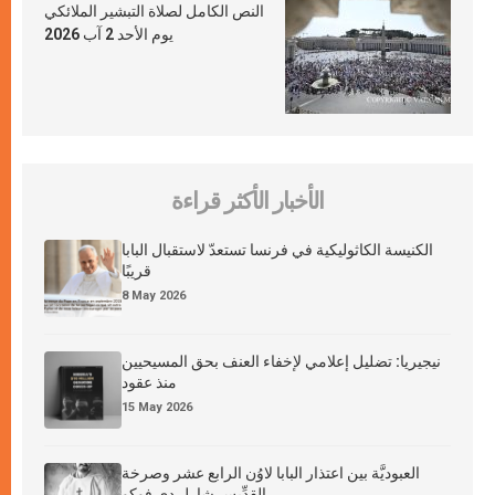
النص الكامل لصلاة التبشير الملائكي
يوم الأحد 2 آب 2026
الأخبار الأكثر قراءة
الكنيسة الكاثوليكية في فرنسا تستعدّ لاستقبال البابا
قريبًا
8 May 2026
نيجيريا: تضليل إعلامي لإخفاء العنف بحق المسيحيين
منذ عقود
15 May 2026
العبوديَّة بين اعتذار البابا لاوُن الرابع عشر وصرخة
القدِّيس شارل دي فوكو