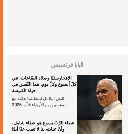
البابا فرنسيس
الإفخارستيّا وصلاة السّاعات، في
كلّ أسبوع وكلّ يوم، هما النَّفَس في
حياة الكنيسة
النص الكامل للمقابلة العامّة مع
المؤمنين يوم الأربعاء 5 آب 2026
عطاء الرّبّ يسوع هو عطاء شامل،
وأنّ عنايته بنا لا تغيب عنّا أبدًا