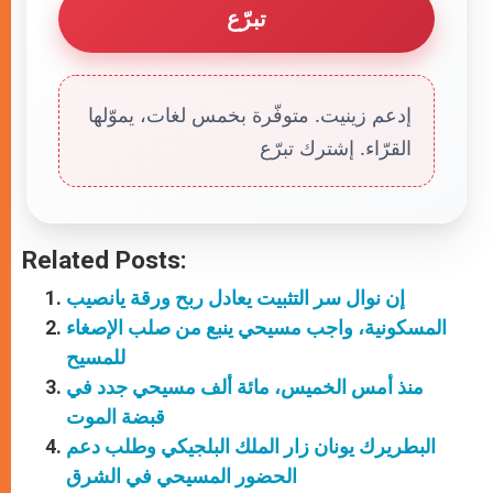
تبرّع
إدعم زينيت. متوفّرة بخمس لغات، يموّلها
القرّاء. إشترك تبرّع
Related Posts:
إن نوال سر التثبيت يعادل ربح ورقة يانصيب
المسكونية، واجب مسيحي ينبع من صلب الإصغاء
للمسيح
منذ أمس الخميس، مائة ألف مسيحي جدد في
قبضة الموت
البطريرك يونان زار الملك البلجيكي وطلب دعم
الحضور المسيحي في الشرق