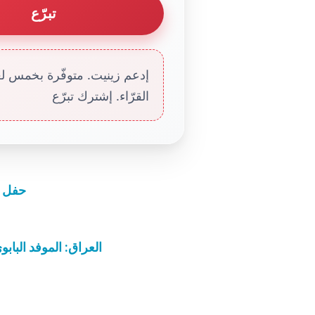
تبرّع
إدعم زينيت. متوفّرة بخمس لغا
القرّاء. إشترك تبرّع
حفل غ
العراق: الموفد البا