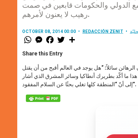
تمع الدولي والحكومات قابعين في صمت
رهيب لا يعنون لأمرهم.
ليّة
REDACCIÓN ZENIT
OCTOBER 08, 2014 00:00
W
M
F
T
S
h
e
a
w
h
a
s
c
i
a
t
s
e
t
r
Share this Entry
s
e
b
t
e
A
n
o
e
p
g
o
r
الرهائن سائلاً: “هل يوجد في العالم أقبح من أن يقتل
p
e
k
هذا ما أكّد بطريرك أنطاكيا وسائر المشرق الذي أشار
r
إلى أنّ “المنطقة كلها تغلي بحثًا عن السلام المفقود”.