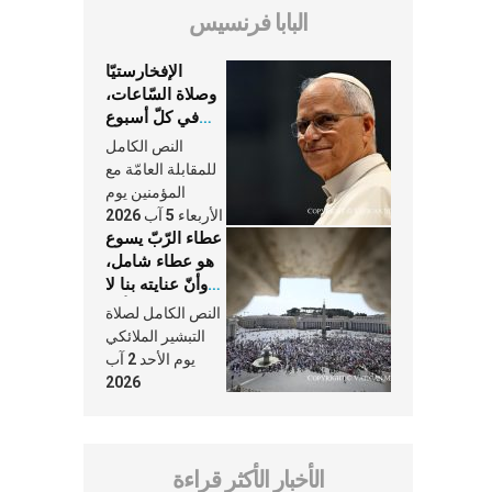
البابا فرنسيس
الإفخارستيّا
وصلاة السّاعات،
في كلّ أسبوع
وكلّ يوم، هما
النص الكامل
النَّفَس في حياة
للمقابلة العامّة مع
الكنيسة
المؤمنين يوم
الأربعاء 5 آب 2026
عطاء الرّبّ يسوع
هو عطاء شامل،
وأنّ عنايته بنا لا
تغيب عنّا أبدًا
النص الكامل لصلاة
التبشير الملائكي
يوم الأحد 2 آب
2026
الأخبار الأكثر قراءة