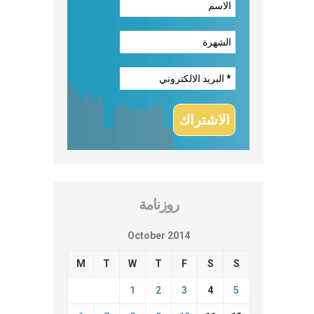
روزنامة
October 2014
M
T
W
T
F
S
S
1
2
3
4
5