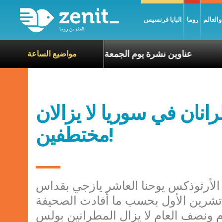
العالم
روما
البابا فرنسيس
ناة الآخرين
عناوين نشرة يوم الجمعة 7 آب 2026: السلام يُبنى بصبر يومًا بعد يوم
مواضيع الساعة
نان في سوريا لا يزالان
مختطفين!
الأرثوذكس يوحنا العاشر يازجي بقداس
افتتاح في جامعة سيدة البلمند يوم الاثنين 6 تشرين الأول بحسب ما أفادت الصحيفة
عام ونصف العام لا يزال المطرانين بولس