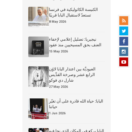
الكنيسة الكاثوليكية في فرنسا
تستعدّ لاستقبال البابا قريبًا
8 May 2026
نيجيريا: تضليل إعلامي لإخفاء
العنف بحق المسيحيين منذ عقود
15 May 2026
العبوديَّة بين اعتذار البابا لاوُن
الرابع عشر وصرخة القدِّيس
شارل دي فوكو
27 May 2026
البابا: حياة الله قادرة على أن تغيّر
حياتنا
1 Jun 2026
البابا يركع في المكان الذي نجا فيه