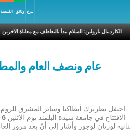
تبرع
وثائق
الكنيسة و
سوليّة
الكاردينال بارولين: السلام يبدأ بالتعاطف مع معا
عام ونصف العام والمطرا
احتفل بطريرك أنطاكيا وسائر المشرق للروم 
ال
بنانية لوريان لوجور وأشار إلى أنّ بعد مرور ال