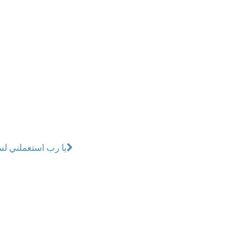
يا رب استعملني ل