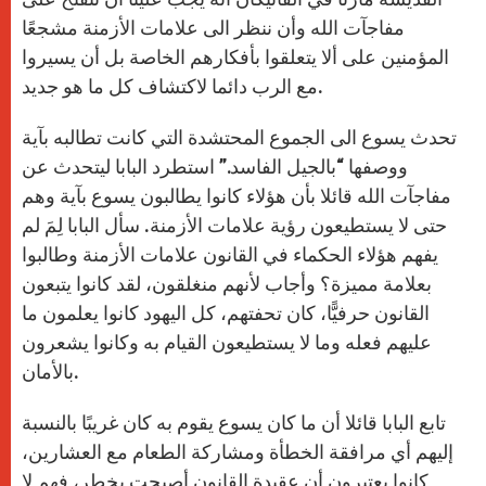
مفاجآت الله وأن ننظر الى علامات الأزمنة مشجعًا
المؤمنين على ألا يتعلقوا بأفكارهم الخاصة بل أن يسيروا
مع الرب دائما لاكتشاف كل ما هو جديد.
تحدث يسوع الى الجموع المحتشدة التي كانت تطالبه بآية
ووصفها “بالجيل الفاسد.” استطرد البابا ليتحدث عن
مفاجآت الله قائلا بأن هؤلاء كانوا يطالبون يسوع بآية وهم
حتى لا يستطيعون رؤية علامات الأزمنة. سأل البابا لِمَ لم
يفهم هؤلاء الحكماء في القانون علامات الأزمنة وطالبوا
بعلامة مميزة؟ وأجاب لأنهم منغلقون، لقد كانوا يتبعون
القانون حرفيًّا، كان تحفتهم، كل اليهود كانوا يعلمون ما
عليهم فعله وما لا يستطيعون القيام به وكانوا يشعرون
بالأمان.
تابع البابا قائلا أن ما كان يسوع يقوم به كان غريبًا بالنسبة
إليهم أي مرافقة الخطأة ومشاركة الطعام مع العشارين،
كانوا يعتبرون أن عقيدة القانون أصبحت بخطر، فهم لا