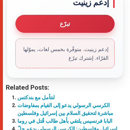
إدعم زينيت
تبرّع
إدعم زينيت. متوفّرة بخمس لغات، يموّلها
القرّاء. إشترك تبرّع
Related Posts:
لنتأمل مع بندكتس
الكرسي الرسولي يدعو إلى القيام بمفاوضات
مباشرة لتحقيق السلام بين إسرائيل وفلسطين
البابا فرنسيس يلتقي بأهل طالب قُتل في روما
إسرائيل وفلسطين: الكرسي الرسولي يدعم حلّ