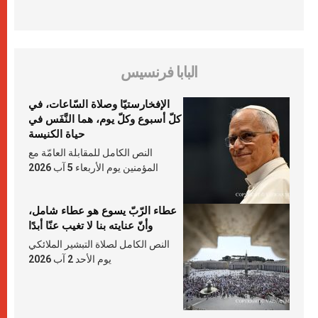
البابا فرنسيس
الإفخارستيّا وصلاة السّاعات، في
كلّ أسبوع وكلّ يوم، هما النَّفَس في
حياة الكنيسة
النص الكامل للمقابلة العامّة مع
المؤمنين يوم الأربعاء 5 آب 2026
عطاء الرّبّ يسوع هو عطاء شامل،
وأنّ عنايته بنا لا تغيب عنّا أبدًا
النص الكامل لصلاة التبشير الملائكي
يوم الأحد 2 آب 2026