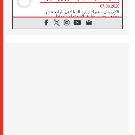
07.08.2026
الكاردينال ستورلا: زيارة البابا لاوُن الرابع عشر
ستكون بشرى سارة للأوروغواي بأكملها
07.08.2026
الفاتيكان يعلن برنامج الزيارة الرسولية للبابا لاوُن
الرابع عشر إلى فرنسا
07.08.2026
في الذكرى الـ ٨١ لحادثة هيروشيما الكنيسة في
اليابان تنظم ١٠ أيام للصلاة على نية السلام
07.08.2026
الكنيسة في الأوروغواي: زيارة البابا ستعزز
الإيمان والرجاء
06.08.2026
الاجتماع الشهري للمطارنة الموارنة
06.08.2026
الكاردينال روسي: زيارة البابا لاوُن إلى الأرجنتين
هي تكريم للبابا فرنسيس
06.08.2026
زيارة البابا إلى البيرو ستكون زمن نعمة ومصالحة
ورجاء