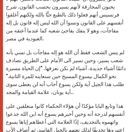
يحبون المجازفة لأنهم يسيرون بحسب القانون. شرح
فرنسيس أنهم فعلوا ذلك بالطبع حبًّا بالله ولكنهم أغلقوا
أنفسهم على القانون ونسوا أن الله ليس إله قانون بل إله
مفاجآت، وهو لا ينفك يفاجئ شعبه كما عندما أعتقه من
العبودية في مصر.
لم ينس الشعب فقط أن الله هو إله مفاجآت بل نسي بأنه
شعب يسير، وحين نسير الى الأمام على الطريق نصادف
دائمًا أشياء جديدة، أشياء لم نكن نعرفها. “إن الحياة مسيرة
نحو الكمال بيسوع المسيح حين سنعاينه للمرة الثانية.”
طلب هذا الجيل آية ولكن يسوع أجاب أنه لن يعطى سوى
آية يونان، علامة القيامة والمجد..
هذا وتابع البابا مؤكدًا أن هؤلاء الحكماء كانوا منغلقين على
أنفسهم لدرجة أنه وحين أخبرهم يسوع أنه ابن الله جذعوا
واتهموه بالتجديف، إذًا العلامة التي أعطاهم إياها يسوع
اعتبروها تجديفًا لذلك نعتهم بالجيل الفاسد. ثم أضاف الأب