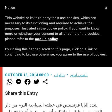
AR
Notice
x
This website or its third party tools use cookies, which are
necessary to its functioning and required to achieve the
purposes illustrated in the cookie policy. If you want to know
هل نحن منغلقون على ذواتنا أم
more or withdraw your consent to all or some of the cookies,
please refer to the
cookie policy
.
نستطيع سماع صوت الرب؟
By closing this banner, scrolling this page, clicking a link or
continuing to browse otherwise, you agree to the use of cookies.
في عظته الصباحية في دار القديسة مارتا
نانسي لحود
باباوات
OCTOBER 13, 2014 00:00
W
M
F
T
S
h
e
a
w
h
a
s
c
i
a
t
s
e
t
r
Share this Entry
s
e
b
t
e
A
n
o
e
p
g
o
r
شدد البابا فرنسيس في عظته الصباحية اليوم من دار
p
e
k
r
القديسة مارتا في الفاتيكان أنه يجب علينا أن ننفتح على