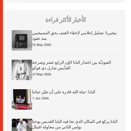
الأخبار الأكثر قراءة
نيجيريا: تضليل إعلامي لإخفاء العنف بحق المسيحيين
منذ عقود
15 May 2026
العبوديَّة بين اعتذار البابا لاوُن الرابع عشر وصرخة
القدِّيس شارل دي فوكو
27 May 2026
البابا: حياة الله قادرة على أن تغيّر حياتنا
1 Jun 2026
البابا يركع في المكان الذي نجا فيه البابا القديس يوحنا
بولس الثاني من محاولة اغتيال