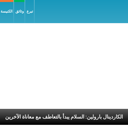
تبرع
وثائق
الكنيسة و
ليّة
الكاردينال بارولين: السلام يبدأ بالتعاطف مع معانا