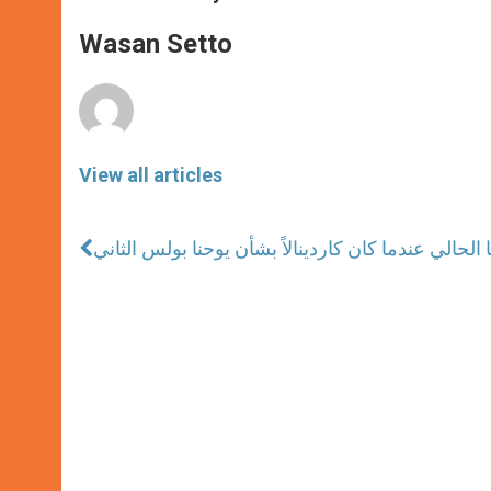
s
e
b
t
e
A
n
o
e
p
g
o
r
Wasan Setto
p
e
k
r
View all articles
 الحالي عندما كان كاردينالاً بشأن يوحنا بولس الثاني