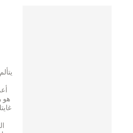
يتألم
أعم
هو ر
غايت
ال