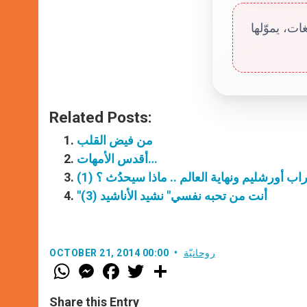
ت، يموّلها
Related Posts:
من فيض القلب
أقدس الأمهات…
اب أورشليم ونهاية العالم .. ماذا سيحدُث ؟ (1)
"أنت من تحبه نفسي" نشيد الأناشيد (3)
روحانيّة
OCTOBER 21, 2014 00:00
W
M
F
T
S
h
e
a
w
h
a
s
c
i
a
t
s
e
t
r
Share this Entry