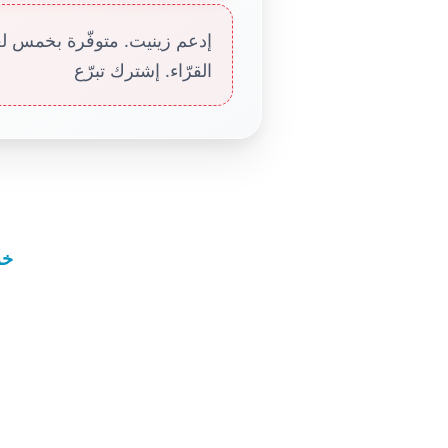
إدعم زينيت. متوفّرة بخمس لغا
القرّاء. إشترك تبرّع
خر