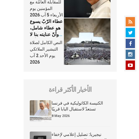
النَّفَس في حياة
للمقابلة العامّة مع
الكنيسة
المؤمنين يوم
الأربعاء 5 آب 2026
عطاء الرّبّ يسوع
هو عطاء شامل،
وأنّ عنايته بنا لا
تغيب عنّا أبدًا
النص الكامل لصلاة
التبشير الملائكي
يوم الأحد 2 آب
2026
الأخبار الأكثر قراءة
الكنيسة الكاثوليكية في فرنسا
تستعدّ لاستقبال البابا قريبًا
8 May 2026
نيجيريا: تضليل إعلامي لإخفاء