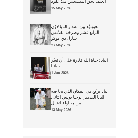
العنف بحق المسيحيين منذ عقود
15 May 2026
العبوديَّة بين اعتذار البابا لاوُن
الرابع عشر وصرخة القدِّيس
شارل دي فوكو
27 May 2026
البابا: حياة الله قادرة على أن تغيّر
حياتنا
1 Jun 2026
البابا يركع في المكان الذي نجا فيه
البابا القديس يوحنا بولس الثاني
من محاولة اغتيال
13 May 2026