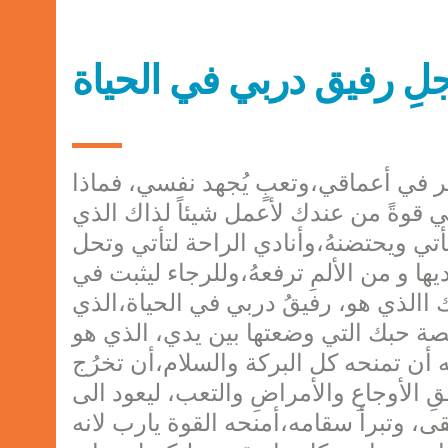
لِ رفيق دربي في الحياة
صر في أعماقي،وتعبٍ يُجهد نفسي، فماذا
 قوةً من عندك لأعمل شيئاً لذاك الذي
ليأتي ويحتضنهُ،وأنادي الراحة لتأتي وتحل
ها و من الألمِ ترفعهُ،وللرجاء ليثبت في
االذي هو، رفيقُ دربي في الحياة،الذي
صة حبك التي وضعتها بين يدي، الذي هو
أن تمنحه كل البركة والسلام،أن تخرُج
ِ الأوجاعِ والأمراضِ والتعب، ليعود الى
قى، وتبرأ سقامه،أمنحه القوة يارب لانه