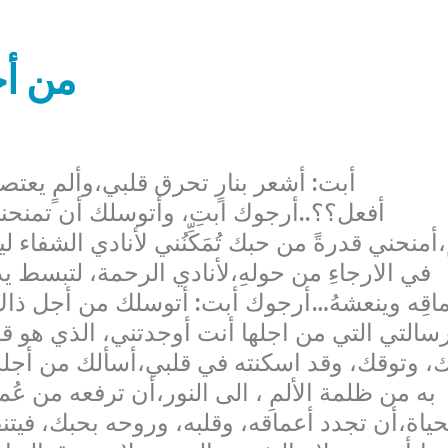
من أج
أبت: أشعر بنارٍ تحرق قلبي،وألمٍ يعت
أفعل؟؟..أرجوك ابتِ، وأتوسلك أن تمنحني
،أمنحني قدرةً من حبك تُمَكِّنُني لأنادي الشفاء 
في الارجاءِ من حولهِ،لأنادي الرحمة، لتبسط يدي
اقِه وينعشهُ…أرجوك أبت: أتوسلك من أجل ذاك 
سالتي التي من اجلها أنت أوجدتني، الذي هو ق
ك، وتوقك، وقد اسكنته في قلبي،أسألك من أجله 
به من ظلمة الألمِ ، الى النور،أن ترفعه من عُمق
حياة،أن تجدد أعماقه، وقلبه، وروحه بحبك، فيتن