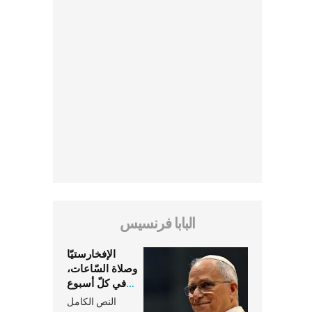
البابا فرنسيس
الإفخارستيّا
وصلاة السّاعات،
في كلّ أسبوع
وكلّ يوم، هما
النص الكامل