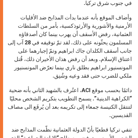
في جنوب شرق تركيا.
وأضاف الموقع بأنه عندما بدأت المذابح ضد الأقليات
الأرمنية والأشورية والأرثوذكسية، بأمر من السلطات
العثمانية، رفض الأسقف أن يهرب بينما كان أصدقاؤه
المسلمون يحثّونه على ذلك. لقد تمّ توقيفه في 28 آب إلى
جانب أسقف الكلدان جاك ابراهيم وتمّ إجبارهما على
اعتناق الإسلام. وبعد أن رفض هذان الأخيران ذلك، قُتل
المونسنيور ابراهيم بطلق ناري بينما تعرّض المونسنيور
ملكي للضرب حتى فقد وعيه وشُنِق.
دائمًا بحسب موقع
ACI
، اعتُرف بالشهيد الثاني بأنه ضحية
“الكراهية الدينية”. يسمح التطويب بتكريم الشخص محليًا
لتنتقل الكنيسة جمعاء إلى تكريمه بعد أن يُرفَع الى مصاف
القديسين.
تنفي تركيا قطعيًا بأنّ الدولة العثمانية نظّمت المذابح ضد
الشعب الأرمني وترفض مصطلح “الإبادة الجماعية” الذي