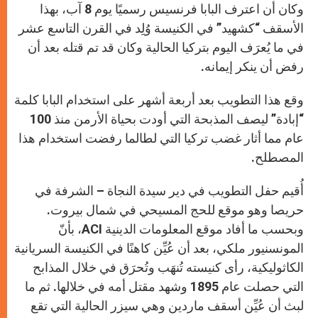
وكان أن اعترف البابا فرنسيس رسميًا يوم 8 آب، بهذا
الأسقف “كشهيد” في الكنيسة وُلِد في القرن التاسع عشر
في ما يُعرَف اليوم بتركيا الحالية وكان قد تم قتله بعد أن
رفض أن ينكر إيمانه.
وقع هذا التطويب بعد أربعة أشهر على استخدام البابا كلمة
“إبادة” ليصف المذبحة التي أودت بحياة الأرمن منذ 100
عام مما أثار غضب تركيا التي لطالما رفضت استخدام هذا
المصطلح.
أُقيم حفل التطويب في دير سيدة النجاة – الشرفة في
حريصا وهو موقع للحج المسيحي في شمال بيروت.
وبحسب ما أفاد موقع المعلومات الدينية
ACI
، بأنّ
المونسنيور ملكي، بعد أن عُيِّن كاهنًا في الكنيسة السريانية
الكاثوليكية، رأى كنيسته تُنهَب وتُحرَق في خلال المذابح
التي حصلت عام 1895 وشهد مقتل أمه في خلالها. ثم ما
لبث أن عُيِّن أسقف ماردين وهي سيزر الحالية التي تقع