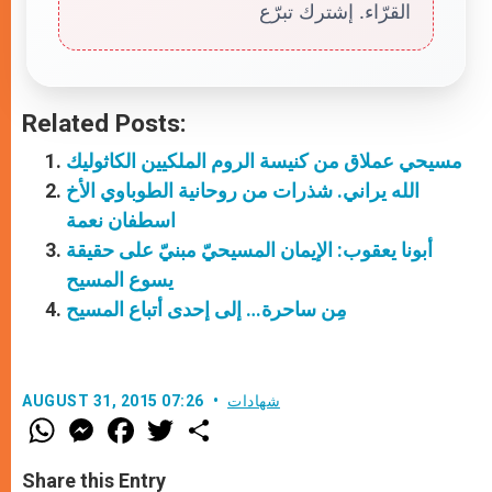
القرّاء. إشترك تبرّع
Related Posts:
مسيحي عملاق من كنيسة الروم الملكيين الكاثوليك
الله يراني. شذرات من روحانية الطوباوي الأخ
اسطفان نعمة
أبونا يعقوب: الإيمان المسيحيّ مبنيّ على حقيقة
يسوع المسيح
مِن ساحرة… إلى إحدى أتباع المسيح
شهادات
AUGUST 31, 2015 07:26
W
M
F
T
S
h
e
a
w
h
a
s
c
i
a
t
s
e
t
r
Share this Entry
s
e
b
t
e