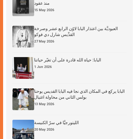
منذ عقود
15 May 2026
العبوديَّة بين اعتذار البابا لاوُن الرابع عشر وصرخة
القدِّيس شارل دي فوكو
27 May 2026
البابا: حياة الله قادرة على أن تغيّر حياتنا
1 Jun 2026
البابا يركع في المكان الذي نجا فيه البابا القديس يوحنا
بولس الثاني من محاولة اغتيال
13 May 2026
الليتورجيَّا في سرّ الكنيسة
20 May 2026