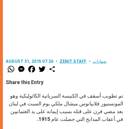
شهادات
ZENIT STAFF
AUGUST 31, 2015 07:26
W
M
F
T
S
h
e
a
w
h
a
s
c
i
a
t
s
e
t
r
Share this Entry
s
e
b
t
e
A
n
o
e
p
g
o
r
تم تطويب أسقف في الكنيسة السريانية الكاثوليكية وهو
p
e
k
r
المونسنيور فلابيانوس ميشال ملكي يوم السبت في لبنان
بعد مضي قرن على قتله بسبب إيمانه على يد العثمانيين
في أعقاب المذابح التي حصلت عام 1915.