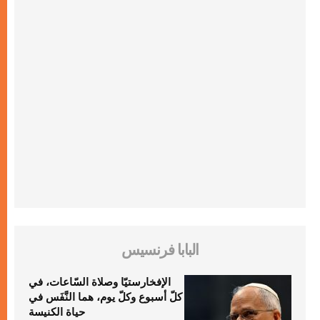
البابا فرنسيس
الإفخارستيّا وصلاة السّاعات، في
كلّ أسبوع وكلّ يوم، هما النَّفَس في
حياة الكنيسة