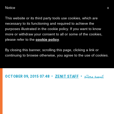
AR
Notice
x
This website or its third party tools use cookies, which are
necessary to its functioning and required to achieve the
purposes illustrated in the cookie policy. If you want to know
تقرير من عون الكنيسة المتألمة حول
more or withdraw your consent to all or some of the cookies,
please refer to the
cookie policy
.
اضطهاد المسيحيين
By closing this banner, scrolling this page, clicking a link or
continuing to browse otherwise, you agree to the use of cookies.
يتضمن شهادات حية
كنيسة محليّة
ZENIT STAFF
OCTOBER 09, 2015 07:48