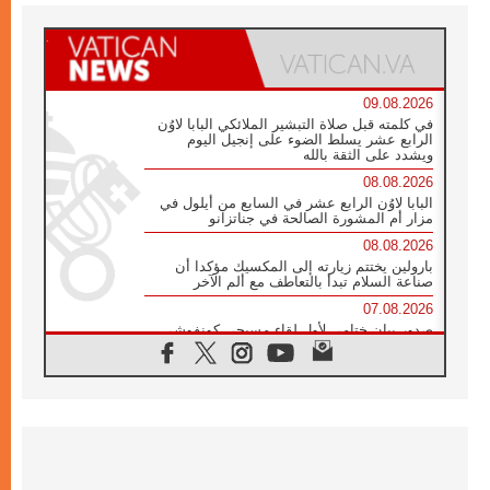
09.08.2026
في كلمته قبل صلاة التبشير الملائكي البابا لاوُن
الرابع عشر يسلط الضوء على إنجيل اليوم
ويشدد على الثقة بالله
08.08.2026
البابا لاوُن الرابع عشر في السابع من أيلول في
مزار أم المشورة الصالحة في جناتزانو
08.08.2026
بارولين يختتم زيارته إلى المكسيك مؤكدا أن
صناعة السلام تبدأ بالتعاطف مع ألم الآخر
07.08.2026
صدور بيان ختامي لأول لقاء مسيحي كونفوشي
بمشاركة الدائرة الفاتيكانية للحوار بين الأديان
07.08.2026
الكاردينال ستورلا: زيارة البابا لاوُن الرابع عشر
ستكون بشرى سارة للأوروغواي بأكملها
07.08.2026
الفاتيكان يعلن برنامج الزيارة الرسولية للبابا لاوُن
الرابع عشر إلى فرنسا