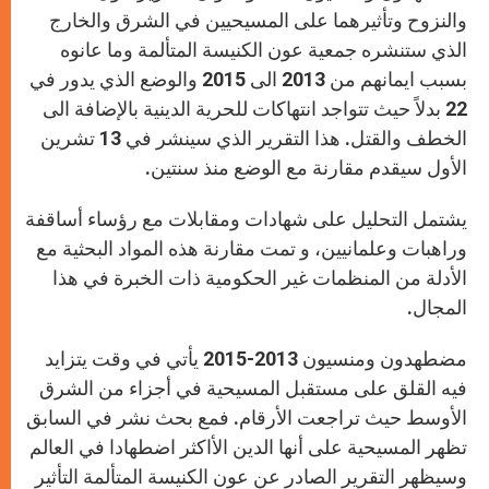
p
e
k
r
والنزوح وتأثيرهما على المسيحيين في الشرق والخارج
الذي ستنشره جمعية عون الكنيسة المتألمة وما عانوه
بسبب ايمانهم من 2013 الى 2015 والوضع الذي يدور في
22 بدلاً حيث تتواجد انتهاكات للحرية الدينية بالإضافة الى
الخطف والقتل. هذا التقرير الذي سينشر في 13 تشرين
الأول سيقدم مقارنة مع الوضع منذ سنتين.
يشتمل التحليل على شهادات ومقابلات مع رؤساء أساقفة
وراهبات وعلمانيين، و تمت مقارنة هذه المواد البحثية مع
الأدلة من المنظمات غير الحكومية ذات الخبرة في هذا
المجال.
مضطهدون ومنسيون 2013-2015 يأتي في وقت يتزايد
فيه القلق على مستقبل المسيحية في أجزاء من الشرق
الأوسط حيث تراجعت الأرقام. فمع بحث نشر في السابق
تظهر المسيحية على أنها الدين الأاكثر اضطهادا في العالم
وسيظهر التقرير الصادر عن عون الكنيسة المتألمة التأثير