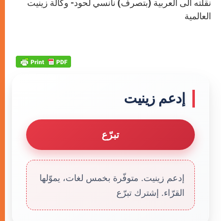
نقلته الى العربية (بتصرف) نانسي لحود- وكالة زينيت
العالمية
إدعم زينيت
تبرّع
إدعم زينيت. متوفّرة بخمس لغات، يموّلها
القرّاء. إشترك تبرّع