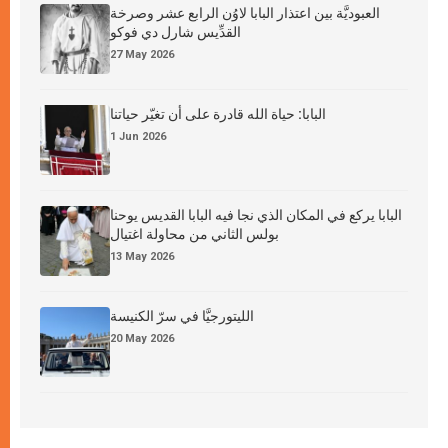
العبوديَّة بين اعتذار البابا لاوُن الرابع عشر وصرخة
القدِّيس شارل دي فوكو
27 May 2026
البابا: حياة الله قادرة على أن تغيّر حياتنا
1 Jun 2026
البابا يركع في المكان الذي نجا فيه البابا القديس يوحنا
بولس الثاني من محاولة اغتيال
13 May 2026
الليتورجيَّا في سرّ الكنيسة
20 May 2026