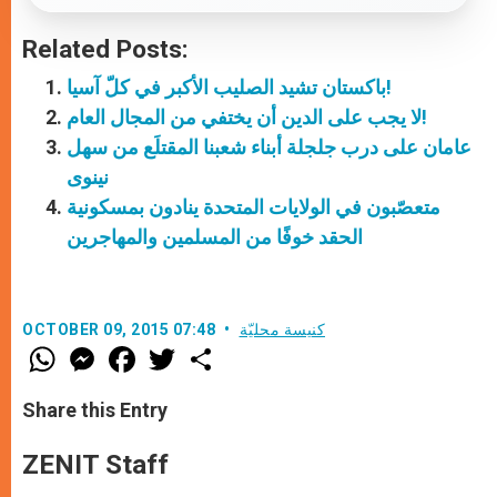
Related Posts:
باكستان تشيد الصليب الأكبر في كلّ آسيا!
لا يجب على الدين أن يختفي من المجال العام!
عامان على درب جلجلة أبناء شعبنا المقتلَع من سهل
نينوى
متعصّبون في الولايات المتحدة ينادون بمسكونية
الحقد خوفًا من المسلمين والمهاجرين
كنيسة محليّة
OCTOBER 09, 2015 07:48
W
M
F
T
S
h
e
a
w
h
a
s
c
i
a
t
s
e
t
r
Share this Entry
s
e
b
t
e
A
n
o
e
p
g
o
r
ZENIT Staff
p
e
k
r