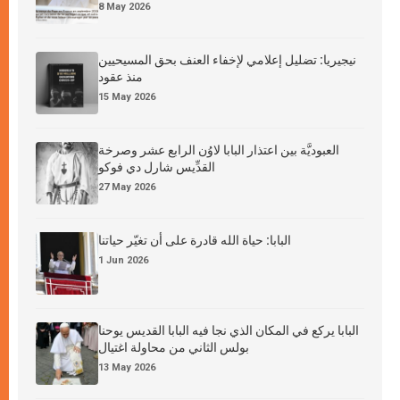
8 May 2026
نيجيريا: تضليل إعلامي لإخفاء العنف بحق المسيحيين
منذ عقود
15 May 2026
العبوديَّة بين اعتذار البابا لاوُن الرابع عشر وصرخة
القدِّيس شارل دي فوكو
27 May 2026
البابا: حياة الله قادرة على أن تغيّر حياتنا
1 Jun 2026
البابا يركع في المكان الذي نجا فيه البابا القديس يوحنا
بولس الثاني من محاولة اغتيال
13 May 2026