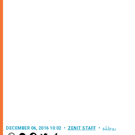
روحانيّة
ZENIT STAFF
DECEMBER 06, 2016 10:02
W
M
F
T
S