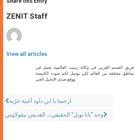
Share this Entry
s
e
b
t
e
A
n
o
e
p
g
o
r
ZENIT Staff
p
e
k
r
View all articles
فريق القسم العربي في وكالة زينيت العالمية يعمل في
مناطق مختلفة من العالم لكي يوصل لكم صوت الكنيسة
ووقع صدى الإنجيل الحي.
ارحمنا يا ابن داود أغنية حرّية
وجه "بابا نويل" الحقيقي... القديس نيقولاوس