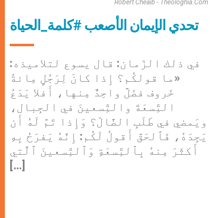
Robert Cheaib - Theologhia.com
تحدي الإيمان الأصعب #كلمة_الحياة
في ذلك الزّمان: قال يسوع لتلاميذه:
«ما قولكُم؟ إِذا كانَ لِرَجُلٍ مِائةُ
خَروف فضَلَّ واحِدٌ مِنها، أَفلا يَدَعُ
التِّسعَةَ والتِّسعينَ في الجِبال،
ويَمضي في طَلَبِ الضَّالّ؟ وَإِذا تَمَّ لَهُ أَن
يَجِدَهُ، فَٱلحَقَّ أَقولُ لَكُم: إِنَّهُ يَفرَحُ بِهِ
أَكثَرَ مِنهُ بِٱلتِّسعَةِ وَٱلتِّسعينَ ٱلَّتي
[…]