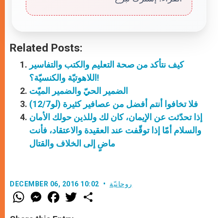
Related Posts:
كيف نتأكد من صحة التعليم والكتب والتفاسير
اللاهوتيّة والكنسيّة؟!
الضمير الحيّ والضمير الميّت
فلا تخافوا أنتم أفضل من عصافير كثيرة (لو12/7)
إذا تحدّثت عن الإيمان، كان لك وللذين حولك الأمان
والسلام أمّا إذا توقّفت عند العقيدة والاعتقاد، فأنت
ماضٍ إلى الخلاف والقتال
روحانيّة
DECEMBER 06, 2016 10:02
W
M
F
T
S
h
e
a
w
h
a
s
c
i
a
t
s
e
t
r