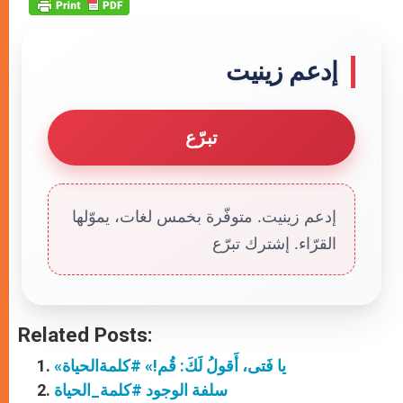
إدعم زينيت
تبرّع
إدعم زينيت. متوفّرة بخمس لغات، يموّلها
القرّاء. إشترك تبرّع
Related Posts:
«يا فَتى، أَقولُ لَكَ: قُم!» #كلمةالحياة
سلفة الوجود #كلمة_الحياة