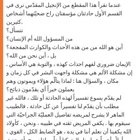
p
g
o
r
عندما نقرأ هذا المقطع من الإنجيل المقدّس نرى في
p
e
k
r
القسم الأول حادثتان مؤسفتان راح ضحيّتهما أشخاص
كثيرين.
نتسأل؟
من المسؤول الله أم الإنسان؟
أين هو الله من من هذه الأحداث والكوارث المفجعة؟
بل ، أين نحن من الله؟
الإيمان ضروري لفهم احداث كهذه ، والتوبة هي الأساس .
إن مشكلة الألم هي مشكلة واجهت البشر في كل زمان و
مكان ، والسؤال هنا : لماذا يتألّم هؤلاء ويموتون وهم
يعملون خيراً أي يقدّمون ذبائح؟
لم يقدّم يسوع تفسيراً لهذه الحادثة أو تلك ، فالله غير
مطلب بأن يقدّم لنا تفسيراً عن كل حادثة . فالطبيب
الماهر لا يشرح لمريضه تفاصيل العمليّة الجراحيّة التي
سيقوم بها . يكفي المريض ثقته في طبيبه ، ونحن ، كأولاد
الله يكفينا أن نعلم أننا في يده ، هو الضابط الكل ، القوي ،
وأولاً وأخيراً هو ابونا ولا يتركنا أبداً ، وإذا سمح بأي حدث