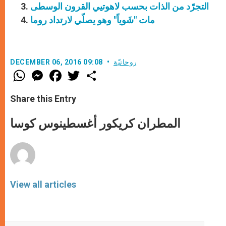
التجرّد من الذات بحسب لاهوتيي القرون الوسطى
مات "شَوياً" وهو يصلّي لارتداد روما
روحانيّة
DECEMBER 06, 2016 09:08
W
M
F
T
S
h
e
a
w
h
a
s
c
i
a
t
s
e
t
r
Share this Entry
s
e
b
t
e
A
n
o
e
p
g
o
r
المطران كريكور أغسطينوس كوسا
p
e
k
r
View all articles