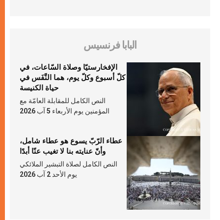
البابا فرنسيس
الإفخارستيّا وصلاة السّاعات، في
كلّ أسبوع وكلّ يوم، هما النَّفَس في
حياة الكنيسة
النص الكامل للمقابلة العامّة مع
المؤمنين يوم الأربعاء 5 آب 2026
عطاء الرّبّ يسوع هو عطاء شامل،
وأنّ عنايته بنا لا تغيب عنّا أبدًا
النص الكامل لصلاة التبشير الملائكي
يوم الأحد 2 آب 2026