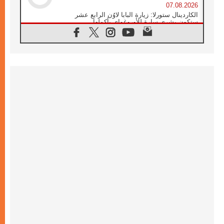
07.08.2026
الكاردينال ستورلا: زيارة البابا لاوُن الرابع عشر
ستكون بشرى سارة للأوروغواي بأكملها
07.08.2026
الفاتيكان يعلن برنامج الزيارة الرسولية للبابا لاوُن
الرابع عشر إلى فرنسا
07.08.2026
في الذكرى الـ ٨١ لحادثة هيروشيما الكنيسة في
اليابان تنظم ١٠ أيام للصلاة على نية السلام
07.08.2026
الكنيسة في الأوروغواي: زيارة البابا ستعزز
الإيمان والرجاء
06.08.2026
الاجتماع الشهري للمطارنة الموارنة
06.08.2026
الكاردينال روسي: زيارة البابا لاوُن إلى الأرجنتين
هي تكريم للبابا فرنسيس
06.08.2026
زيارة البابا إلى البيرو ستكون زمن نعمة ومصالحة
ورجاء