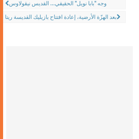
وجه "بابا نويل" الحقيقي... القديس نيقولاوس
بعد الهزّة الأرضية، إعادة افتتاح بازيليك القديسة ريتا