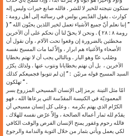
ستكون نتيجته للخير لا للشر . فالله صانع خيرات وليس إله
كوارث . يقول القدّيس بولس في رسالته إلى أهل رومة :
” إننا نعلم أنّ جميع الأشياء تعمل لخير اللذين يحبّون الله ” (
رومة ٨ : ٢٨ ) . ونحن لا يحقّ لنا أن نحكم على أن الآخرين
مخطئين بالضرورة إن وقعوا تحت الآلام ، وأن نقول أن
الأصحاء والأغنياء هم ابرار ، وإلاّ لما مات المسيح نفسه
وصُلب عنّا وهو البار . وبالتالي يجب أن لا نهتم بخطايا
الآخرين ، بل أن نهتم بخطايانا ونتوب عنها . ولذلك يكرّر
السيد المسيح قوله مرتيّن : ” إن لم تتوبوا فجميعكم كذلك
تهلكون ” .
امّا مثل التينة يرمز إلى الإنسان المسيحي المزروع بسر
المعموديّة في الكنيسة المقدّسة التي يرعاها الله ، فهو
الكرّام الذي يهتم بكرمه . وعلى كل إنسان مسيحي أن
يقدّم لله ثمار أعماله الصالحة ، وإلاّ عرّض نفسه للهلاك .
فالله رحوم وغفور يمنح الإنسان الفرص والوقت الكافي
لكي يعمل ويأتي بثمار من خلال التوبة والندامة والرجوع