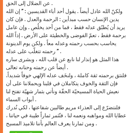
عن الضلال إلى الحق .
ولكنّ الله عادل أيضاً . يقول أحد أباء القديسين : ” إن الله
يدين الإنسان حسب مبدأين : الرحمة والعدل . فإن كان
يريد أن يُطبّق عدله فقط ، فما من أحد يخلُص . وإن عامل
برحمة فقط ، تعمّ الفوضى والخطيئة على الأرض . إذاً الله
يحاسب بحسب رحمته وعدله معاً . ولكن يوم الدينونة
رحمته تتغلّب على عدله ” .
هذا المثل هو إنذار لنا نابع عن قلب الله ، وبشرى ساره
أيضاً عن رحمته وحنانه تعالى .
فلنثق برحمته ثقة كاملة ، ولنخَف عدله الإلهي خوفاً شديداً.
فإن الثقة والخوف يتكاملان في قلبنا ويحملاننا على أن
نعيش الحياة المسيحيّة الحقّة ونأتي بثمار شهيّة تفتح لنا
أبواب السماء .
فلنتضرّع إلى العذراء مريم طالبين شفاعتها ، لكي نُدرك
عطايا الله ومواهبه ونعمه لنا ، فنّثمر ثماراً طيبة في حياتنا ،
ومن ثمارنا يعرف العالم بأننا تلاميذ المسيح .