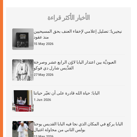
الأخبار الأكثر قراءة
نيجيريا: تضليل إعلامي لإخفاء العنف بحق المسيحيين
منذ عقود
15 May 2026
العبوديَّة بين اعتذار البابا لاوُن الرابع عشر وصرخة
القدِّيس شارل دي فوكو
27 May 2026
البابا: حياة الله قادرة على أن تغيّر حياتنا
1 Jun 2026
البابا يركع في المكان الذي نجا فيه البابا القديس يوحنا
بولس الثاني من محاولة اغتيال
13 May 2026