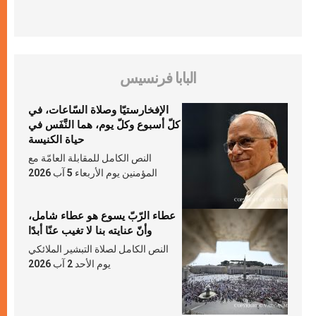
البابا فرنسيس
الإفخارستيّا وصلاة السّاعات، في
كلّ أسبوع وكلّ يوم، هما النَّفَس في
حياة الكنيسة
النص الكامل للمقابلة العامّة مع
المؤمنين يوم الأربعاء 5 آب 2026
عطاء الرّبّ يسوع هو عطاء شامل،
وأنّ عنايته بنا لا تغيب عنّا أبدًا
النص الكامل لصلاة التبشير الملائكي
يوم الأحد 2 آب 2026