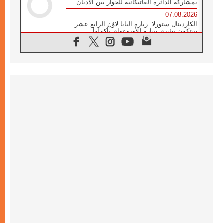
بمشاركة الدائرة الفاتيكانية للحوار بين الأديان
07.08.2026
الكاردينال ستورلا: زيارة البابا لاوُن الرابع عشر
ستكون بشرى سارة للأوروغواي بأكملها
07.08.2026
الفاتيكان يعلن برنامج الزيارة الرسولية للبابا لاوُن
الرابع عشر إلى فرنسا
07.08.2026
في الذكرى الـ ٨١ لحادثة هيروشيما الكنيسة في
اليابان تنظم ١٠ أيام للصلاة على نية السلام
07.08.2026
الكنيسة في الأوروغواي: زيارة البابا ستعزز
الإيمان والرجاء
06.08.2026
الاجتماع الشهري للمطارنة الموارنة
06.08.2026
الكاردينال روسي: زيارة البابا لاوُن إلى الأرجنتين
هي تكريم للبابا فرنسيس
06.08.2026
زيارة البابا إلى البيرو ستكون زمن نعمة ومصالحة
ورجاء