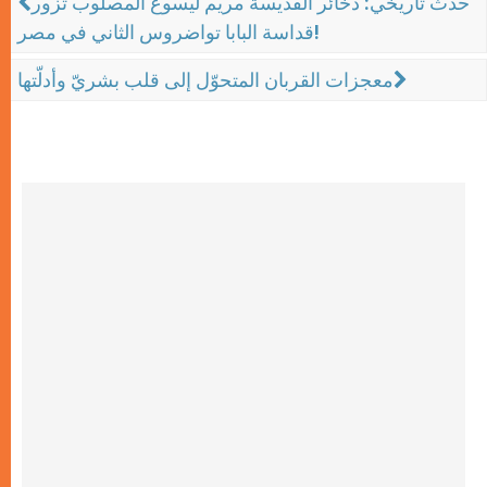
حدث تاريخي: ذخائر القديسة مريم ليسوع المصلوب تزور
قداسة البابا تواضروس الثاني في مصر!
معجزات القربان المتحوّل إلى قلب بشريّ وأدلّتها