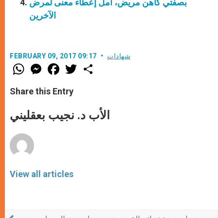
بصفتي كاهن مريض، آمل إعطاء معنى لمرض
الآخرين
شهادات
FEBRUARY 09, 2017 09:17
W
M
F
T
S
h
e
a
w
h
a
s
c
i
a
t
s
e
t
r
Share this Entry
s
e
b
t
e
A
n
o
e
p
g
o
r
الأب د. نجيب بعقليني
p
e
k
r
View all articles