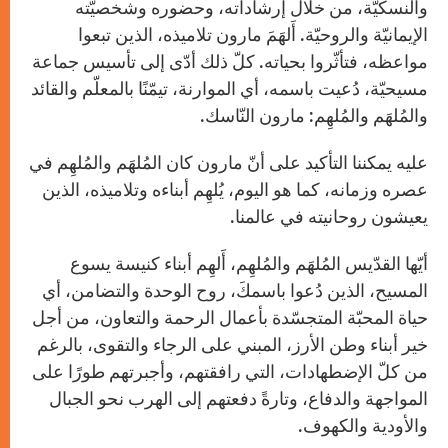
والنسكيّة، من خلال إرشاداته، وحضوره وشخصيّته
الإيمانيّة والروحيّة. أَلهَمَ مارون تلاميذه، الذين تبعوا
مواعظه، فتأثّروا بحياته. كلّ ذلك أدّى إلى تأسيس جماعة
مسيحيّة، دُعيت باسمه، أي الموارنة، تيمّنًا بالمعلّم والقائد
والمُلهَم والمُلهِم: مارون النّاسك.
عليه يمكننا التأكيد على أنّ مارون كان المُلهَم والمُلهِم في
عصره وزمانه، كما هو اليوم، يُلهِم أبناءه وتلاميذه، الذين
يعيشون روحانيته في عالمنا.
أيّها القدّيس المُلهَم والمُلهِم، أَلهِم أبناء كنيسة يسوع
المسيح، الذين دُعوا باسمكَ، روح الوحدة والتضامن، أي
حياة المحبّة المتجسّدة بأعمال الرحمة والتعاون، من أجل
خير أبناء وطن الأرز، المبني على الرجاء والتقوى، بالرغم
من كلّ الإضطهادات، التي رافقتهم، وأجبرتهم طورًا على
المواجهة والدفاع، وتارةً دفعتهم إلى الهرب نحو الجبال
والأودية والكهوف.