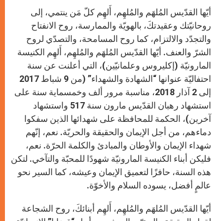
أيّها القدّيس المُلهَم والمُلهِم، أَلهِم كلّ مَن ينتمي، إلى
روحانيّتك وعقيدتكَ، بالهويّة والممارسة، روح الانفتاح
والتجدّد والالتزام، كما روح المسامحة، والتصدّي لروح
الشرّ والعنف. أيّها القدّيس المُلهَم والمُلهِم، أَلهِم الكنيسة
المارونيّة (إكليروس وعلمانيّين)، التي أعلنت عن سنة
احتفاليّة عنوانها “الشهادة والشهداء” (من 9 شباط 2017
إلى 2 آذار 2018، مناسبة مرور ألف وخمسماية سنة على
استشهاد رهبان القدّيس مارون سنة 517 واستشهاد
آخرين)، الحكمة للمحافظة على شهدائها الذين سفكوا
دماءهم، من أجل الإيمان والحقيقة والحريّة. نعم، إنّهم
شهداء الإيمان والأوطان والمبادئ والكلمة الحرّة. نعم،
فليكن أبناء الكنيسة المارونيّة شهودًا للمحبّة والتآخي. لتكن
هذه السنة، حافزًا لتعميق الإيمان وعيشه، كما السير نحو
عالمٍ أفضل، يسوده السلام والأخوّة.
أيّها القدّيس المُلهَم والمُلهِم، أَلهِم أبنائكَ، روح الشجاعة