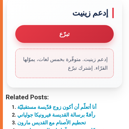
إدعم زينيت
تبرّع
إدعم زينيت. متوفّرة بخمس لغات، يموّلها
القرّاء. إشترك تبرّع
Related Posts:
أنا أتعلّم أن أكون زوج قدّيسة مستقبليّة
رأفةً برسالة القديسة فيرونيكا جولياني
تحطيم الأصنام مع القديس مارون