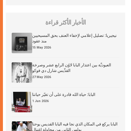
الأخبار الأكثر قراءة
نيجيريا: تضليل إعلامي لإخفاء العنف بحق المسيحيين
منذ عقود
15 May 2026
العبوديَّة بين اعتذار البابا لاوُن الرابع عشر وصرخة
القدِّيس شارل دي فوكو
27 May 2026
البابا: حياة الله قادرة على أن تغيّر حياتنا
1 Jun 2026
البابا يركع في المكان الذي نجا فيه البابا القديس يوحنا
بولس الثاني من محاولة اغتيال