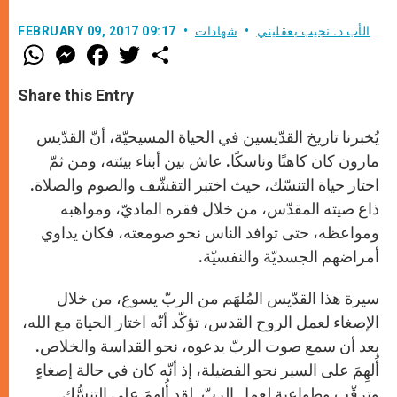
الأب د. نجيب بعقليني
شهادات
FEBRUARY 09, 2017 09:17
W
M
F
T
S
h
e
a
w
h
a
s
c
i
a
t
s
e
t
r
Share this Entry
s
e
b
t
e
A
n
o
e
p
g
o
r
يُخبرنا تاريخ القدّيسين في الحياة المسيحيّة، أنّ القدّيس
p
e
k
r
مارون كان كاهنًا وناسكًا. عاش بين أبناء بيئته، ومن ثمّ
اختار حياة التنسّك، حيث اختبر التقشّف والصوم والصلاة.
ذاع صيته المقدّس، من خلال فقره الماديّ، ومواهبه
ومواعظه، حتى توافد الناس نحو صومعته، فكان يداوي
أمراضهم الجسديّة والنفسيّة.
سيرة هذا القدّيس المُلهَم من الربّ يسوع، من خلال
الإصغاء لعمل الروح القدس، تؤكّد أنّه اختار الحياة مع الله،
بعد أن سمع صوت الربّ يدعوه، نحو القداسة والخلاص.
أُلهِمَ على السير نحو الفضيلة، إذ أنّه كان في حالة إصغاءٍ
وترقّبٍ وطواعيةٍ لعمل الربّ. لقد أُلهِمَ على التنسُّك