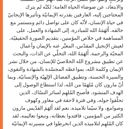
والابتعاد، عن ضوضاء الحياة العامة؛ لكنّه لم يترك
المحتاجين إليه، العارفين بقدرته الإيمانيّة وتأثيرها الإيجابيّ
في حياة الإنسان، لأنّه كان على تواصل دائم ومستمر مع
خالقه. أَلهَمَهُ الله للمبادرة، إلى الشهادة والعمل، على
المساهمة في خلاص المؤمنين، بتقديم الصورة الحقيقيّة،
لعيش الإنجيل المقدّس، المعبَّر عنه بالإيمان وأعمال
المحبّة والرحمة. أَلهَمَهُ الله، التخلّي عن الذات، والبحث
عن تطبيق مشروع الله الخلاصيّ للإنسان، من خلال نشر
الإيمان وكلمة الله، بمواعظه المجسّدة بالشهادة والتقوى،
والسيرة الحسنة، وتطبيق الفضائل الإلهيّة والإنسانيّة. وبما
أنّ مارون كان مُلهَمًا من الله، لذا استطاع الوصول إلى
الهدف المنشود. فأصبح المُلهِم لسائر النسّاك، الذين
تحلّقوا حوله، وفي فترة لاحقة في مغاور وكهوف
وصوامع، ولا سيّما تلاميذه. نعم لقد أَلهَمَ القدّيس مارون
الكثير من المؤمنين، فاقتدوا بعظاته، وتبعوا تعاليمه. لقد
كان المُلهِم لتلاميذه الذين انخرطوا في مسيرته الإيمانيّة