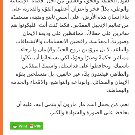
لقول الحقيقة والحقّ، والعيش من أجل “قضايا” الإنسانيّة
والوطن، بكلّ فخر واعتزاز. أعطهم القوّة والقدرة، على
بناء إنسان هذه الأرض، على أسسٍ ثابتةٍ ومتينة، مستمدّة
من تعاليم الإنجيل المقدّس. فكما كنتَ أنتَ، فليكونوا هم
سائرين على خطاكَ، محافظين على وديعة الإيمان
وصورتكَ المقدّسة، رافضين الانقسامات والانشقاقات
والتباعد، لا بل مزوّدين بروح الحبّ والإيمان والرجاء،
ممتلئين حكمةً وصبرًا وقوّةً، لكي يستحقّوا أن يتَكَنّوا
باسمكَ، ويحافظوا على قداستكَ، واسمكَ المقدّس
والطاهر، فيقتدون بكَ، غير خائفين، بل متسلحين بقوّة
الإيمان والفضائل، والوداعة والتواضع، والامّحاء والخدمة
والبساطة.
نعم، مَن يحمل اسم مار مارون أو ينتمي إليه، عليه أن
يحافظ على الصورة والشهادة والكنز.