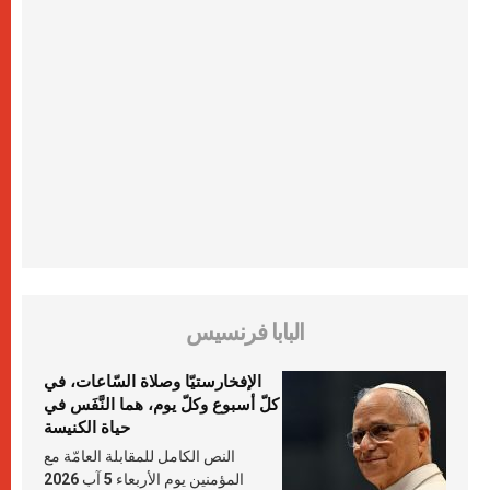
البابا فرنسيس
الإفخارستيّا وصلاة السّاعات، في
كلّ أسبوع وكلّ يوم، هما النَّفَس في
حياة الكنيسة
النص الكامل للمقابلة العامّة مع
المؤمنين يوم الأربعاء 5 آب 2026