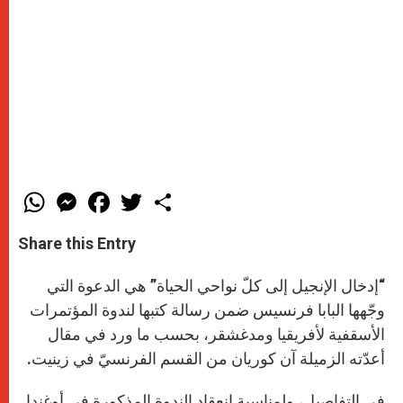
W
M
F
T
S
h
e
a
w
h
a
s
c
i
a
t
s
e
t
r
Share this Entry
s
e
b
t
e
A
n
o
e
p
g
o
r
“إدخال الإنجيل إلى كلّ نواحي الحياة” هي الدعوة التي
p
e
k
r
وجّهها البابا فرنسيس ضمن رسالة كتبها لندوة المؤتمرات
الأسقفية لأفريقيا ومدغشقر، بحسب ما ورد في مقال
أعدّته الزميلة آن كوريان من القسم الفرنسيّ في زينيت.
في التفاصيل، ولمناسبة انعقاد الندوة المذكورة في أوغندا