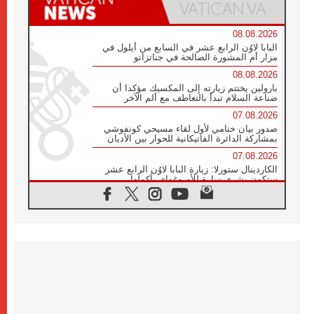
08.08.2026
البابا لاوُن الرابع عشر في السابع من أيلول في
مزار أم المشورة الصالحة في جناتزانو
08.08.2026
بارولين يختتم زيارته إلى المكسيك مؤكدا أن
صناعة السلام تبدأ بالتعاطف مع ألم الآخر
07.08.2026
صدور بيان ختامي لأول لقاء مسيحي كونفوشي
بمشاركة الدائرة الفاتيكانية للحوار بين الأديان
07.08.2026
الكاردينال ستورلا: زيارة البابا لاوُن الرابع عشر
ستكون بشرى سارة للأوروغواي بأكملها
07.08.2026
الفاتيكان يعلن برنامج الزيارة الرسولية للبابا لاوُن
الرابع عشر إلى فرنسا
07.08.2026
في الذكرى الـ ٨١ لحادثة هيروشيما الكنيسة في
اليابان تنظم ١٠ أيام للصلاة على نية السلام
07.08.2026
الكنيسة في الأوروغواي: زيارة البابا ستعزز
الإيمان والرجاء