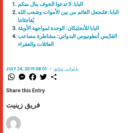
البابا: لا تدعوا الخوف ينال منكم
البابا: فلنجعل القائم من بين الأموات وشعب الله
يُفاجئاننا
البابا للأنجليكان: الوحدة لمواجهة الأوبئة
القدّيس أنطونيوس البدواني: مشاطرة مصاعب
العائلات والفقراء
باباوات
,
وثائق
JULY 24, 2019 08:01
W
M
F
T
S
h
e
a
w
h
a
s
c
i
a
t
s
e
t
r
Share this Entry
s
e
b
t
e
A
n
o
e
p
g
o
r
فريق زينيت
p
e
k
r