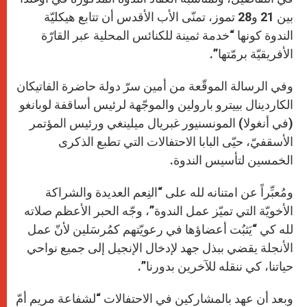
بين 21 و28 تموز، تمنّى الأب الأقدس أن تتابع هيكليّة
الندوة كونها “خدمة ثمينة للكنائس المحلية عبر القارّة
الأفريقيّة برمّتها”.
وفي الرسالة الموقّعة من أمين سرّ دولة حاضرة الفاتيكان
الكاردينال بييترو بارولين والموجّهة لرئيس أساقفة لوبانغو
(في أنغولا) المونسنيور غبريال ميلينغي ورئيس المؤتمر
الأسقفيّ، حيّى البابا الاحتفالات التي تطبع الذكرى
الخمسين لتأسيس الندوة.
ومُعبِّراً عن امتنانه لله على “النِعم العديدة والشراكة
الأخويّة التي تميّز عمل الندوة”، وجّه الحبر الأعظم صلاته
لله كي “يَثبُت أعضاؤها في رعويّتهم كمُرسَلين لأنّ عمل
الأنجلة يقضي ببذل جهد لإدخال الإنجيل إلى جميع نواحي
حياتنا، كي ننقله للآخرين بدورنا”.
وبعد أن عهد بالمشاركين في الاحتفالات “لشفاعة مريم أمّ