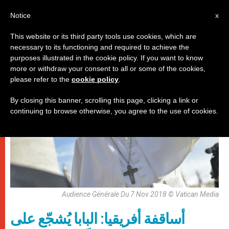
AR
Notice
x
This website or its third party tools use cookies, which are
necessary to its functioning and required to achieve the
,
باباوات
وثائق
purposes illustrated in the cookie policy. If you want to know
more or withdraw your consent to all or some of the cookies,
please refer to the
cookie policy
.
By closing this banner, scrolling this page, clicking a link or
continuing to browse otherwise, you agree to the use of cookies.
Audience Générale Du 7 Nov 2018 © Vatican Media
أساقفة أفريقيا: البابا يُشجّع على