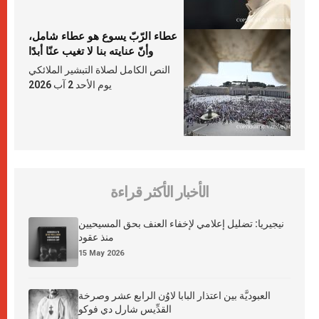
عطاء الرّبّ يسوع هو عطاء شامل،
وأنّ عنايته بنا لا تغيب عنّا أبدًا
النص الكامل لصلاة التبشير الملائكي
يوم الأحد 2 آب 2026
الأخبار الأكثر قراءة
نيجيريا: تضليل إعلامي لإخفاء العنف بحق المسيحيين
منذ عقود
15 May 2026
العبوديَّة بين اعتذار البابا لاوُن الرابع عشر وصرخة
القدِّيس شارل دي فوكو