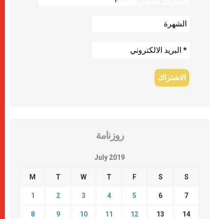
للاشتراك بالنشرة
روزنامة
July 2019
M
T
W
T
F
S
S
1
2
3
4
5
6
7
8
9
10
11
12
13
14