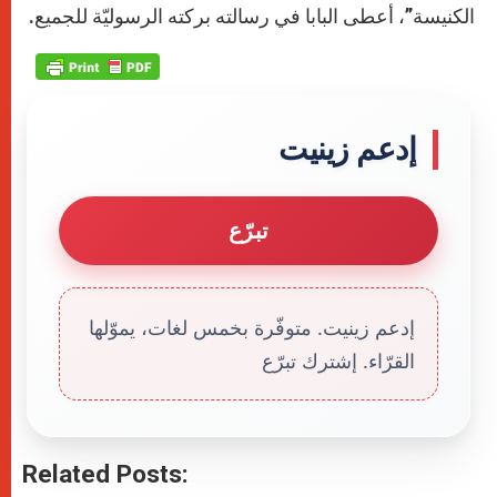
الكنيسة”، أعطى البابا في رسالته بركته الرسوليّة للجميع.
إدعم زينيت
تبرّع
إدعم زينيت. متوفّرة بخمس لغات، يموّلها
القرّاء. إشترك تبرّع
Related Posts: