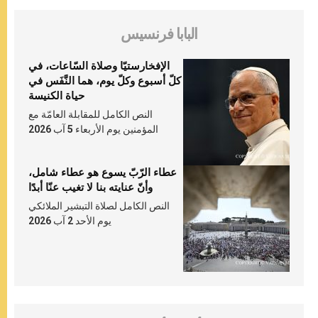
البابا فرنسيس
الإفخارستيّا وصلاة السّاعات، في
كلّ أسبوع وكلّ يوم، هما النَّفَس في
حياة الكنيسة
النص الكامل للمقابلة العامّة مع
المؤمنين يوم الأربعاء 5 آب 2026
عطاء الرّبّ يسوع هو عطاء شامل،
وأنّ عنايته بنا لا تغيب عنّا أبدًا
النص الكامل لصلاة التبشير الملائكي
يوم الأحد 2 آب 2026