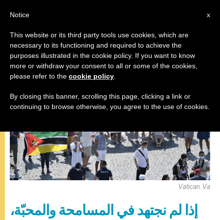
AR
Notice
x
This website or its third party tools use cookies, which are
necessary to its functioning and required to achieve the
صلاة التبشير الملائكي
purposes illustrated in the cookie policy. If you want to know
more or withdraw your consent to all or some of the cookies,
please refer to the
cookie policy
.
By closing this banner, scrolling this page, clicking a link or
continuing to browse otherwise, you agree to the use of cookies.
Vatican.va
إذا لم نجتهد في المسامحة والمحبّة،