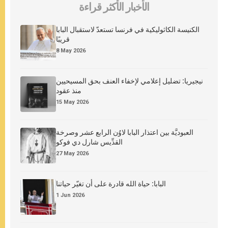
الأخبار الأكثر قراءة
الكنيسة الكاثوليكية في فرنسا تستعدّ لاستقبال البابا
قريبًا
8 May 2026
نيجيريا: تضليل إعلامي لإخفاء العنف بحق المسيحيين
منذ عقود
15 May 2026
العبوديَّة بين اعتذار البابا لاوُن الرابع عشر وصرخة
القدِّيس شارل دي فوكو
27 May 2026
البابا: حياة الله قادرة على أن تغيّر حياتنا
1 Jun 2026