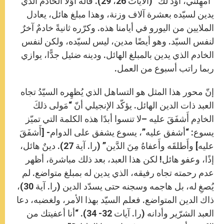
“أَمهِلْني، أُؤَدِّ لَكَ” (الآيات 26، 29). قاله أوّلًا الخادم الذي
يدين لسيّده بعشرة آلاف وزنة، وهذا مبلغ هائل، يعادل
الملايين من اليورو في أيامنا هذه. وكرّره ثانيةً خادمٌ آخرٌ
لنفس السيّد. وهو أيضًا مدين، ليس لسيّده، ولكن لنفس
الخادم الذي يدين بالمبلغ الهائل. ودينه ضئيل جدًّا، يوازي
ربما راتب أسبوع من العمل.
إنّ محور هذا المثل هو التساهل الذي يُظهِره السيّدُ تجاه
العبد ذات الدين الهائل. يؤكّد الإنجيلي أنّ “مَولى ذلكَ
الخادِم أَشفَقَ عليه –لا تنسوا أبدًا هذه الكلمة التي تميّز
يسوع: “أشفق عليه”، يسوع يشفق على الدوام- [أَشفَقَ
عليه] وأَطلقَه وأَعفاهُ مِنَ الدَّين” (را. آية 27). دينٌ هائل،
إذًا، وعفو هائل! لكن هذا العبد، بعد ذلك مباشرة، أظهر
عدم رحمته تجاه رفيقه، الذي يدين له بمبلغ متواضع. لم
يُصغِ له، بل هاجمه وسجنه حتى يسدّد الدين (را. آية 30)،
ذاك الدين المتواضع. فعلم السيّد بهذا الأمر، ولغضبه، دعا
العبد الشرّير وأدانه (را. آيات 32- 34). “أنا أعفيتك من