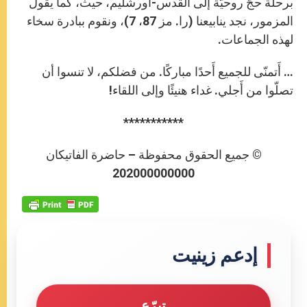
برحلة حجّ روحيّة إلى القدس-أورشليم، حيث، كما يقول
المزمور، نجد ينابيعنا (را. مز 87، 7)، ونقوم ببادرة سخاء
لهذه الجماعات.
… أَتمنّى للجميع أَحدًا مباركًا. من فضلكم، لا تنسوا أن
تصلّوا من أَجلي. غداء هنيئًا وإلى اللقاء!
***********
© جميع الحقوق محفوظة – حاضرة الفاتيكان
202000000000
إدعم زينيت
تبرّع