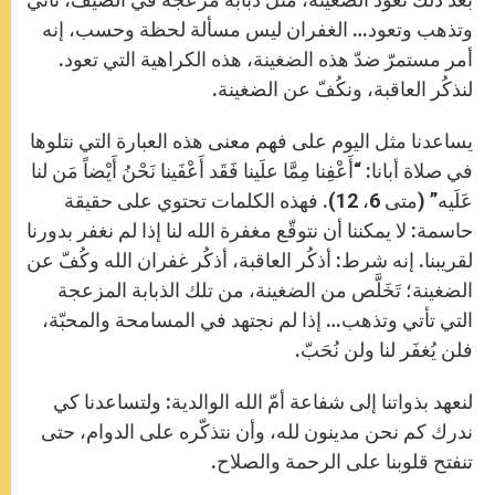
وتذهب وتعود… الغفران ليس مسألة لحظة وحسب، إنه
أمر مستمرّ ضدّ هذه الضغينة، هذه الكراهية التي تعود.
لنذكُر العاقبة، ونكُفّ عن الضغينة.
يساعدنا مثل اليوم على فهم معنى هذه العبارة التي نتلوها
في صلاة أبانا: “أَعْفِنا مِمَّا علَينا فَقَد أَعْفَينا نَحْنُ أَيْضاً مَن لنا
عَلَيه” (متى 6، 12). فهذه الكلمات تحتوي على حقيقة
حاسمة: لا يمكننا أن نتوقّع مغفرة الله لنا إذا لم نغفر بدورنا
لقريبنا. إنه شرط: أذكُر العاقبة، أذكُر غفران الله وكُفّ عن
الضغينة؛ تَخَلَّص من الضغينة، من تلك الذبابة المزعجة
التي تأتي وتذهب… إذا لم نجتهد في المسامحة والمحبّة،
فلن يُغفَر لنا ولن نُحَبّ.
لنعهد بذواتنا إلى شفاعة أمّ الله الوالدية: ولتساعدنا كي
ندرك كم نحن مدينون لله، وأن نتذكّره على الدوام، حتى
تنفتح قلوبنا على الرحمة والصلاح.