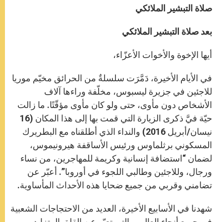
صلاة التبشير الملائكي
بعد صلاة التبشير الملائكي
أيها الإخوة والأخوات الأعزّاء،
في الأيام الأخيرة، دَمَّرَت سلسلةٌ من الحرائق مخيّم موريا
للاجئين في جزيرة ليسبوس، مخلّفة وراءها آلاف
الأشخاص دون مأوى، حتى ولو كان مأوى مؤقّتًا. ما زالت
حيّة فيَّ ذكرى الزيارة التي قمت بها إلى هذا المكان (16
نيسان/أبريل 2016) والنداء الذي أطلقناه مع البطريرك
المسكوني برثلماوس ورئيس الأساقفة هيرونيموس،
لضمان “استضافة إنسانية وكريمة للمهاجرين، من نساء
ورجال، وللاجئين وطالبي اللجوء في أوروبا”. أعبّر عن
تضامني وقربي من جميع ضحايا هذه الأحداث المأساوية.
شهدنا في الأسابيع الأخيرة، العديد من الاحتجاجات الشعبية
في جميع أنحاء العالم، والتي تعبّر عن القلق المتزايد