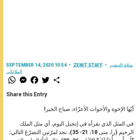
صلاة التبشير
ZENIT STAFF
SEPTEMBER 14, 2020 10:54
الملائكي
W
M
F
T
S
h
e
a
w
h
a
s
c
i
a
t
s
e
t
r
Share this Entry
s
e
b
t
e
A
n
o
e
p
g
o
r
أيّها الإخوة والأخوات الأعزّاء، صباح الخير!
p
e
k
r
في المثل الذي نقرأه في إنجيل اليوم، أي مثل الملك
الرحيم (را. متى 18، 21- 35)، نجد لمرّتين التضرّعَ التالي: