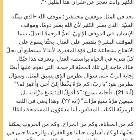
الكثير وأنت تعجز عن غفران هذا القليل؟”.
نجد في المثل موقفين مختلفين: موقف الله -الذي يمثّله
السيّد- الذي يغفر الكثير لأن الله يغفر دومًا، وموقف
الإنسان. في الموقف الإلهيّ، تَعمُّ الرحمةُ العدلَ، بينما
الموقف البشريّ يقتصر على العدل. يحثّنا يسوع على
الانفتاح بشجاعة على قوّة المغفرة، لأننا لا نستطيع أن نحلّ
كلّ شيء في الحياة بواسطة العدل. ونعرف هذا جيّدًا.
هناك حاجة إلى تلك المحبّة الرحيمة، التي تقوم عليها أيضًا
إجابة الربّ على سؤال بطرس الذي يسبق المثل. وسؤال
بطرس هو: “يا ربّ، كم مَرَّةً يَخْطَأُ إِلَيَّ أَخي وَأَغفِرَ لَه؟”
(آية 21). فأجابه يسوع: “لا أَقولُ لكَ: سَبعَ مرَّات، بل
سَبعينَ مَرَّةً سَبعَ مَرَّات” (آية ٢٢). وهذا يعني في اللغة
الرمزيّة للكتاب المقدّس، أننا مدعوّون للمسامحة دائمًا!
كم من المعاناة، وكم من الجراح، وكم من الحروب يمكننا
تجنّبها، لو كان أسلوب حياتنا هو الغفران والرحمة! حتى في