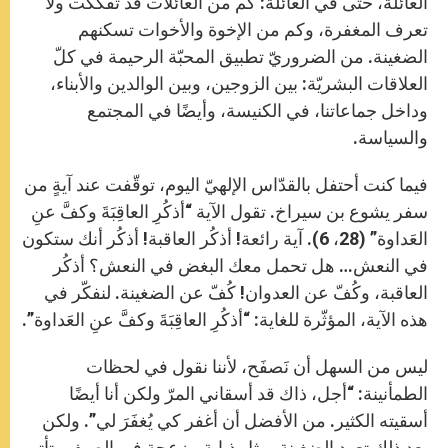
العائلة، حتى في العائلة: كم من العائلات قد تفكّكت ولا
تعرف المغفرة، وكم من الإخوة والأخوات تسكنهم
الضغينة. من الضروريّ تطبيق المحبّة الرحيمة في كلّ
العلاقات البشريّة: بين الزوجين، وبين الوالدين والأبناء،
وداخل جماعاتنا، في الكنيسة، وأيضًا في المجتمع
والسياسة.
فيما كنت أحتفل بالقدّاس الإلهيّ اليوم، توقّفت عند آيةٍ من
سفر يشوع بن سيراخ. تقول الآية “أذكُرِ العاقِبَةَ وكفَّ عنِ
العَداوة” (28، 6). آية رائعة! أذكُر العاقبة! أذكُر أنك ستكون
في النعش… هل تحمل معك البغض في النعش؟ أذكُر
العاقبة، وكُفّ عن العدوان! كُفّ عن الضغينة. لنفكّر في
هذه الآية، المؤثّرة للغاية: “أذكُرِ العاقِبَةَ وكفَّ عنِ العَداوة”.
ليس من السهل أن نَصفَح، لأننا نقول في لحظات
الطمأنينة: “أجل، ذاك قد أسقاني المرّ ولكن أنا أيضًا
أسقيته الكثير. من الأفضل أن أغفر كي يُغفَرَ لي”. ولكن
بعد ذلك تعود الضغينة، مثل ذبابة مزعجة في الصيف، تأتي