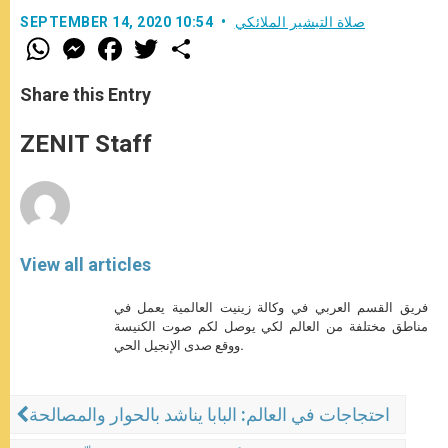
صلاة التبشير الملائكي
SEPTEMBER 14, 2020 10:54
W
M
F
T
S
h
e
a
w
h
a
s
c
i
a
t
s
e
t
r
Share this Entry
s
e
b
t
e
A
n
o
e
p
g
o
r
ZENIT Staff
p
e
k
r
View all articles
فريق القسم العربي في وكالة زينيت العالمية يعمل في
مناطق مختلفة من العالم لكي يوصل لكم صوت الكنيسة
ووقع صدى الإنجيل الحي.
احتجاجات في العالم: البابا يناشد بالحوار والمصالحة