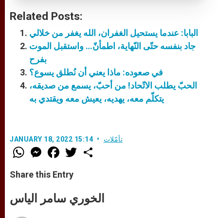
Related Posts:
البابا: عندما يستحيل الغفران، الله يغفر من خلالي
جاد بنفسه حتّى النّهاية، اطمأنّ… واستقبل الموت
بفرح
في صعوده: ماذا يعني أن نُطلق يسوع؟
الحبّ يطلب الاتّحاد! من أحبّ، يسمع من صديقه،
يتكلّم معه، يهديه، يعيش معه ويقتدي به
تأمّلات
JANUARY 18, 2022 15:14
W
M
F
T
S
h
e
a
w
h
a
s
c
i
a
t
s
e
t
r
Share this Entry
s
e
b
t
e
A
n
o
e
p
g
o
r
الخوري سامر الياس
p
e
k
r