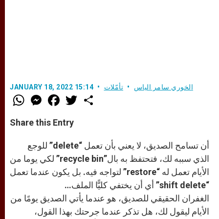
الخوري سامر الياس
تأمّلات
JANUARY 18, 2022 15:14
W
M
F
T
S
h
e
a
w
h
a
s
c
i
a
t
s
e
t
r
Share this Entry
s
e
b
t
e
A
n
o
e
p
g
o
r
أن تسامح الصديق، لا يعني بأن تعمل “delete” للوجع
p
e
k
r
الذي سببه لك، فتحتفظ به بال”recycle bin” لكي يوما من
الأيام تعمل له “restore” لتواجه فيه. بل يكون عندما تعمل
“shift delete” أي أن يختفي كليًّا الملف…
الغفران الحقيقي للصديق، هو عندما يأتي الصديق يومًا من
الأيام ليقول لك، هل تذكر عندما جرحتك بهذا القول،