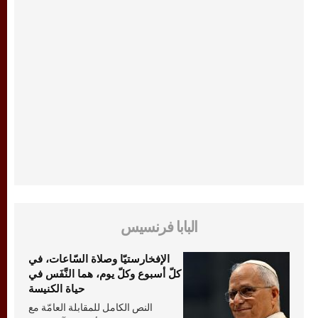
البابا فرنسيس
الإفخارستيّا وصلاة السّاعات، في
كلّ أسبوع وكلّ يوم، هما النَّفَس في
حياة الكنيسة
النص الكامل للمقابلة العامّة مع