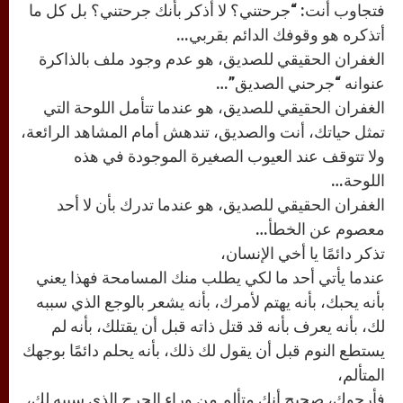
فتجاوب أنت: “جرحتني؟ لا أذكر بأنك جرحتني؟ بل كل ما
أتذكره هو وقوفك الدائم بقربي…
الغفران الحقيقي للصديق، هو عدم وجود ملف بالذاكرة
عنوانه “جرحني الصديق”…
الغفران الحقيقي للصديق، هو عندما تتأمل اللوحة التي
تمثل حياتك، أنت والصديق، تندهش أمام المشاهد الرائعة،
ولا تتوقف عند العيوب الصغيرة الموجودة في هذه
اللوحة…
الغفران الحقيقي للصديق، هو عندما تدرك بأن لا أحد
معصوم عن الخطأ…
تذكر دائمًا يا أخي الإنسان،
عندما يأتي أحد ما لكي يطلب منك المسامحة فهذا يعني
بأنه يحبك، بأنه يهتم لأمرك، بأنه يشعر بالوجع الذي سببه
لك، بأنه يعرف بأنه قد قتل ذاته قبل أن يقتلك، بأنه لم
يستطع النوم قبل أن يقول لك ذلك، بأنه يحلم دائمًا بوجهك
المتألم،
فأرجوك، صحيح أنك متألم من وراء الجرح الذي سببه لك،