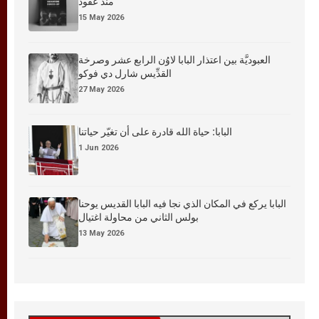
منذ عقود
15 May 2026
العبوديَّة بين اعتذار البابا لاوُن الرابع عشر وصرخة
القدِّيس شارل دي فوكو
27 May 2026
البابا: حياة الله قادرة على أن تغيّر حياتنا
1 Jun 2026
البابا يركع في المكان الذي نجا فيه البابا القديس يوحنا
بولس الثاني من محاولة اغتيال
13 May 2026