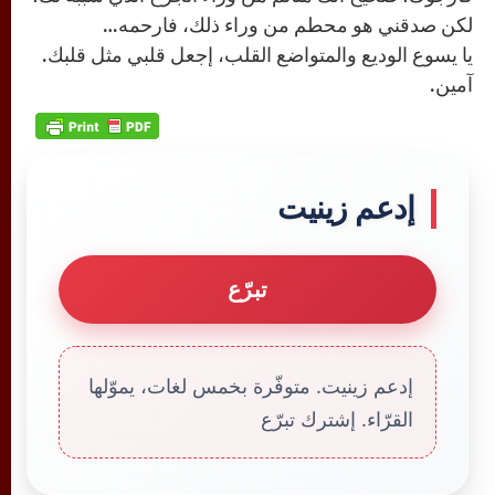
لكن صدقني هو محطم من وراء ذلك، فارحمه…
يا يسوع الوديع والمتواضع القلب، إجعل قلبي مثل قلبك.
آمين.
إدعم زينيت
تبرّع
إدعم زينيت. متوفّرة بخمس لغات، يموّلها
القرّاء. إشترك تبرّع