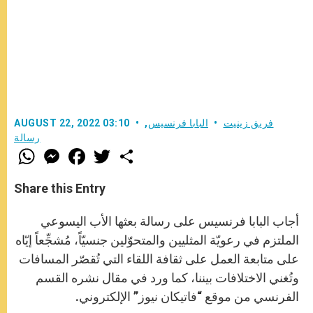
فريق زينيت
البابا فرنسيس
,
AUGUST 22, 2022 03:10
رسالة
W
M
F
T
S
h
e
a
w
h
a
s
c
i
a
t
s
e
t
r
Share this Entry
s
e
b
t
e
A
n
o
e
p
g
o
r
أجاب البابا فرنسيس على رسالة بعثها الأب اليسوعي
p
e
k
r
الملتزم في رعويّة المثليين والمتحوّلين جنسيّاً، مُشجِّعاً إيّاه
على متابعة العمل على ثقافة اللقاء التي تُقصّر المسافات
وتُغني الاختلافات بيننا، كما ورد في مقال نشره القسم
الفرنسي من موقع “فاتيكان نيوز” الإلكتروني.