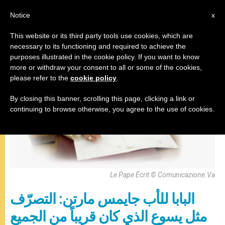
AR
Notice
x
This website or its third party tools use cookies, which are
necessary to its functioning and required to achieve the
,
البابا فرنسيس
رسالة
purposes illustrated in the cookie policy. If you want to know
more or withdraw your consent to all or some of the cookies,
please refer to the
cookie policy
.
By closing this banner, scrolling this page, clicking a link or
continuing to browse otherwise, you agree to the use of cookies.
Le Pape Écrit © Comunicazione.va
البابا للأب جايمس مارتن: التصرّف
مثل يسوع الذي كان قريباً من الجميع