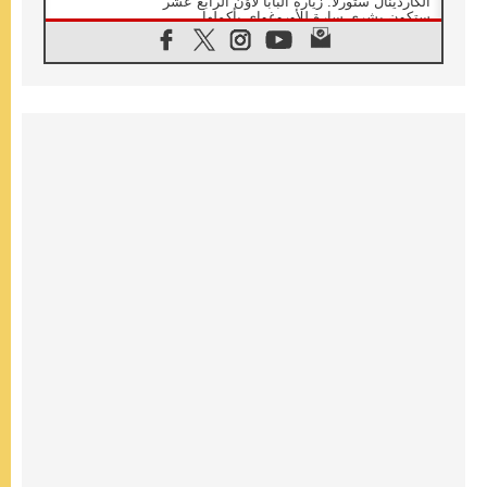
الكاردينال ستورلا: زيارة البابا لاوُن الرابع عشر
ستكون بشرى سارة للأوروغواي بأكملها
07.08.2026
الفاتيكان يعلن برنامج الزيارة الرسولية للبابا لاوُن
الرابع عشر إلى فرنسا
07.08.2026
في الذكرى الـ ٨١ لحادثة هيروشيما الكنيسة في
اليابان تنظم ١٠ أيام للصلاة على نية السلام
07.08.2026
الكنيسة في الأوروغواي: زيارة البابا ستعزز
الإيمان والرجاء
06.08.2026
الاجتماع الشهري للمطارنة الموارنة
06.08.2026
الكاردينال روسي: زيارة البابا لاوُن إلى الأرجنتين
هي تكريم للبابا فرنسيس
06.08.2026
زيارة البابا إلى البيرو ستكون زمن نعمة ومصالحة
ورجاء