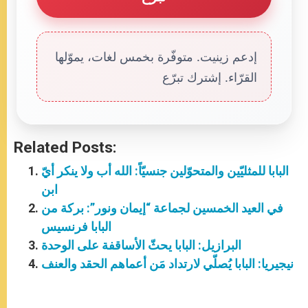
إدعم زينيت. متوفّرة بخمس لغات، يموّلها
القرّاء. إشترك تبرّع
Related Posts:
البابا للمثليّين والمتحوّلين جنسيّاً: الله أب ولا ينكر أيّ
ابن
في العيد الخمسين لجماعة “إيمان ونور”: بركة من
البابا فرنسيس
البرازيل: البابا يحثّ الأساقفة على الوحدة
نيجيريا: البابا يُصلّي لارتداد مَن أعماهم الحقد والعنف