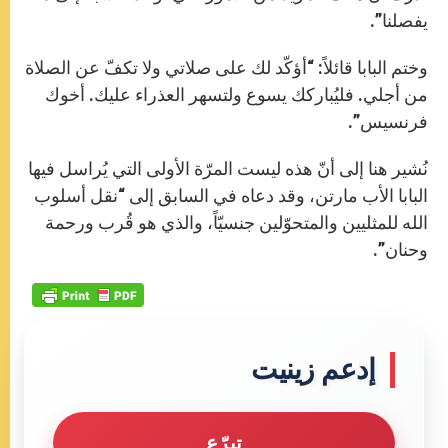
يفصلنا”.
وختم البابا قائلاً: “أؤكّد لك على صلاتي ولا تكفّ عن الصلاة
من أجلي. فليُباركك يسوع ولتسهر العذراء عليك. أخوك
فرنسيس”.
نُشير هنا إلى أنّ هذه ليست المرّة الأولى التي يُراسل فيها
البابا الأب مارتن، وقد دعاه في السابق إلى “نقل أسلوب
الله للمثليين والمتحوّلين جنسيّاً، والذي هو قُرب ورحمة
وحنان”.
إدعم زينيت
تبرّع