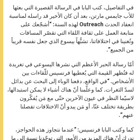
في التفاصيل، كتب البابا في الرسالة القصيرة التي بعثها
للأب جايمس مارتن، بعد أن كان الأخير قد راسله لمناسبة
انعقاد الحدث Outreach لهذه السنة: “أشجّعك على
متابعة العمل على ثقافة اللقاء التي تقصّر المسافات
وتُغنينا في اختلافاتنا، تشبُّهاً بيسوع الذي جعل نفسه قريباً
من الجميع”.
أمّا رسالة الحبر الأعظم التي نشرها اليسوعي في تغريدة
له فتُظهر القيمة التي يُعطيها فرنسيس للّقاءات بين
الأشخاص. “في الواقع، دفعنا الوباء إلى البحث عن بدائل
لسدّ الثغرات. كما وعلّمنا أنّ هناك أشياء لا يمكن استبدالها،
لاسيّما النظر في عيون الآخرين حتّى مع مَن يُفكّرون
بطريقة تختلف عنّا، أو مَن يبدو أنّ الاختلافات تفصلنا
عنهم”.
كما وكتب البابا فرنسيس: “عندما نتجاوز هذه الحواجز،
ندرك أنّ هناك المزيد من الأمور التي توحّدنا نسبة إلى ما