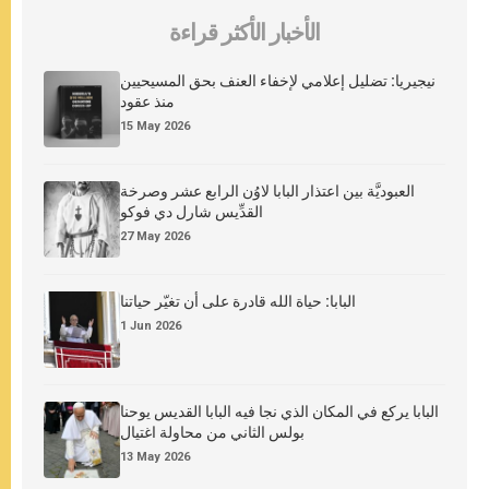
الأخبار الأكثر قراءة
نيجيريا: تضليل إعلامي لإخفاء العنف بحق المسيحيين
منذ عقود
15 May 2026
العبوديَّة بين اعتذار البابا لاوُن الرابع عشر وصرخة
القدِّيس شارل دي فوكو
27 May 2026
البابا: حياة الله قادرة على أن تغيّر حياتنا
1 Jun 2026
البابا يركع في المكان الذي نجا فيه البابا القديس يوحنا
بولس الثاني من محاولة اغتيال
13 May 2026