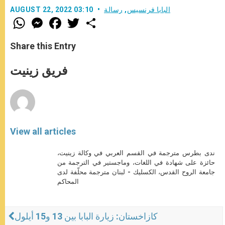
البابا فرنسيس
,
رسالة
AUGUST 22, 2022 03:10
W
M
F
T
S
h
e
a
w
h
a
s
c
i
a
t
s
e
t
r
Share this Entry
s
e
b
t
e
A
n
o
e
p
g
o
r
فريق زينيت
p
e
k
r
View all articles
ندى بطرس مترجمة في القسم العربي في وكالة زينيت،
حائزة على شهادة في اللغات، وماجستير في الترجمة من
جامعة الروح القدس، الكسليك - لبنان مترجمة محلّفة لدى
المحاكم
كازاخستان: زيارة البابا بين 13 و15 أيلول