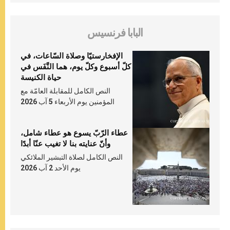
البابا فرنسيس
الإفخارستيّا وصلاة السّاعات، في
كلّ أسبوع وكلّ يوم، هما النَّفَس في
حياة الكنيسة
النص الكامل للمقابلة العامّة مع
المؤمنين يوم الأربعاء 5 آب 2026
عطاء الرّبّ يسوع هو عطاء شامل،
وأنّ عنايته بنا لا تغيب عنّا أبدًا
النص الكامل لصلاة التبشير الملائكي
يوم الأحد 2 آب 2026