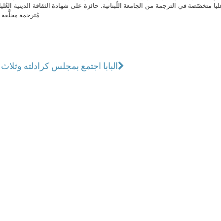
ا متخصّصة في الترجمة من الجامعة اللّبنانية. حائزة على شهادة الثقافة الدينية العُلي
مُترجمة محلَّفة ل
البابا اجتمع بمجلس كرادلته وثلاث 