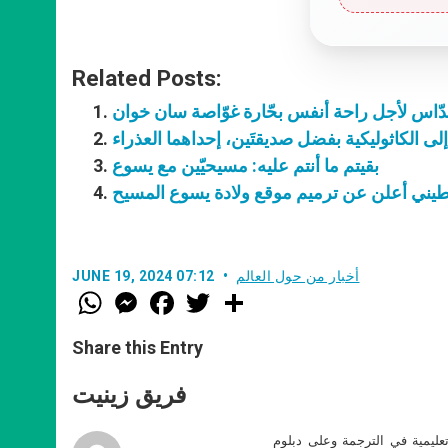
Related Posts:
بقدّاس لأجل راحة أنفس بحّارة غوّاصة سان خوان
لى الكاثوليكية بفضل صديقتَين، إحداهما العذراء
بقيتم ما أنتم عليه: مسيحيّين مع يسوع
يني أعلن عن ترميم موقع ولادة يسوع المسيح
أخبار من حول العالم
JUNE 19, 2024 07:12
W
M
F
T
S
h
e
a
w
h
a
s
c
i
a
t
s
e
t
r
Share this Entry
s
e
b
t
e
A
n
o
e
p
g
o
r
فريق زينيت
p
e
k
r
تعليمية في الترجمة وعلى دبلوم