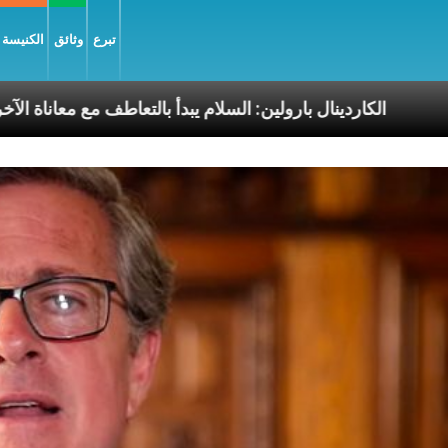
تبرع
وثائق
الكنيسة و
ابا الرسوليّة
الكاردينال بارولين: السلام يبدأ بالتعاطف