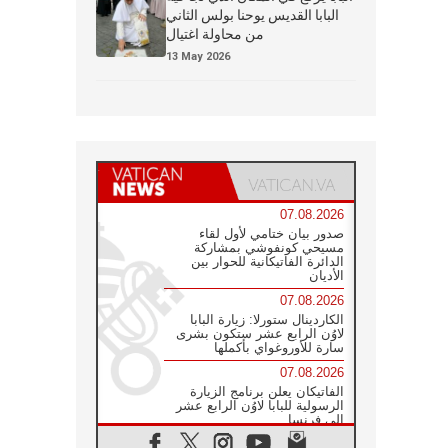
البابا القديس يوحنا بولس الثاني
من محاولة اغتيال
13 May 2026
07.08.2026
صدور بيان ختامي لأول لقاء
مسيحي كونفوشي بمشاركة
الدائرة الفاتيكانية للحوار بين
الأديان
07.08.2026
الكاردينال ستورلا: زيارة البابا
لاوُن الرابع عشر ستكون بشرى
سارة للأوروغواي بأكملها
07.08.2026
الفاتيكان يعلن برنامج الزيارة
الرسولية للبابا لاوُن الرابع عشر
إلى فرنسا
07.08.2026