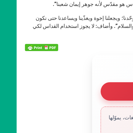
س هو مقدّس لأنه جوهر إيمان شعبنا”.
دنا؛ ويجعلنا إخوة ويغذّينا ويساعدنا حتى نكون
ة والسلام”. وأضاف: لا يجوز استخدام القداس لكي
ت، يموّلها