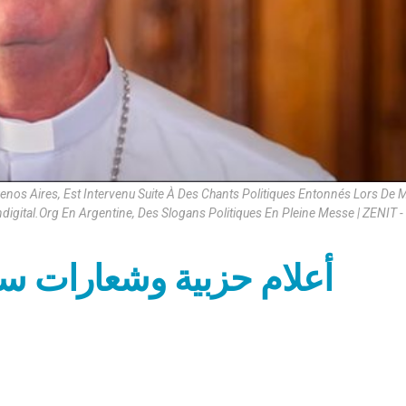
enos Aires, Est Intervenu Suite À Des Chants Politiques Entonnés Lors De
ndigital.Org En Argentine, Des Slogans Politiques En Pleine Messe | ZENIT -
أعلام حزبية وشعارات س