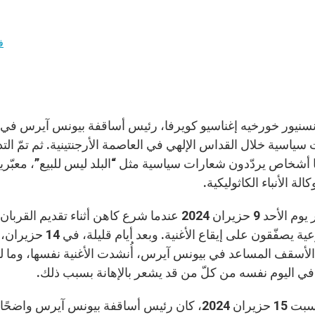
ف
ونسنيور خورخيه إغناسيو كويرفا، رئيس أساقفة بيونس آيرس في ا
ياسية خلال القداس الإلهي في العاصمة الأرجنتينية. ثم تمّ التد
 أشخاص يردّدون شعارات سياسية مثل “البلد ليس للبيع”، معبّ
الة الأنباء الكاثوليكية.
بدأ الأمر يوم الأحد 9 حزيران 2024 عندما شرع كاهن أث
أبناء الرعية يصفّق
 الأسقف المساعد في بيونس آيرس، أُنشدت الأغنية نفسها، وما ل
ا في اليوم نفسه من كلّ من قد يشعر بالإهانة بسبب ذلك.
ويوم السبت 15 حزيران 2024، كان رئيس أساقفة بيونس 