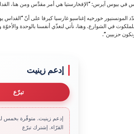
س في بيوس آيرس: “الإفخارستيا هي أمر مقدَّس ومن هنا، القدا
د المونسنيور خورخيه إغناسيو غارسيا كيرفا على أنّ “القداس يوحّ
للملكوت في الشوارع. وهنا، نأتي لنغذّي أنفسنا بالوحدة والأخوّ
نكون حزبيين”.
إدعم زينيت
تبرّع
إدعم زينيت. متوفّرة بخمس لغا
القرّاء. إشترك تبرّع