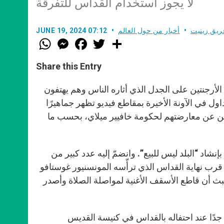
لا يجوز استخدام القداس للتفرقة
ريق زينيت
أخبار من حول العالم
JUNE 19, 2024 07:12
W
M
F
T
S
h
e
a
w
h
a
s
c
i
a
t
s
e
t
r
Share this Entry
s
e
b
t
e
A
n
o
e
p
g
o
r
لأرجنتين على الجدل الذي أثاره الناس وهم يهتفون
p
e
k
اول في الآونة الأخيرة بمقاطع فيديو تظهر جماهيرًا
r
رين عن معارضتهم لحكومة خافيير ميلاي، بحسب ما
ناء تقديم القربان بإنشاد “البلد ليس للبيع”. وانضمّ إليه عدد كبير من
ون على إيقاع الأغنية. وبعد أيام قليلة، في 14 حزيران، قرب نهاية القداس الذي ترأّسه المونسنيور غوستافو
بث أن قاطع الأسقف الأغنية لمواصلة الصلاة وأصدر
آيرس واضحًا جدًا عند احتفاله بالقداس في كنيسة القديس