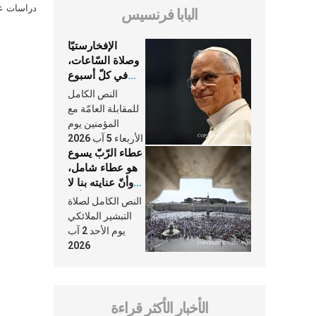
دراسات علي
البابا فرنسيس
الإفخارستيّا
وصلاة السّاعات،
في كلّ أسبوع
وكلّ يوم، هما
النص الكامل
النَّفَس في حياة
للمقابلة العامّة مع
الكنيسة
المؤمنين يوم
الأربعاء 5 آب 2026
عطاء الرّبّ يسوع
هو عطاء شامل،
وأنّ عنايته بنا لا
تغيب عنّا أبدًا
النص الكامل لصلاة
التبشير الملائكي
يوم الأحد 2 آب
2026
الأخبار الأكثر قراءة