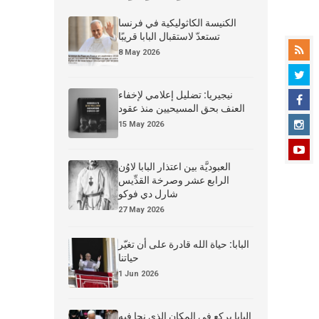
الكنيسة الكاثوليكية في فرنسا
تستعدّ لاستقبال البابا قريبًا
8 May 2026
نيجيريا: تضليل إعلامي لإخفاء
العنف بحق المسيحيين منذ عقود
15 May 2026
العبوديَّة بين اعتذار البابا لاوُن
الرابع عشر وصرخة القدِّيس
شارل دي فوكو
27 May 2026
البابا: حياة الله قادرة على أن تغيّر
حياتنا
1 Jun 2026
البابا يركع في المكان الذي نجا فيه