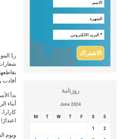
ردّ الم
شعارات س
يقاطعها
أفادت وك
روزنامة
June 2024
كارارا،
M
T
W
T
F
S
S
اعتذارً
1
2