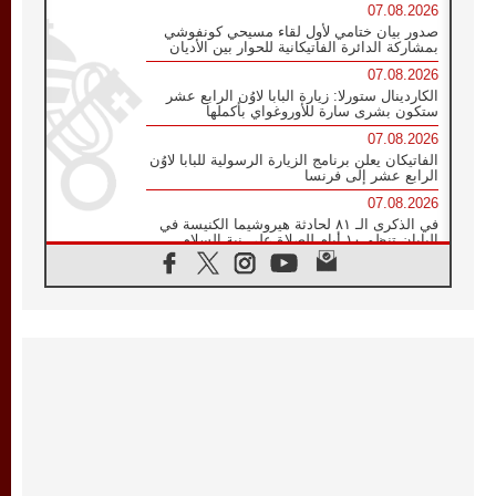
07.08.2026
صدور بيان ختامي لأول لقاء مسيحي كونفوشي
بمشاركة الدائرة الفاتيكانية للحوار بين الأديان
07.08.2026
الكاردينال ستورلا: زيارة البابا لاوُن الرابع عشر
ستكون بشرى سارة للأوروغواي بأكملها
07.08.2026
الفاتيكان يعلن برنامج الزيارة الرسولية للبابا لاوُن
الرابع عشر إلى فرنسا
07.08.2026
في الذكرى الـ ٨١ لحادثة هيروشيما الكنيسة في
اليابان تنظم ١٠ أيام للصلاة على نية السلام
07.08.2026
الكنيسة في الأوروغواي: زيارة البابا ستعزز
الإيمان والرجاء
06.08.2026
الاجتماع الشهري للمطارنة الموارنة
06.08.2026
الكاردينال روسي: زيارة البابا لاوُن إلى الأرجنتين
هي تكريم للبابا فرنسيس
06.08.2026
زيارة البابا إلى البيرو ستكون زمن نعمة ومصالحة
ورجاء