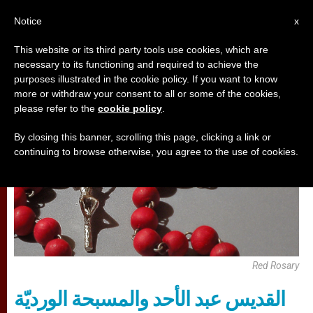
AR
Notice
x
This website or its third party tools use cookies, which are
necessary to its functioning and required to achieve the
,
تأمّلات
مريم وأعياد مريمية
purposes illustrated in the cookie policy. If you want to know
more or withdraw your consent to all or some of the cookies,
please refer to the
cookie policy
.
By closing this banner, scrolling this page, clicking a link or
continuing to browse otherwise, you agree to the use of cookies.
Red Rosary
القديس عبد الأحد والمسبحة الورديّة