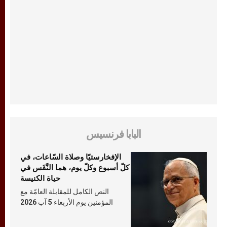
البابا فرنسيس
الإفخارستيّا وصلاة السّاعات، في
كلّ أسبوع وكلّ يوم، هما النَّفَس في
حياة الكنيسة
النص الكامل للمقابلة العامّة مع
المؤمنين يوم الأربعاء 5 آب 2026