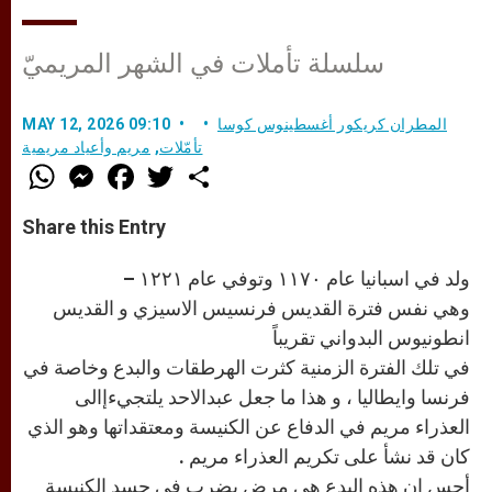
سلسلة تأملات في الشهر المريميّ
المطران كريكور أغسطينوس كوسا
MAY 12, 2026 09:10
تأمّلات
,
مريم وأعياد مريمية
W
M
F
T
S
h
e
a
w
h
a
s
c
i
a
t
s
e
t
r
Share this Entry
s
e
b
t
e
A
n
o
e
p
g
o
r
ولد في اسبانيا عام ١١٧٠ وتوفي عام ١٢٢١ –
p
e
k
r
وهي نفس فترة القديس فرنسيس الاسيزي و القديس
انطونيوس البدواني تقريباً
في تلك الفترة الزمنية كثرت الهرطقات والبدع وخاصة في
فرنسا وايطاليا ، و هذا ما جعل عبدالاحد يلتجيءإالى
العذراء مريم في الدفاع عن الكنيسة ومعتقداتها وهو الذي
كان قد نشأ على تكريم العذراء مريم .
أحس ان هذه البدع هي مرض يضرب في جسد الكنيسة