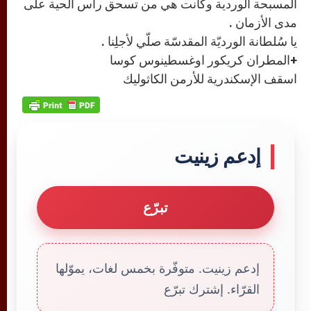
المسبحة الوردية وكانت هي من تسحق رأس الحية على
مدى الأزمان .
يا سُلطانة الورديّة المقدسّة صلّي لأجلِنا .
+المطران كريكور اوغسطينوس كوسا
اسقف الإسكندرية للأرمن الكاثوليك
إدعم زينيت
تبرّع
إدعم زينيت. متوفّرة بخمس لغات، يموّلها
القرّاء. إشترك تبرّع