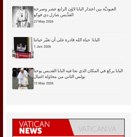
العبوديَّة بين اعتذار البابا لاوُن الرابع عشر وصرخة
القدِّيس شارل دي فوكو
27 May 2026
البابا: حياة الله قادرة على أن تغيّر حياتنا
1 Jun 2026
البابا يركع في المكان الذي نجا فيه البابا القديس يوحنا
بولس الثاني من محاولة اغتيال
13 May 2026