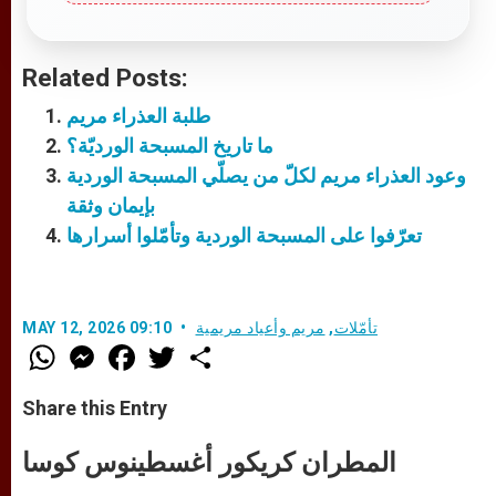
Related Posts:
طلبة العذراء مريم
ما تاريخ المسبحة الورديّة؟
وعود العذراء مريم لكلّ من يصلّي المسبحة الوردية
بإيمان وثقة
تعرّفوا على المسبحة الوردية وتأمّلوا أسرارها
تأمّلات
,
مريم وأعياد مريمية
MAY 12, 2026 09:10
W
M
F
T
S
h
e
a
w
h
a
s
c
i
a
t
s
e
t
r
Share this Entry
s
e
b
t
e
A
n
o
e
p
g
o
r
المطران كريكور أغسطينوس كوسا
p
e
k
r