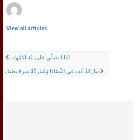
View all articles
البابا يصلّي على نيّة الأمّهات
مباركةٌ أنتِ في النِّسَاء! وَمُباركَةٌ ثَمرةُ بَطنِكِ