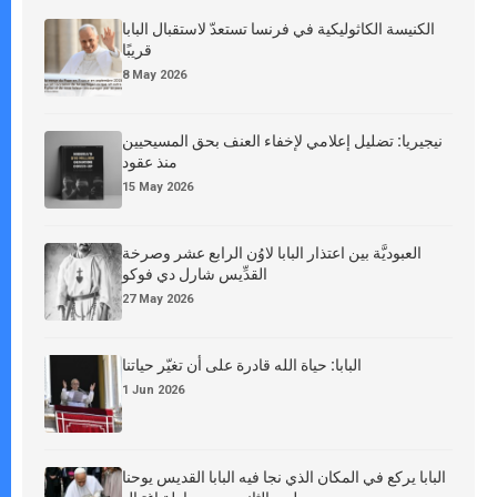
الكنيسة الكاثوليكية في فرنسا تستعدّ لاستقبال البابا
قريبًا
8 May 2026
نيجيريا: تضليل إعلامي لإخفاء العنف بحق المسيحيين
منذ عقود
15 May 2026
العبوديَّة بين اعتذار البابا لاوُن الرابع عشر وصرخة
القدِّيس شارل دي فوكو
27 May 2026
البابا: حياة الله قادرة على أن تغيّر حياتنا
1 Jun 2026
البابا يركع في المكان الذي نجا فيه البابا القديس يوحنا