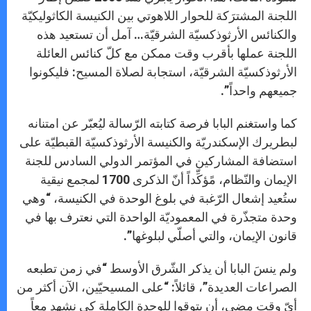
اللجنة المشترَكة للحوار اللاهوتي بين الكنيسة الكاثوليكيّة
والكنائس الأرثوذكسيّة الشرقيّة… آمل أن تستعيد هذه
اللجنة عملها بأقرب وقت ممكن مع كلّ كنائس العائلة
الأرثوذكسيّة الشرقيّة، استجابة لصلاة المسيح: فليكونوا
جميعهم واحداً”.
كما واستغنم البابا فرصة كتابته الرّسالة ليُعبّر عن امتنانه
لبطريرك الإسكندريّة والكنيسة الأرثوذكسيّة القبطيّة على
استضافة المشاركين في المؤتمر الدولي السادس للجنة
الإيمان والنّظام، مًؤكِّداً أنّ الذكرى 1700 لمجمع نيقية
ستُعيد إشعال الرّغبة في بلوغ الوحدة في الكنيسة، “وهي
وحدة متجذّرة في المعموديّة الواحدة التي نعترف بها في
قانون الإيمان، والتي أصلّي لبلوغها”.
ولم ينسَ البابا أن يذكر الشّرق الأوسط “في زمن تطبعه
الصراعات العديدة”، قائلاً: “على المسيحيّين، الآن أكثر من
أيّ وقت مضى، أن يتوقوا للوحدة الكاملة كي نشهد معاً