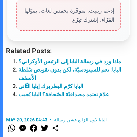
إدعم زينيت. متوفّرة بخمس لغات، يموّلها
القرّاء. إشترك تبرّع
Related Posts:
ماذا ورد في رسالة البابا إلى الرئيس الأوكراني؟
البابا: نعم للسينودسيّة، لكن بدون تقويض سُلطة
الأسقف
البابا كرّم البطريرك إيليا الثّاني
علامَ تعتمد مصداقيّة الصّحافة؟ البابا يُجيب
البابا لاون الرّابع عشر
,
رسالة
MAY 20, 2026 04:43
W
M
F
T
S
h
e
a
w
h
a
s
c
i
a