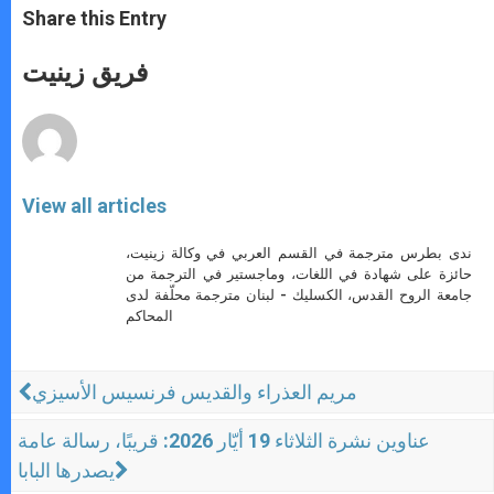
t
s
e
t
r
Share this Entry
s
e
b
t
e
A
n
o
e
p
g
o
r
فريق زينيت
p
e
k
r
View all articles
ندى بطرس مترجمة في القسم العربي في وكالة زينيت،
حائزة على شهادة في اللغات، وماجستير في الترجمة من
جامعة الروح القدس، الكسليك - لبنان مترجمة محلّفة لدى
المحاكم
مريم العذراء والقديس فرنسيس الأسيزي
عناوين نشرة الثلاثاء 19 أيّار 2026: قريبًا، رسالة عامة
يصدرها البابا