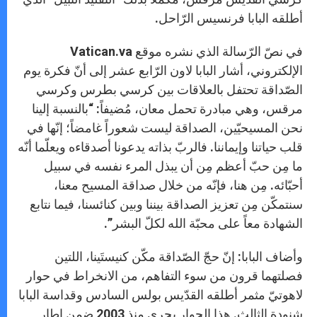
أطلقه البابا فرنسيس الرّاحل.
في نصّ الرّسالة الذي نشره موقع Vatican.va
الإلكتروني، أشار البابا لاون الرّابع عشر إلى أنّ فكرة يوم
الصّداقة تحتفل بالعلاقات بين كرسي بطرس وكرسي
مرقس، وهي مبادرة تحمل معان، مُضيفاً: “بالنسبة إلينا
نحن المسيحيّين، الصداقة ليست شعوراً غامضاً؛ إنّها في
قلب حياتنا وإيماننا. فالربّ بذاته يدعونا أصدقاءه ويعلّما أنّه
ما مِن حبّ أعظم مِن أن يبذل المرء نفسه في سبيل
أحبّائه. مِن هنا، فإنّه من خلال صداقة المسيح معنا،
سنتمكّن مِن تعزيز الصداقة بيننا وبين كنائسنا، فيما نتابع
الشهادة معاً على محبّة الله لكلّ البشر”.
وأضاف البابا: إنّ حجّ الصّداقة مكّن كنيستَينا، اللتين
فصلتهما قرون من سوء التفاهم، من الانخراط في حوار
لاهوتيّ مثمر أطلقه القدّيس بولس السادس وقداسة البابا
شنودة الثالث. هذا الحوار يجري منذ 2003 ضمن إطار