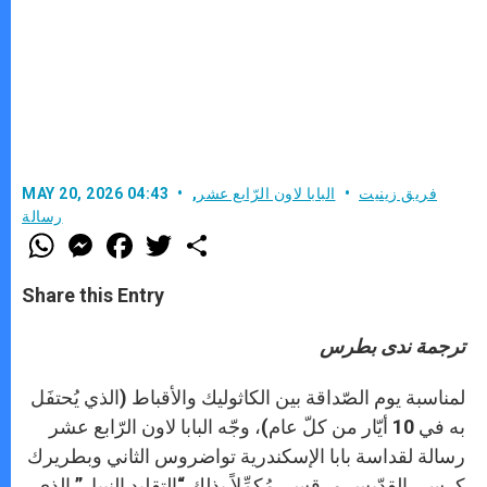
فريق زينيت
البابا لاون الرّابع عشر
,
MAY 20, 2026 04:43
رسالة
W
M
F
T
S
h
e
a
w
h
a
s
c
i
a
t
s
e
t
r
Share this Entry
s
e
b
t
e
A
n
o
e
p
g
o
r
ترجمة ندى بطرس
p
e
k
r
لمناسبة يوم الصّداقة بين الكاثوليك والأقباط (الذي يُحتفَل
به في 10 أيّار من كلّ عام)، وجّه البابا لاون الرّابع عشر
رسالة لقداسة بابا الإسكندرية تواضروس الثاني وبطريرك
كرسي القدّيس مرقس، مُكمِّلاً بذلك “التقليد النبيل” الذي