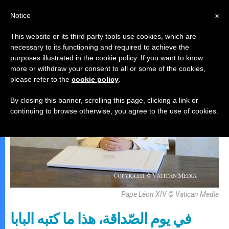
AR
Notice
x
This website or its third party tools use cookies, which are
necessary to its functioning and required to achieve the
,
البابا لاون الرّابع عشر
رسالة
purposes illustrated in the cookie policy. If you want to know
more or withdraw your consent to all or some of the cookies,
please refer to the
cookie policy
.
By closing this banner, scrolling this page, clicking a link or
continuing to browse otherwise, you agree to the use of cookies.
Pape Léon XIV © Vatican Media
في يوم الصّداقة، هذا ما كتبه البابا