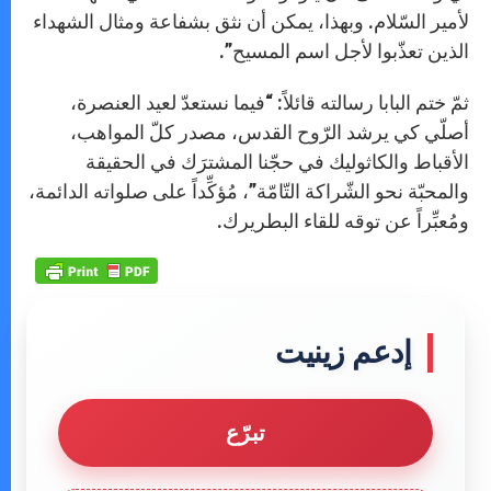
لأمير السّلام. وبهذا، يمكن أن نثق بشفاعة ومثال الشهداء
الذين تعذّبوا لأجل اسم المسيح”.
ثمّ ختم البابا رسالته قائلاً: “فيما نستعدّ لعيد العنصرة،
أصلّي كي يرشد الرّوح القدس، مصدر كلّ المواهب،
الأقباط والكاثوليك في حجّنا المشترَك في الحقيقة
والمحبّة نحو الشّراكة التّامّة”، مُؤكِّداً على صلواته الدائمة،
ومُعبِّراً عن توقه للقاء البطريرك.
إدعم زينيت
تبرّع