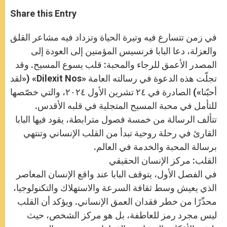
a
s
c
i
a
t
s
e
t
r
Share this Entry
s
e
b
t
e
A
n
o
e
p
g
o
r
في زمن تتسارع فيه وتيرة الحياة وتزداد فيه مشاعر القلق
p
e
k
r
والعزلة، دعا البابا فرنسيس المؤمنين إلى العودة إلى
المصدر الأعمق للرجاء والمحبة: قلب يسوع المسيح. وقد
تجلّت هذه الدعوة في رسالته العامة «Dilexit Nos» («لقد
أحبّنا») الصادرة في ٢٤ تشرين الأول ٢٠٢٤، والتي خصّصها
للتأمل في محبة المسيح المتجلية في قلبه الأقدس.
تتألف الرسالة من خمسة فصول مترابطة، يقود فيها البابا
القارئ في رحلة روحية تبدأ من القلب الإنساني وتنتهي
برسالة المحبة والخدمة في العالم.
القلب: مركز الإنسان الحقيقي
في الفصل الأول، يتوقف البابا عند واقع الإنسان المعاصر
الذي يعيش وسط ثقافة السرعة والاستهلاك والتكنولوجيا،
محذّرًا من خطر فقدان العمق الإنساني. ويؤكد أن القلب
ليس مجرد رمز للعاطفة، بل هو مركز الشخص، حيث