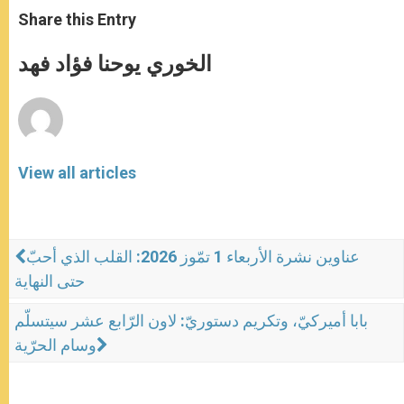
t
s
e
t
r
Share this Entry
s
e
b
t
e
A
n
o
e
p
g
o
r
الخوري يوحنا فؤاد فهد
p
e
k
r
View all articles
عناوين نشرة الأربعاء 1 تمّوز 2026: القلب الذي أحبّ
حتى النهاية
بابا أميركيّ، وتكريم دستوريّ: لاون الرّابع عشر سيتسلّم
وسام الحرّية