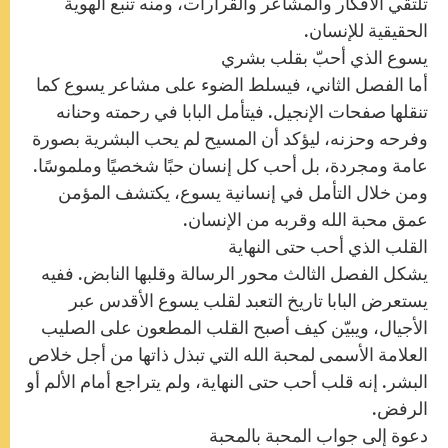
تلتقي الأفكار والمشاعر والقرارات، ومنه تنبع الهوية
الحقيقية للإنسان.
يسوع الذي أحبّ بقلب بشري
أما الفصل الثاني، فيسلط الضوء على مشاعر يسوع كما
تنقلها صفحات الإنجيل. فيتأمل البابا في رحمته وحنانه
وفرحه وحزنه، ليؤكد أن المسيح لم يحب البشرية بصورة
عامة ومجردة، بل أحب كل إنسان حبًا شخصيًا وملموسًا.
ومن خلال التأمل في إنسانية يسوع، يكتشف المؤمن
عمق محبة الله وقربه من الإنسان.
القلب الذي أحب حتى النهاية
يشكل الفصل الثالث محور الرسالة وقلبها النابض. ففيه
يستعرض البابا تاريخ التعبد لقلب يسوع الأقدس عبر
الأجيال، ويبيّن كيف أصبح القلب المطعون على الصليب
العلامة الأسمى لمحبة الله التي تبذل ذاتها من أجل خلاص
البشر. إنه قلب أحب حتى النهاية، ولم يتراجع أمام الألم أو
الرفض.
دعوة إلى جواب المحبة بالمحبة