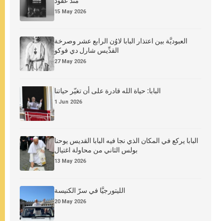
منذ عقود
15 May 2026
العبوديَّة بين اعتذار البابا لاوُن الرابع عشر وصرخة
القدِّيس شارل دي فوكو
27 May 2026
البابا: حياة الله قادرة على أن تغيّر حياتنا
1 Jun 2026
البابا يركع في المكان الذي نجا فيه البابا القديس يوحنا
بولس الثاني من محاولة اغتيال
13 May 2026
الليتورجيَّا في سرّ الكنيسة
20 May 2026