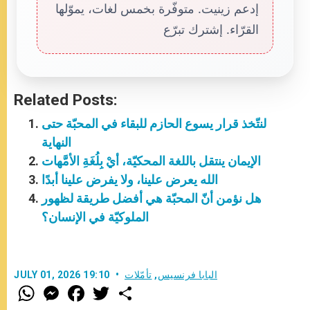
إدعم زينيت. متوفّرة بخمس لغات، يموّلها
القرّاء. إشترك تبرّع
Related Posts:
لنتّخذ قرار يسوع الحازم للبقاء في المحبّة حتى
النهاية
الإيمان ينتقل باللغة المحكيّة، أيْ بِلُغَةِ الأمَّهات
الله يعرض علينا، ولا يفرض علينا أبدًا
هل نؤمن أنّ المحبّة هي أفضل طريقة لظهور
الملوكيّة في الإنسان؟
البابا فرنسيس
,
تأمّلات
JULY 01, 2026 19:10
W
M
F
T
S
h
e
a
w
h
a
s
c
i
a