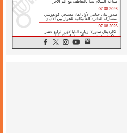
صناعة السلام تبدأ بالتعاطف مع ألم الآخر
07.08.2026
صدور بيان ختامي لأول لقاء مسيحي كونفوشي
بمشاركة الدائرة الفاتيكانية للحوار بين الأديان
07.08.2026
الكاردينال ستورلا: زيارة البابا لاوُن الرابع عشر
ستكون بشرى سارة للأوروغواي بأكملها
07.08.2026
الفاتيكان يعلن برنامج الزيارة الرسولية للبابا لاوُن
الرابع عشر إلى فرنسا
07.08.2026
في الذكرى الـ ٨١ لحادثة هيروشيما الكنيسة في
اليابان تنظم ١٠ أيام للصلاة على نية السلام
07.08.2026
الكنيسة في الأوروغواي: زيارة البابا ستعزز
الإيمان والرجاء
06.08.2026
الاجتماع الشهري للمطارنة الموارنة
06.08.2026
الكاردينال روسي: زيارة البابا لاوُن إلى الأرجنتين
هي تكريم للبابا فرنسيس
06.08.2026
زيارة البابا إلى البيرو ستكون زمن نعمة ومصالحة