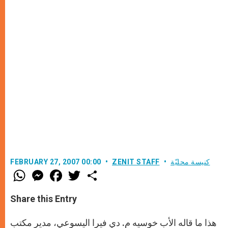
كنيسة محليّة
ZENIT STAFF
FEBRUARY 27, 2007 00:00
W
M
F
T
S
h
e
a
w
h
a
s
c
i
a
t
s
e
t
r
Share this Entry
s
e
b
t
e
A
n
o
e
p
g
o
r
هذا ما قاله الأب خوسيه م. دي فيرا اليسوعي، مدير مكتب