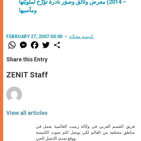
– 2014) معرض وثائق وصوَر نادرة تؤرّخ لمئويّتها
ومآسيها
كنيسة محليّة
FEBRUARY 27, 2007 00:00
W
M
F
T
S
h
e
a
w
h
a
s
c
i
a
t
s
e
t
r
Share this Entry
s
e
b
t
e
A
n
o
e
p
g
o
r
ZENIT Staff
p
e
k
r
View all articles
فريق القسم العربي في وكالة زينيت العالمية يعمل في
مناطق مختلفة من العالم لكي يوصل لكم صوت الكنيسة
ووقع صدى الإنجيل الحي.