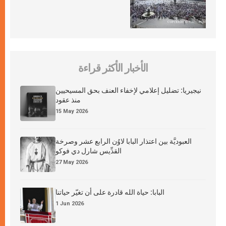
الأخبار الأكثر قراءة
نيجيريا: تضليل إعلامي لإخفاء العنف بحق المسيحيين
منذ عقود
15 May 2026
العبوديَّة بين اعتذار البابا لاوُن الرابع عشر وصرخة
القدِّيس شارل دي فوكو
27 May 2026
البابا: حياة الله قادرة على أن تغيّر حياتنا
1 Jun 2026