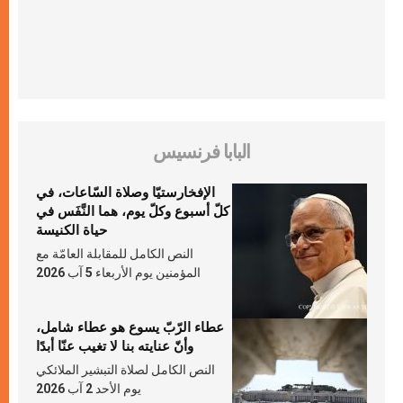
البابا فرنسيس
الإفخارستيّا وصلاة السّاعات، في
كلّ أسبوع وكلّ يوم، هما النَّفَس في
حياة الكنيسة
النص الكامل للمقابلة العامّة مع
المؤمنين يوم الأربعاء 5 آب 2026
عطاء الرّبّ يسوع هو عطاء شامل،
وأنّ عنايته بنا لا تغيب عنّا أبدًا
النص الكامل لصلاة التبشير الملائكي
يوم الأحد 2 آب 2026