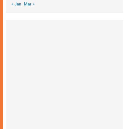
« Jan
Mar »