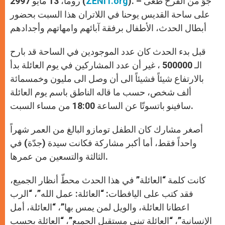
). – جوّ من الفرح طغى
ZENIT.org
روما، 13 مايو 2997 (
p
e
k
r
على ساحة القديس يوحنا في اللاتران هذا السبت بحضور
أبطال الحدث، الأطفال برفقة آبائهم وامهاتهم وأجدادهم
قبل بدء الحدث كان عدد الموجودين في الساحة قد بارح
الـ 500000 ، غير أن عدد المشاركين في يوم العائلة بدأ
بالارتفاع شيئاً فشيئاً الى أن وصل الى مليون وخمسمائة
ألف شخص، حسب ما قاله الناطق باسم يوم العائلة
سافينو باتسوتّا عن الساعة 18:00 من مساء السبت.
أصغر مشارك كان الطفل تومازو البالغ من العمر شهراً
واحداً فقط، أما أكبر مشاركة فكانت سيدة (جدّة) في
الثالثة والتسعين من عمرها.
كانت كلمة “العائلة” في هذا الحدث محطّ أنظار الجميع،
فقد كتب على اليافطات: “العائلة: عمل الله”، “الرب
اعطانا العائلة، والويل لمن يمس بها”، “العائلة، أمل
الإنسانية”، “العائلة تبني مستقبل الجميع”، “العائلة بحسب