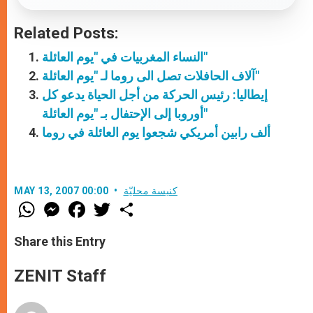
Related Posts:
النساء المغربيات في "يوم العائلة"
آلاف الحافلات تصل الى روما لـ "يوم العائلة"
إيطاليا: رئيس الحركة من أجل الحياة يدعو كل
أوروبا إلى الإحتفال بـ "يوم العائلة"
ألف رابين أمريكي شجعوا يوم العائلة في روما
كنيسة محليّة
MAY 13, 2007 00:00
W
M
F
T
S
h
e
a
w
h
a
s
c
i
a
t
s
e
t
r
Share this Entry
s
e
b
t
e
A
n
o
e
p
g
o
r
ZENIT Staff
p
e
k
r