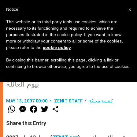
AR
Notice
x
This website or its third party tools use cookies, which are
necessary to its functioning and required to achieve the
purposes illustrated in the cookie policy. If you want to know
أكثر من مليون شخص في روما
more or withdraw your consent to all or some of the cookies,
please refer to the
cookie policy
.
للدفاع عن العائلة
By closing this banner, scrolling this page, clicking a link or
continuing to browse otherwise, you agree to the use of cookies.
احتُفل يوم السبت في ساحة القديس يوحنا
بيوم العائلة
كنيسة محليّة
ZENIT STAFF
MAY 13, 2007 00:00
W
M
F
T
S
h
e
a
w
h
a
s
c
i
a
t
s
e
t
r
Share this Entry
s
e
b
t
e
A
n
o
e
p
g
o
r