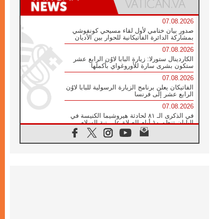
07.08.2026
صدور بيان ختامي لأول لقاء مسيحي كونفوشي
بمشاركة الدائرة الفاتيكانية للحوار بين الأديان
07.08.2026
الكاردينال ستورلا: زيارة البابا لاوُن الرابع عشر
ستكون بشرى سارة للأوروغواي بأكملها
07.08.2026
الفاتيكان يعلن برنامج الزيارة الرسولية للبابا لاوُن
الرابع عشر إلى فرنسا
07.08.2026
في الذكرى الـ ٨١ لحادثة هيروشيما الكنيسة في
اليابان تنظم ١٠ أيام للصلاة على نية السلام
07.08.2026
الكنيسة في الأوروغواي: زيارة البابا ستعزز
الإيمان والرجاء
06.08.2026
الاجتماع الشهري للمطارنة الموارنة
06.08.2026
الكاردينال روسي: زيارة البابا لاوُن إلى الأرجنتين
هي تكريم للبابا فرنسيس
06.08.2026