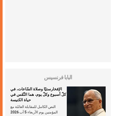
البابا فرنسيس
الإفخارستيّا وصلاة السّاعات، في
كلّ أسبوع وكلّ يوم، هما النَّفَس في
حياة الكنيسة
النص الكامل للمقابلة العامّة مع
المؤمنين يوم الأربعاء 5 آب 2026