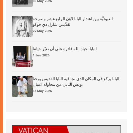
15 May 2026
العبوديَّة بين اعتذار البابا لاوُن الرابع عشر وصرخة
القدِّيس شارل دي فوكو
27 May 2026
البابا: حياة الله قادرة على أن تغيّر حياتنا
1 Jun 2026
البابا يركع في المكان الذي نجا فيه البابا القديس يوحنا
بولس الثاني من محاولة اغتيال
13 May 2026