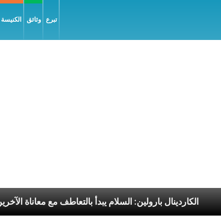
تبرع
وثائق
الكنيسة و
الرسوليّة
الكاردينال بارولين: السلام يبدأ بالتعاطف مع م