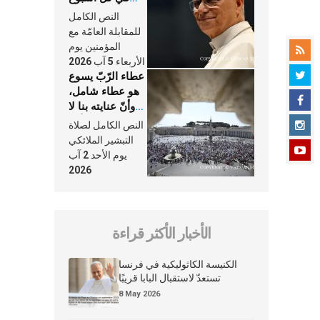
وكلّ يوم، هما
النص الكامل
النَّفَس في حياة
للمقابلة العامّة مع
الكنيسة
المؤمنين يوم
الأربعاء 5 آب 2026
عطاء الرّبّ يسوع
هو عطاء شامل،
وأنّ عنايته بنا لا
تغيب عنّا أبدًا
النص الكامل لصلاة
التبشير الملائكي
يوم الأحد 2 آب
2026
الأخبار الأكثر قراءة
الكنيسة الكاثوليكية في فرنسا
تستعدّ لاستقبال البابا قريبًا
8 May 2026