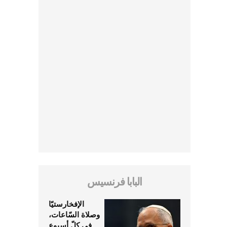
البابا فرنسيس
الإفخارستيّا
وصلاة السّاعات،
في كلّ أسبوع