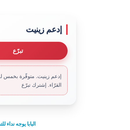
إدعم زينيت
تبرّع
إدعم زينيت. متوفّرة بخمس لغا
القرّاء. إشترك تبرّع
البابا يوجه نداء 