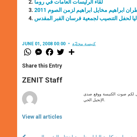
لقاء الرئيسات العامات في روما
ان ابراهيم مخايل ابراهيم لزمن الصوم 2011
اليا لحفل التنصيب لجمعية فرسان القبر المقدس
كنيسة محليّة
JUNE 01, 2008 00:00
W
M
F
T
S
h
e
a
w
h
a
s
c
i
a
t
s
e
t
r
Share this Entry
s
e
b
t
e
A
n
o
e
p
g
o
r
ZENIT Staff
p
e
k
r
صل لكم صوت الكنيسة ووقع صدى
الإنجيل الحي.
View all articles