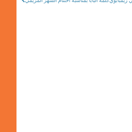
 زيمبابوي
كلمة البابا بمناسبة اختتام الشهر المريمي