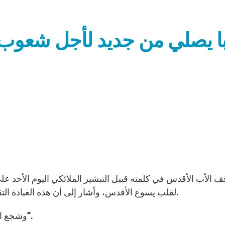
ابا يصلي من جديد لأجل شعوب ا
لقلب يسوع الأقدس، وأشار إلى أن هذه العبادة التقوية هي مرتبطة بتكريم قلب مريم البريء من الدنس.
وشجع البابا المؤمنين إلى إيكال نفوسهم إليها دومًا “بثقة كبيرة”.