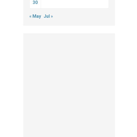
30
« May
Jul »