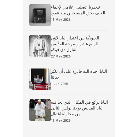
نيجيريا: تضليل إعلامي لإخفاء
العنف بحق المسيحيين منذ عقود
15 May 2026
العبوديَّة بين اعتذار البابا لاوُن
الرابع عشر وصرخة القدِّيس
شارل دي فوكو
27 May 2026
البابا: حياة الله قادرة على أن تغيّر
حياتنا
1 Jun 2026
البابا يركع في المكان الذي نجا فيه
البابا القديس يوحنا بولس الثاني
من محاولة اغتيال
13 May 2026