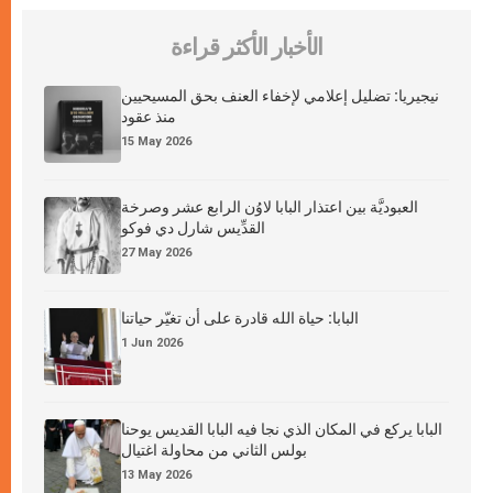
الأخبار الأكثر قراءة
نيجيريا: تضليل إعلامي لإخفاء العنف بحق المسيحيين
منذ عقود
15 May 2026
العبوديَّة بين اعتذار البابا لاوُن الرابع عشر وصرخة
القدِّيس شارل دي فوكو
27 May 2026
البابا: حياة الله قادرة على أن تغيّر حياتنا
1 Jun 2026
البابا يركع في المكان الذي نجا فيه البابا القديس يوحنا
بولس الثاني من محاولة اغتيال
13 May 2026