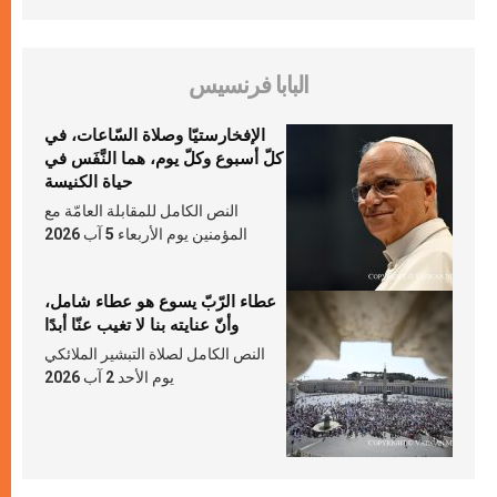
البابا فرنسيس
الإفخارستيّا وصلاة السّاعات، في
كلّ أسبوع وكلّ يوم، هما النَّفَس في
حياة الكنيسة
النص الكامل للمقابلة العامّة مع
المؤمنين يوم الأربعاء 5 آب 2026
عطاء الرّبّ يسوع هو عطاء شامل،
وأنّ عنايته بنا لا تغيب عنّا أبدًا
النص الكامل لصلاة التبشير الملائكي
يوم الأحد 2 آب 2026