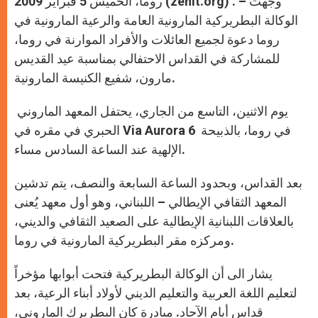
روما، الخميس 5 فبراير 2009 (zenit.org) . – وجهت
p
e
k
r
الوكالة البطريركية المارونية العامة والرعية المارونية في
روما دعوة لجميع العائلات والأفراد الموارنة في روما،
للمشاركة في القداس الاحتفالي بمناسبة عيد القديس
مارون، شفيع الكنيسة المارونية.
يوم الاثنين، التاسع من الجاري، يحتفل المعهد الماروني
الحبري في مقره في Via Aurora 6 في روما، بالذبيحة
الإلهية عند الساعة السادس مساء.
بعد القداس، وبحدود الساعة السابعة والنصف، يتم تدشين
المعهد الثقافي الإيطالي – اللبناني، وهو أول معهد يُعنى
بالعلاقات اللبنانية الإيطالية على الصعيد الثقافي والديني،
ومركزه مقر البطريركية المارونية في روما.
يشار الى أن الوكالة البطريركية فتحت أبوابها مؤخراً
لتعليم اللغة العربية والتعليم الديني لأولاد أبناء الرعية، بعد
قداس أيام الآحاد. مبادرة كان البطريرك الماروني،