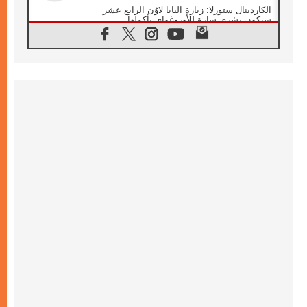
الكاردينال ستورلا: زيارة البابا لاوُن الرابع عشر
ستكون بشرى سارة للأوروغواي بأكملها
07.08.2026
الفاتيكان يعلن برنامج الزيارة الرسولية للبابا لاوُن
الرابع عشر إلى فرنسا
07.08.2026
في الذكرى الـ ٨١ لحادثة هيروشيما الكنيسة في
اليابان تنظم ١٠ أيام للصلاة على نية السلام
07.08.2026
الكنيسة في الأوروغواي: زيارة البابا ستعزز
الإيمان والرجاء
06.08.2026
الاجتماع الشهري للمطارنة الموارنة
06.08.2026
الكاردينال روسي: زيارة البابا لاوُن إلى الأرجنتين
هي تكريم للبابا فرنسيس
06.08.2026
زيارة البابا إلى البيرو ستكون زمن نعمة ومصالحة
ورجاء