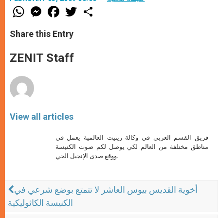
W
M
F
T
S
h
e
a
w
h
a
s
c
i
a
t
s
e
t
r
Share this Entry
s
e
b
t
e
A
n
o
e
p
g
o
r
ZENIT Staff
p
e
k
r
View all articles
فريق القسم العربي في وكالة زينيت العالمية يعمل في
مناطق مختلفة من العالم لكي يوصل لكم صوت الكنيسة
ووقع صدى الإنجيل الحي.
أخوية القديس بيوس العاشر لا تتمتع بوضع شرعي في
الكنيسة الكاثوليكية