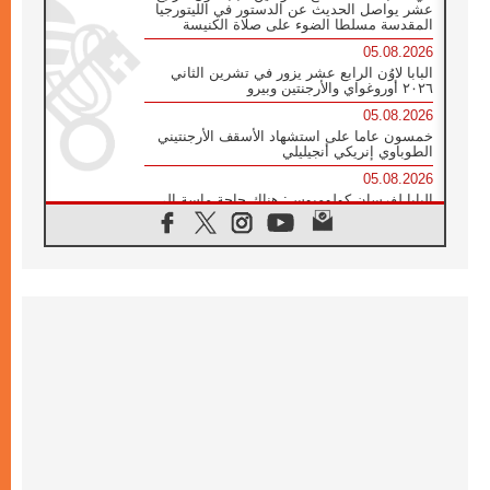
عشر يواصل الحديث عن الدستور في الليتورجيا
المقدسة مسلطا الضوء على صلاة الكنيسة
05.08.2026
البابا لاوُن الرابع عشر يزور في تشرين الثاني
٢٠٢٦ أوروغواي والأرجنتين وبيرو
05.08.2026
خمسون عاما على استشهاد الأسقف الأرجنتيني
الطوباوي إنريكي أنجيليلي
05.08.2026
البابا لفرسان كولومبوس: هناك حاجة ماسة إلى
أنبياء تناغم يسعون إلى بناء الجسور
04.08.2026
وفاة الكاردينال جوليو دوارتي لانغا
04.08.2026
عميد دائرة الحوار بين الأديان يفتتح في سيول
أول لقاء مسيحي كونفوشي
04.08.2026
إطلاق النشيد الرسمي لليوم العالمي للشباب في
سيول
04.08.2026
رسالة البابا لاوُن الرابع عشر إلى المشاركين في
المؤتمر العالمي لمنظمة سيغنيس
04.08.2026