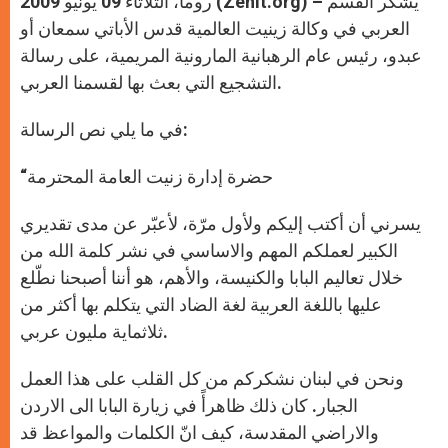
روما، الثلاثاء 09 يونيو 2009 (Zenit.org) – يشكر القسم
p
e
k
r
العربي في وكالة زينيت العالمية قدس الأباتي سمعان أو
عبدو، رئيس عام الرهبانية المارونية المريمية، على رسالة
التشجيع التي بعث بها لقسمنا العربي.
في ما يلي نص الرسالة:
“حضرة إدارة زنيت العامة المحترمة
يسرني أن أكتب إليكم ولأول مرّة، لأعبّر عن مدى تقديري
الكبير لعملكم المهم والاساسي في نشر كلمة الله من
خلال تعاليم البابا والكنيسة، والأهم، هو أننا أصبحنا نطّلع
عليها باللغة العربية لغة الضاد التي يتكلم بها أكثر من
ثلاثماية مليون عربي.
ونحن في لبنان نشكركم من كل القلب على هذا العمل
الجبار. كان ذلك ظاهرأً في زيارة البابا الى الاردن
والاراضي المقدسة، كيف انّ الكلمات والمواعظ قد