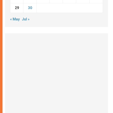
29
30
« May
Jul »