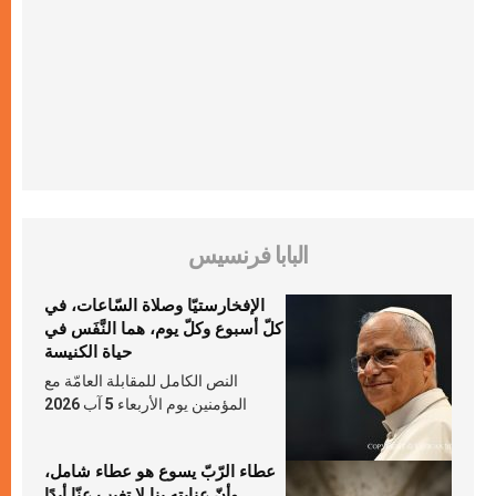
البابا فرنسيس
الإفخارستيّا وصلاة السّاعات، في
كلّ أسبوع وكلّ يوم، هما النَّفَس في
حياة الكنيسة
النص الكامل للمقابلة العامّة مع
المؤمنين يوم الأربعاء 5 آب 2026
عطاء الرّبّ يسوع هو عطاء شامل،
وأنّ عنايته بنا لا تغيب عنّا أبدًا