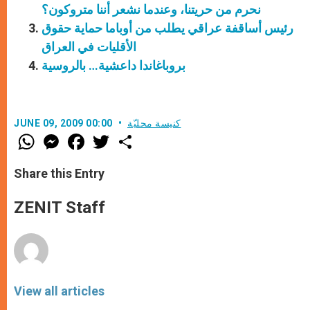
نحرم من حريتنا، وعندما نشعر أننا متروكون؟
رئيس أساقفة عراقي يطلب من أوباما حماية حقوق
الأقليات في العراق
بروباغاندا داعشية… بالروسية
كنيسة محليّة
JUNE 09, 2009 00:00
W
M
F
T
S
h
e
a
w
h
a
s
c
i
a
t
s
e
t
r
Share this Entry
s
e
b
t
e
A
n
o
e
p
g
o
r
ZENIT Staff
p
e
k
r
View all articles