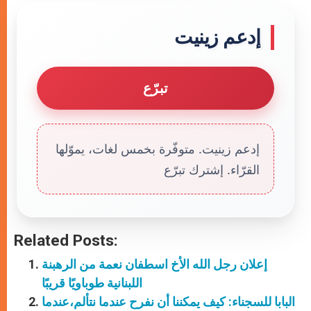
إدعم زينيت
تبرّع
إدعم زينيت. متوفّرة بخمس لغات، يموّلها
القرّاء. إشترك تبرّع
Related Posts:
إعلان رجل الله الأخ اسطفان نعمة من الرهبنة
اللبنانية طوباويًا قريبًا
البابا للسجناء: كيف يمكننا أن نفرح عندما نتألم،عندما