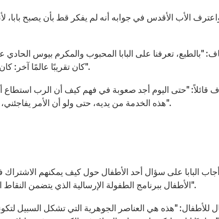
اعترف الأب الأقدس في جوابه أنه لم يفكر قط بأن يصبح بابا، لأن
: "بالطبع، تعرفنا على البابا المحبوب والمكرم بيوس الحادي عشر
كان تقريبًا عالمًا آخر: كان أبانا، ولكن في الوقت عينه كان واقعًا أسمى منا بكثير".
 قائلاً: "حتى اليوم أجد صعوبة في فهم كيف أن الرب استطاع أ
هذه الخدمة من يديه، حتى ولو أن الأمر يفاجئني، ويبدو لي أعظم بكثير من قواي. ولكن الرب يساعدني".
أجاب البابا على سؤال أحد الأطفال حول كيف يمكنهم الاشتراك ف
الأطفال ببرنامج الطفولة الإرسالية الذي يتضمن النقاط التالية: "الإصغاء، الصلاة، المعرفة، المشاركة، التضامن".
ل للأطفال: "هذه هي العناصر الجوهرية التي تشكل السبيل لتكو