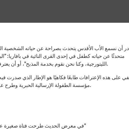
متحدثًا عن حياته كطفل في إحدى القرى النائية في بافاريا: "الب
الليتورجية، وكنا نحن نقوم بخدمة المذبح"، أو أن يعترف بأنه كان "ساذجًا" وأنه لم يفكر قط بأنه سيضحي بابا.
ي على هذه الإعترافات طابعًا فكاهيًا هو الإطار الذي صدرت في
مؤسسة الطفولة الإرسالية الحبرية وطرح عليه الأطفال بعض الأسئلة، أجاب عليها البابا بكل عفوية.
في معرض الحديث طرحت فتاة صغيرة على البابا هذا السؤال: "هل فكرت مرة بأن تضحي بابا؟"