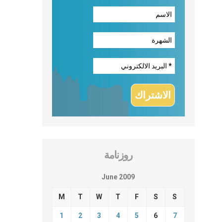
روزنامة
June 2009
M
T
W
T
F
S
S
1
2
3
4
5
6
7