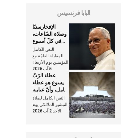
البابا فرنسيس
الإفخارستيّا
وصلاة السّاعات،
في كلّ أسبوع
وكلّ يوم، هما
النص الكامل
النَّفَس في حياة
للمقابلة العامّة مع
الكنيسة
المؤمنين يوم الأربعاء
5 آب 2026
عطاء الرّبّ
يسوع هو عطاء
شامل، وأنّ عنايته
بنا لا تغيب عنّا
النص الكامل لصلاة
أبدًا
التبشير الملائكي يوم
الأحد 2 آب 2026