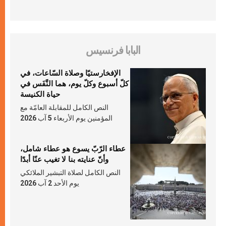
البابا فرنسيس
الإفخارستيّا وصلاة السّاعات، في
كلّ أسبوع وكلّ يوم، هما النَّفَس في
حياة الكنيسة
النص الكامل للمقابلة العامّة مع
المؤمنين يوم الأربعاء 5 آب 2026
عطاء الرّبّ يسوع هو عطاء شامل،
وأنّ عنايته بنا لا تغيب عنّا أبدًا
النص الكامل لصلاة التبشير الملائكي
يوم الأحد 2 آب 2026