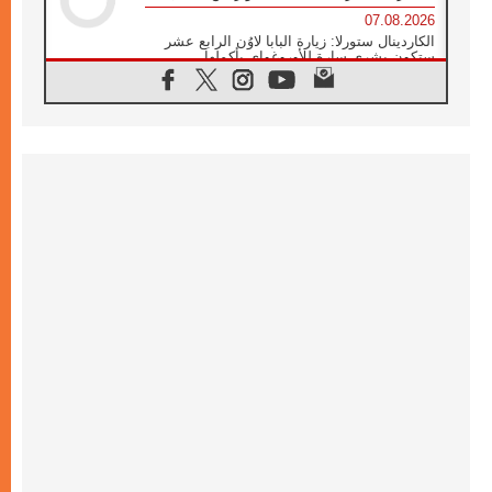
07.08.2026
الكاردينال ستورلا: زيارة البابا لاوُن الرابع عشر
ستكون بشرى سارة للأوروغواي بأكملها
07.08.2026
الفاتيكان يعلن برنامج الزيارة الرسولية للبابا لاوُن
الرابع عشر إلى فرنسا
07.08.2026
في الذكرى الـ ٨١ لحادثة هيروشيما الكنيسة في
اليابان تنظم ١٠ أيام للصلاة على نية السلام
07.08.2026
الكنيسة في الأوروغواي: زيارة البابا ستعزز
الإيمان والرجاء
06.08.2026
الاجتماع الشهري للمطارنة الموارنة
06.08.2026
الكاردينال روسي: زيارة البابا لاوُن إلى الأرجنتين
هي تكريم للبابا فرنسيس
06.08.2026
زيارة البابا إلى البيرو ستكون زمن نعمة ومصالحة
ورجاء