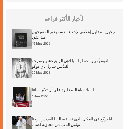
الأخبار الأكثر قراءة
نيجيريا: تضليل إعلامي لإخفاء العنف بحق المسيحيين
منذ عقود
15 May 2026
العبوديَّة بين اعتذار البابا لاوُن الرابع عشر وصرخة
القدِّيس شارل دي فوكو
27 May 2026
البابا: حياة الله قادرة على أن تغيّر حياتنا
1 Jun 2026
البابا يركع في المكان الذي نجا فيه البابا القديس يوحنا
بولس الثاني من محاولة اغتيال