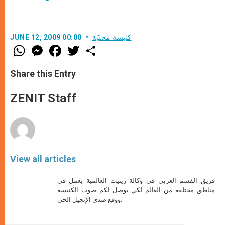
كنيسة محليّة
JUNE 12, 2009 00:00
W
M
F
T
S
h
e
a
w
h
a
s
c
i
a
t
s
e
t
r
Share this Entry
s
e
b
t
e
A
n
o
e
p
g
o
r
ZENIT Staff
p
e
k
r
View all articles
فريق القسم العربي في وكالة زينيت العالمية يعمل في
مناطق مختلفة من العالم لكي يوصل لكم صوت الكنيسة
ووقع صدى الإنجيل الحي.