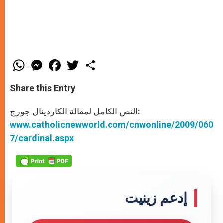
W
M
F
T
S
h
e
a
w
h
a
s
c
i
a
t
s
e
t
r
Share this Entry
s
e
b
t
e
A
n
o
e
p
g
o
r
النص الكامل لمقالة الكاردينال جورج:
p
e
k
www.catholicnewworld.com/cnwonline/2009/060
r
7/cardinal.aspx
إدعم زينيت