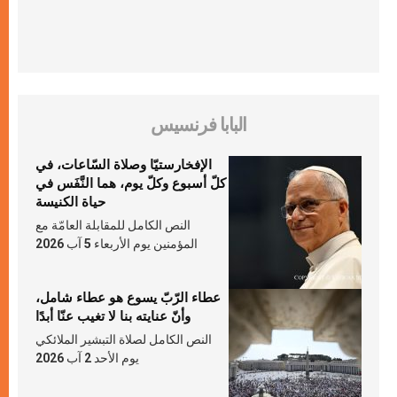
البابا فرنسيس
الإفخارستيّا وصلاة السّاعات، في
كلّ أسبوع وكلّ يوم، هما النَّفَس في
حياة الكنيسة
النص الكامل للمقابلة العامّة مع
المؤمنين يوم الأربعاء 5 آب 2026
عطاء الرّبّ يسوع هو عطاء شامل،
وأنّ عنايته بنا لا تغيب عنّا أبدًا
النص الكامل لصلاة التبشير الملائكي
يوم الأحد 2 آب 2026