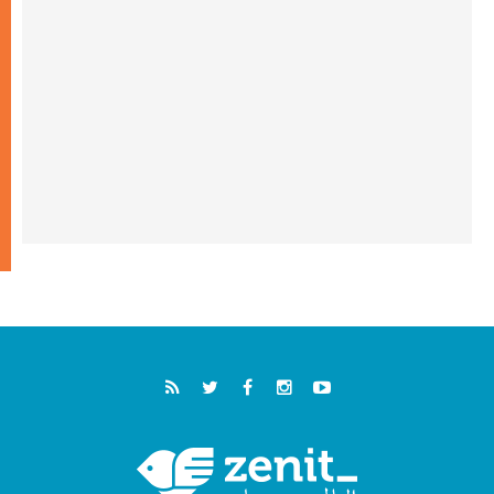
خمسون عاما على استشهاد الأسقف الأرجنتيني
الطوباوي إنريكي أنجيليلي