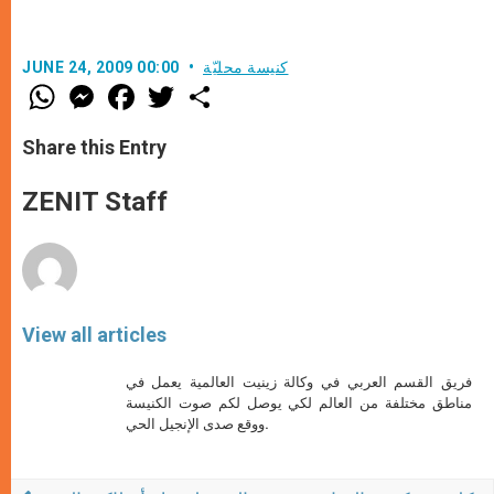
كنيسة محليّة
JUNE 24, 2009 00:00
W
M
F
T
S
h
e
a
w
h
a
s
c
i
a
t
s
e
t
r
Share this Entry
s
e
b
t
e
A
n
o
e
p
g
o
r
ZENIT Staff
p
e
k
r
View all articles
فريق القسم العربي في وكالة زينيت العالمية يعمل في
مناطق مختلفة من العالم لكي يوصل لكم صوت الكنيسة
ووقع صدى الإنجيل الحي.