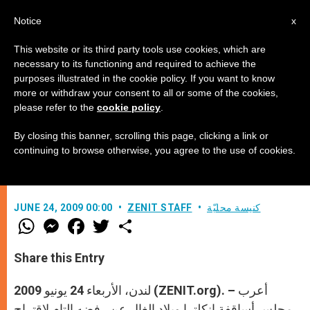
AR
Notice
x
This website or its third party tools use cookies, which are
necessary to its functioning and required to achieve the
purposes illustrated in the cookie policy. If you want to know
الأساقفة البريطانيون يرفضون
more or withdraw your consent to all or some of the cookies,
please refer to the
cookie policy
.
إعلانات الإجهاض
By closing this banner, scrolling this page, clicking a link or
continuing to browse otherwise, you agree to the use of cookies.
–
كنيسة محليّة
ZENIT STAFF
JUNE 24, 2009 00:00
W
M
F
T
S
h
e
a
w
h
a
s
c
i
a
t
s
e
t
r
Share this Entry
s
e
b
t
e
A
n
o
e
p
g
o
r
لندن، الأربعاء 24 يونيو 2009 (ZENIT.org). – أعرب
p
e
k
r
مجلس أساقفة انكلترا وبلاد الغال عن رفضه التام لاقتراح