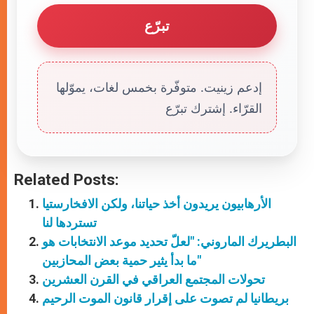
تبرّع
إدعم زينيت. متوفّرة بخمس لغات، يموّلها
القرّاء. إشترك تبرّع
Related Posts:
الأرهابيون يريدون أخذ حياتنا، ولكن الافخارستيا
تستردها لنا
البطريرك الماروني: "لعلّ تحديد موعد الانتخابات هو
ما بدأ يثير حمية بعض المحازبين"
تحولات المجتمع العراقي في القرن العشرين
بريطانيا لم تصوت على إقرار قانون الموت الرحيم