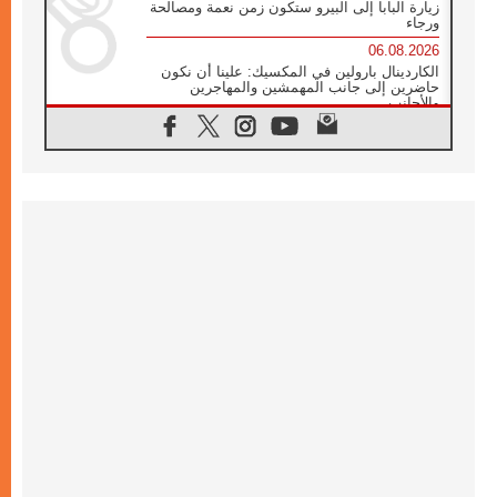
زيارة البابا إلى البيرو ستكون زمن نعمة ومصالحة
ورجاء
06.08.2026
الكاردينال بارولين في المكسيك: علينا أن نكون
حاضرين إلى جانب المهمشين والمهاجرين
والأجانب
06.08.2026
البابا لاوُن الرابع عشر للشباب في أسيزي:
"أوروبا والعالم يبحثان اليوم عن قديسين جُدد
فيكم"
06.08.2026
البابا في أسيزي يتحدث إلى الشباب المشاركين
في لقاء الشباب الفرنسيسكاني
06.08.2026
البابا لاوُن الرابع عشر يبرق معزيا بوفاة
الكاردينال جوليو دوارتي لانغا
05.08.2026
في مقابلته العامة مع المؤمنين البابا لاوُن الرابع
عشر يواصل الحديث عن الدستور في الليتورجيا
المقدسة مسلطا الضوء على صلاة الكنيسة
05.08.2026
البابا لاوُن الرابع عشر يزور في تشرين الثاني
٢٠٢٦ أوروغواي والأرجنتين وبيرو
05.08.2026