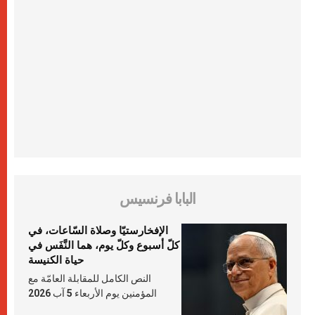
البابا فرنسيس
الإفخارستيّا وصلاة السّاعات، في
كلّ أسبوع وكلّ يوم، هما النَّفَس في
حياة الكنيسة
النص الكامل للمقابلة العامّة مع
المؤمنين يوم الأربعاء 5 آب 2026