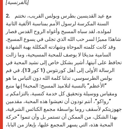
[بالفرنسية]
2. مع عيد القديسين بطرس وبولس القريب، نختتم
السنة المكرسة لرسول الأمم بمناسبة الألفية الثانية
لمولده. لقد سباه المسيح وأغواه الروح القدس فصار
شاهدًا مميزًا لسر حب الله الذي تجلى في يسوع المسيح.
وقد كانت كلمته الموحاة وشهادته المكللة بهبة الشهادة
السامية مديحًا لا يوصف للمحبة المسيحية، وما زالت
تحافظ على آنيتها. أشير بشكل خاص إلى نشيد المحبة في
الرسالة الأولى إلى أهل كورنثوس (1 كور 13). في فم
بولس الطرسوسي، تدلنا كلمة الله دون التباس ما هو
“الأعظم” بالنسبة لتلاميذ المسيح: المحبة! إنها منبع
ومقياس ووسيلة وتحقيق كل خدمة كنسية. بالتزامكم بـ
“رواكو”، أنتم تودون أن تعيشوا هذه المحبة، مقدمين
جهوزيتكم لأسقف روما بواسطة مجمع الكنائس الشرقية.
بهذا الشكل، من الممكن أن تستمر بل وأن تنموا “حركة
المحبة هذه، التي يسهر المجمع عليها، بإيعاز من البابا،