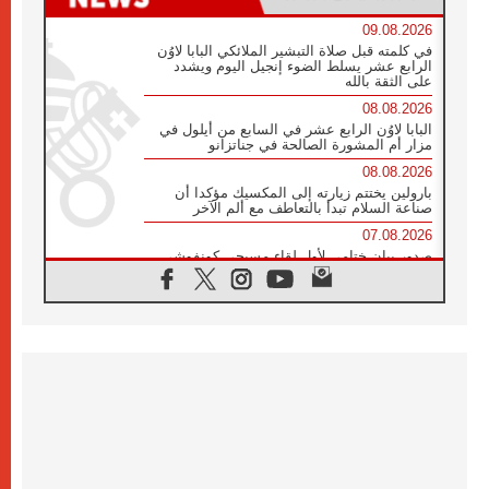
09.08.2026
في كلمته قبل صلاة التبشير الملائكي البابا لاوُن
الرابع عشر يسلط الضوء إنجيل اليوم ويشدد
على الثقة بالله
08.08.2026
البابا لاوُن الرابع عشر في السابع من أيلول في
مزار أم المشورة الصالحة في جناتزانو
08.08.2026
بارولين يختتم زيارته إلى المكسيك مؤكدا أن
صناعة السلام تبدأ بالتعاطف مع ألم الآخر
07.08.2026
صدور بيان ختامي لأول لقاء مسيحي كونفوشي
بمشاركة الدائرة الفاتيكانية للحوار بين الأديان
07.08.2026
الكاردينال ستورلا: زيارة البابا لاوُن الرابع عشر
ستكون بشرى سارة للأوروغواي بأكملها
07.08.2026
الفاتيكان يعلن برنامج الزيارة الرسولية للبابا لاوُن
الرابع عشر إلى فرنسا
07.08.2026
في الذكرى الـ ٨١ لحادثة هيروشيما الكنيسة في
اليابان تنظم ١٠ أيام للصلاة على نية السلام
07.08.2026