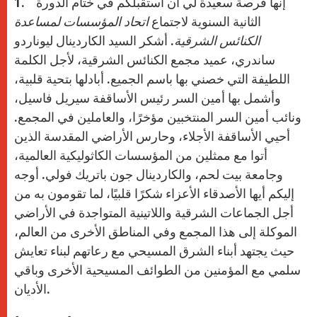
1. إنها فرصة سعيدة لي أن أستقبلكم في ختام الدورة
الثانية السنوية لاجتماع
اتحاد المؤسسات لمساعدة
الكنائس الشرقية
. أشكر السيد الكاردينال ليوناردو
ساندري، عميد مجمع الكنائس الشرقية، لأجل الكلمة
اللطيفة التي خصني بها باسم الجميع. أبادلها بتحية قلبية،
وأشمل بها أمين السر رئيس الأساقفة سيريل فاسيل،
ونائب أمين السر المنتخبين مؤخرًا، والعاملين في المجمع.
أحيي الأساقفة الأجلاء، وحارس الأراضي المقدسة الذين
أتوا مع ممثلين من المؤسسات الكاثوليكية العالمية،
وجامعة بيت لحم، والكاردينال جون باتريك فولي. أوجه
إليكم أيها الأصدقاء الأعزاء شكرًا قلبيًا، لما تقومون به من
أجل الجماعات الشرقية واللاتينية المتواجدة في الأراضي
الموكلة إلى هذا المجمع وفي المناطق الأخرى من العالم،
حيث يجتهد أبناء الشرق المسيحي مع رعاتهم لبناء تعايش
سلمي مع المؤمنين من الطوائف المسيحية الأخرى وباقي
الأديان.