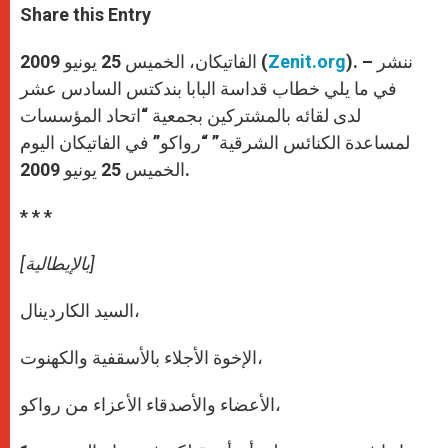
t
s
e
t
r
Share this Entry
s
e
b
t
e
A
n
o
e
p
g
o
r
). – ننشر
Zenit.org
الفاتيكان، الخميس 25 يونيو 2009 (
p
e
k
r
في ما يلي خطاب قداسة البابا بندكتس السادس عشر
لدى لقائه بالمشتركين بجمعية “اتحاد المؤسسات
لمساعدة الكنائس الشرقية” “رواكو” في الفاتيكان اليوم
الخميس 25 يونيو 2009.
* * *
[بالإيطالية]
السيد الكاردينال،
الإخوة الأجلاء بالأسقفية والكهنوت،
الأعضاء والأصدقاء الأعزاء من رواكو،