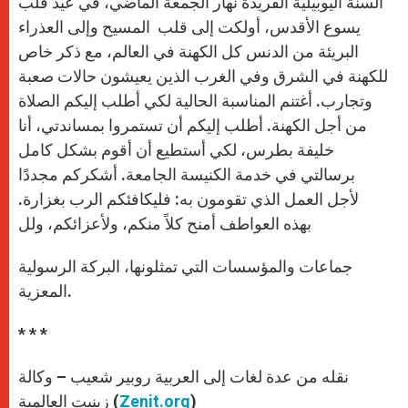
السنة اليوبيلية الفريدة نهار الجمعة الماضي، في عيد قلب
يسوع الأقدس، أولكت إلى قلب المسيح وإلى العذراء
البريئة من الدنس كل الكهنة في العالم، مع ذكر خاص
للكهنة في الشرق وفي الغرب الذين يعيشون حالات صعبة
وتجارب. أغتنم المناسبة الحالية لكي أطلب إليكم الصلاة
من أجل الكهنة. أطلب إليكم أن تستمروا بمساندتي، أنا
خليفة بطرس، لكي أستطيع أن أقوم بشكل كامل
برسالتي في خدمة الكنيسة الجامعة. أشكركم مجددًا
لأجل العمل الذي تقومون به: فليكافئكم الرب بغزارة.
بهذه العواطف أمنح كلاً منكم، ولأعزائكم، ولل
جماعات والمؤسسات التي تمثلونها، البركة الرسولية
المعزية.
* * *
نقله من عدة لغات إلى العربية روبير شعيب – وكالة
)
Zenit.org
زينيت العالمية (