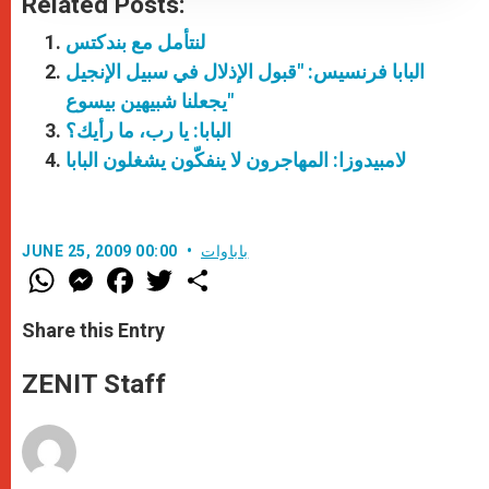
Related Posts:
لنتأمل مع بندكتس
البابا فرنسيس: "قبول الإذلال في سبيل الإنجيل
يجعلنا شبيهين بيسوع"
البابا: يا رب، ما رأيك؟
لامبيدوزا: المهاجرون لا ينفكّون يشغلون البابا
باباوات
JUNE 25, 2009 00:00
W
M
F
T
S
h
e
a
w
h
a
s
c
i
a
t
s
e
t
r
Share this Entry
s
e
b
t
e
A
n
o
e
p
g
o
r
ZENIT Staff
p
e
k
r