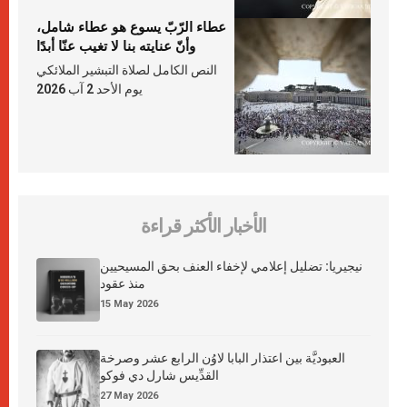
عطاء الرّبّ يسوع هو عطاء شامل،
وأنّ عنايته بنا لا تغيب عنّا أبدًا
النص الكامل لصلاة التبشير الملائكي
يوم الأحد 2 آب 2026
الأخبار الأكثر قراءة
نيجيريا: تضليل إعلامي لإخفاء العنف بحق المسيحيين
منذ عقود
15 May 2026
العبوديَّة بين اعتذار البابا لاوُن الرابع عشر وصرخة
القدِّيس شارل دي فوكو
27 May 2026