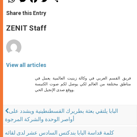
h
e
a
w
h
a
s
c
i
a
t
s
e
t
r
Share this Entry
s
e
b
t
e
A
n
o
e
p
g
o
r
ZENIT Staff
p
e
k
r
View all articles
فريق القسم العربي في وكالة زينيت العالمية يعمل في
مناطق مختلفة من العالم لكي يوصل لكم صوت الكنيسة
ووقع صدى الإنجيل الحي.
البابا يلتقي بعثة بطريرك القسطنطينية ويشدد على
أواصر الوحدة والشركة المرجوة
كلمة قداسة البابا بندكتس السادس عشر لدى لقائه