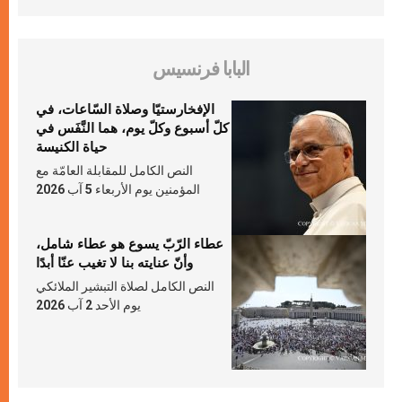
البابا فرنسيس
الإفخارستيّا وصلاة السّاعات، في
كلّ أسبوع وكلّ يوم، هما النَّفَس في
حياة الكنيسة
النص الكامل للمقابلة العامّة مع
المؤمنين يوم الأربعاء 5 آب 2026
عطاء الرّبّ يسوع هو عطاء شامل،
وأنّ عنايته بنا لا تغيب عنّا أبدًا
النص الكامل لصلاة التبشير الملائكي
يوم الأحد 2 آب 2026