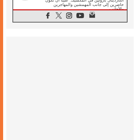
الكاردينال بارولين في المكسيك: علينا أن نكون
حاضرين إلى جانب المهمشين والمهاجرين
والأجانب
06.08.2026
البابا لاوُن الرابع عشر للشباب في أسيزي:
"أوروبا والعالم يبحثان اليوم عن قديسين جُدد
فيكم"
06.08.2026
البابا في أسيزي يتحدث إلى الشباب المشاركين
في لقاء الشباب الفرنسيسكاني
06.08.2026
البابا لاوُن الرابع عشر يبرق معزيا بوفاة
الكاردينال جوليو دوارتي لانغا
05.08.2026
في مقابلته العامة مع المؤمنين البابا لاوُن الرابع
عشر يواصل الحديث عن الدستور في الليتورجيا
المقدسة مسلطا الضوء على صلاة الكنيسة
05.08.2026
البابا لاوُن الرابع عشر يزور في تشرين الثاني
٢٠٢٦ أوروغواي والأرجنتين وبيرو
05.08.2026
خمسون عاما على استشهاد الأسقف الأرجنتيني
الطوباوي إنريكي أنجيليلي