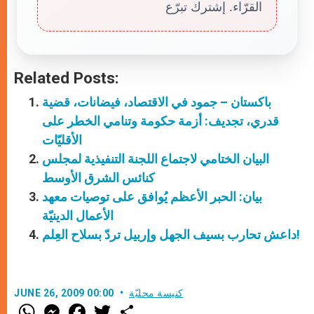
القرّاء. إشترك تبرّع
Related Posts:
باكستان – جمود في الاقتصاد، فيضانات، قضية
قدري، تجديف: أزمة حكومة وتنامي الخطر على
الأقليّات
البيان الختامي لاجتماع اللجنة التنفيذية لمجلس
كنائس الشرق الأوسط
بيان: الحبر الأعظم يُوافق على توصيات معهد
الأعمال الدينيّة
داعش تحارب بسيف الجهل وإربيل تردّ بسلاح العِلم!
كنيسة محليّة
JUNE 26, 2009 00:00
W
M
F
T
S