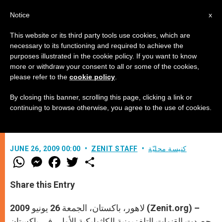
AR
Notice
x
This website or its third party tools use cookies, which are
necessary to its functioning and required to achieve the
purposes illustrated in the cookie policy. If you want to know
أولى القنوات التلفزيونية الكاثوليكية
more or withdraw your consent to all or some of the cookies,
please refer to the
cookie policy
.
في باكستان
By closing this banner, scrolling this page, clicking a link or
continuing to browse otherwise, you agree to the use of cookies.
عبر الكابل والإنترنت
كنيسة محليّة
ZENIT STAFF
JUNE 26, 2009 00:00
W
M
F
T
S
h
e
a
w
h
a
s
c
i
a
t
s
e
t
r
Share this Entry
s
e
b
t
e
A
n
o
e
p
g
o
r
لاهور، باكستان، الجمعة 26 يونيو 2009 (Zenit.org) –
p
e
k
r
حصدت القنوات التلفزيونية الكاثوليكية الأولى في باكستان