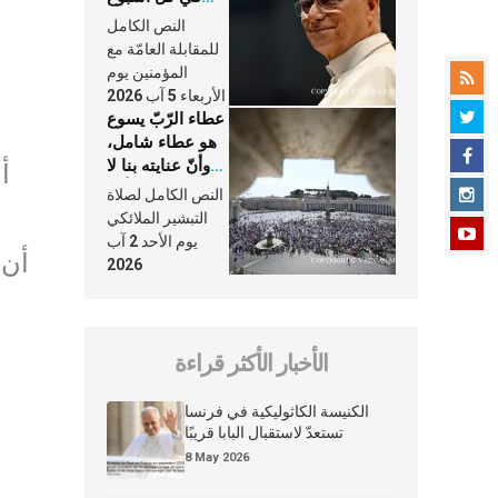
وكلّ يوم، هما
النص الكامل
النَّفَس في حياة
للمقابلة العامّة مع
الكنيسة
المؤمنين يوم
الأربعاء 5 آب 2026
عطاء الرّبّ يسوع
هو عطاء شامل،
وأنّ عنايته بنا لا
تغيب عنّا أبدًا
النص الكامل لصلاة
التبشير الملائكي
يوم الأحد 2 آب
2026
الأخبار الأكثر قراءة
الكنيسة الكاثوليكية في فرنسا
تستعدّ لاستقبال البابا قريبًا
8 May 2026