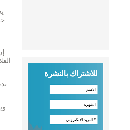
يع
حي
إن
العل
للاشتراك بالنشرة
تدي
وي