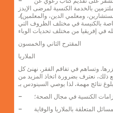
– عمل مؤتمر المجالس الأسقفية في إفريقيا ومدغشقر على تقديم كتاب رعوي عن
لتزمين بالخدمة الكنسية لمرضى الإيدز
مستشارين، ومعلمي الدين، والمعلمين)،
الخاصة بالكنيسة في مختلف الظروف التي
المقترح الثاني والخمسون
الملاريا
جزرها. وتساهم في تفاقم الفقر. نهنئ كل
ع ذلك، نعترف بضرورة اتخاذ المزيد من
لالتزامات الكنسية في مجال الصحة؛
– المباشرة بمبادرات منظمة لإعلام الشعوب عن المسائل المتعلقة بالملاريا والوقاية