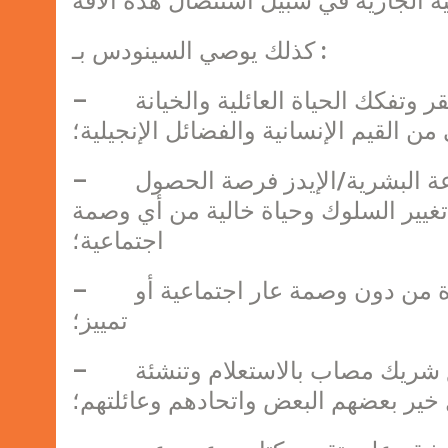
كذلك يوصي السينودس بـ :
– تجنب كل ما يسهم في انتشار المرض مثل الفقر وتفكك الحياة العائلية والخيانة
 القيم الإنسانية والفضائل الإنجيلية؛
– خدمة رعوية تقدم للمصابين بفيروس نقص المناعة البشرية/الإيدز فرصة الحصول
تغيير السلوك وحياة خالية من أي وصمة
اجتماعية؛
– خدمة رعوية تقدم للأيتام والأرامل رجاءً في الحياة من دون وصمة عار اجتماعية أو
تمييز؛
– دعم رعوي يساعد الأزواج الذين يعيشون مع شريك مصاب بالاستعلام وتنشئة
خير بعضهم البعض واتحادهم وعائلتهم؛