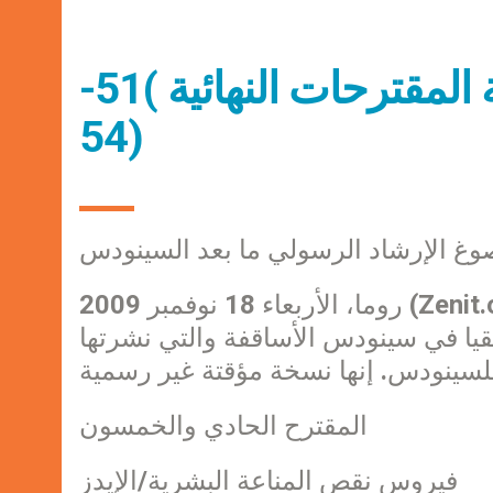
السينودس الخاص بإفريقيا: قائمة المقترحات النهائية )51-
54)
 الإرشاد الرسولي ما بعد السينودس
روما، الأربعاء 18 نوفمبر 2009 (Zenit.org) – ننشر في ما يلي الأعداد 51 الى 54 من قائمة
يقيا في سينودس الأساقفة والتي نشرتها
المقترح الحادي والخمسون
فيروس نقص المناعة البشرية/الإيدز