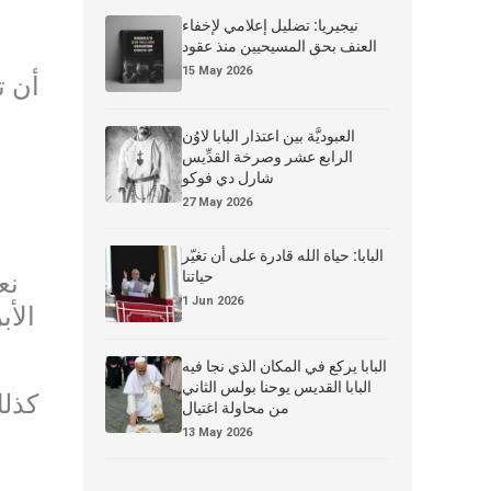
نيجيريا: تضليل إعلامي لإخفاء
العنف بحق المسيحيين منذ عقود
15 May 2026
العبوديَّة بين اعتذار البابا لاوُن
الرابع عشر وصرخة القدِّيس
شارل دي فوكو
27 May 2026
البابا: حياة الله قادرة على أن تغيّر
حياتنا
نع
1 Jun 2026
الأب
البابا يركع في المكان الذي نجا فيه
البابا القديس يوحنا بولس الثاني
كذلك
من محاولة اغتيال
13 May 2026