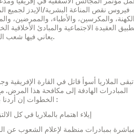
فيروس نقص المناعة البشرية/الإيدز لجميع الم
لكهنة، والمكرسين، والأطباء، والممرضين، وال
طبيق العقيدة الاجتماعية والمبادئ الأخلاقية 
يعاني فيها شعب الله في إفريقيا من مختلف تحديات الوباء.
تبقى الملاريا أسوأ قاتل في القارة الإفريقية و
المبادرات الهادفة إلى مكافحة هذا المرض. م
الخطوات إن أردنا بلوغ نتائج مهمة. لذا يوصي السينودس بـ :
– إيلاء اهتمام بالملاريا في كل ا