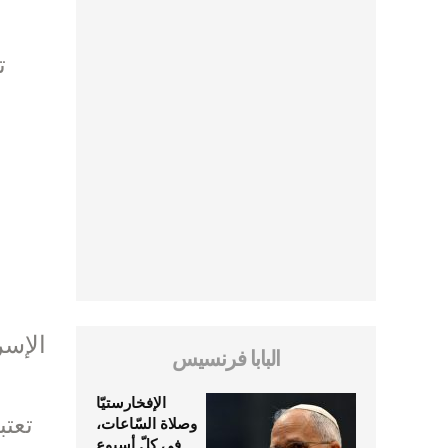
–
الإسر
البابا فرنسيس
الإفخارستيّا
تعتب
وصلاة السّاعات،
في كلّ أسبوع