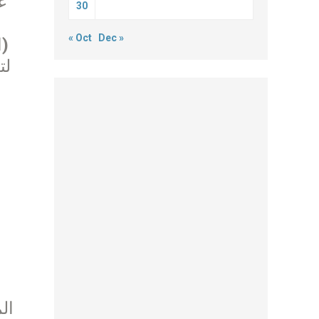
30
« Oct
Dec »
(ا
لت