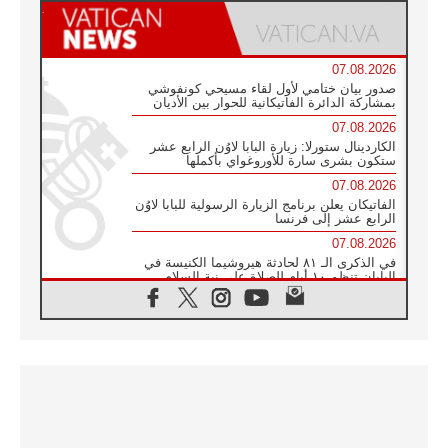
07.08.2026
صدور بيان ختامي لأول لقاء مسيحي كونفوشي
بمشاركة الدائرة الفاتيكانية للحوار بين الأديان
07.08.2026
الكاردينال ستورلا: زيارة البابا لاوُن الرابع عشر
ستكون بشرى سارة للأوروغواي بأكملها
07.08.2026
الفاتيكان يعلن برنامج الزيارة الرسولية للبابا لاوُن
الرابع عشر إلى فرنسا
07.08.2026
في الذكرى الـ ٨١ لحادثة هيروشيما الكنيسة في
اليابان تنظم ١٠ أيام للصلاة على نية السلام
07.08.2026
الكنيسة في الأوروغواي: زيارة البابا ستعزز
الإيمان والرجاء
06.08.2026
الاجتماع الشهري للمطارنة الموارنة
06.08.2026
الكاردينال روسي: زيارة البابا لاوُن إلى الأرجنتين
هي تكريم للبابا فرنسيس