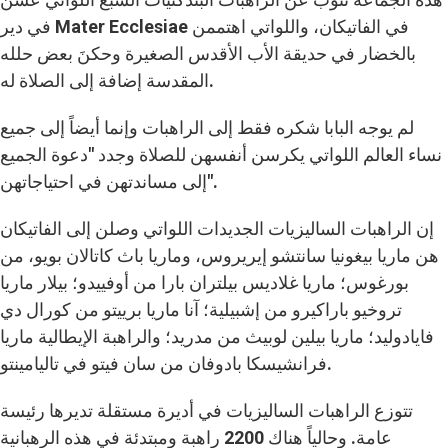
في دير Mater Ecclesiae في الفاتيكان، واللواتي اهتممن
بالخضار في حديقة الأب الأقدس الصغيرة وحكنَ بعض حلله
المقدسة إضافة إلى الصلاة له.
لم يوجه البابا شكره فقط إلى الراهبات وإنما أيضاً إلى جميع
نساء العالم اللواتي يكرسن أنفسهن للصلاة وجدد "دعوة الجميع
إلى مساندتهن في احتياجاتهن".
إن الراهبات الساليزيات الجديدات اللواتي وصلن إلى الفاتيكان
هن ماريا بيغونيا سانتشو إيريروس، وماريا باث كاتالان بويو، من
بورغوس؛ ماريا غلاديس بيلتران بارا من أوفييدو؛ بيلار ماريا
تروخيو باراكيرو من إشبيلية؛ آنا ماريا برييتو من كورال دي
فايادوليد؛ ماريا بيلين لوبيث من مدريد؛ والراهبة الإيطالية ماريا
فرانشيسكا بادوفان من سان فيتو في تاليامينتو.
تتوزع الراهبات الساليزيات في أديرة مستقلة تديرها رئيسة
عامة. وحالياً هناك 2200 راهبة ومبتدئة في هذه الرهبانية