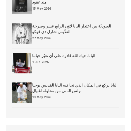
منذ عقود
15 May 2026
العبوديَّة بين اعتذار البابا لاوُن الرابع عشر وصرخة
القدِّيس شارل دي فوكو
27 May 2026
البابا: حياة الله قادرة على أن تغيّر حياتنا
1 Jun 2026
البابا يركع في المكان الذي نجا فيه البابا القديس يوحنا
بولس الثاني من محاولة اغتيال
13 May 2026