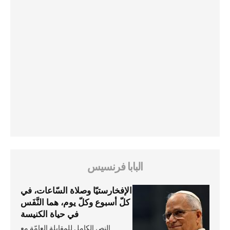
البابا فرنسيس
الإفخارستيّا وصلاة السّاعات، في
كلّ أسبوع وكلّ يوم، هما النَّفَس
في حياة الكنيسة
النص الكامل للمقابلة العامّة مع