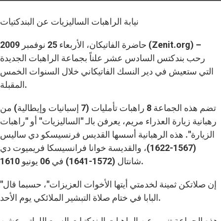
نيابة الراهبات الساليزيات عن البندكتيات
حاضرة الفاتيكان، الأربعاء 25 نوفمبر 2009 (Zenit.org) –
رحب بندكتس السادس عشر علناً بجماعة الراهبات الجديدة
التي ستعيش في دير النسك الفاتيكاني خلال السنوات الخمس
المقبلة.
تضم هذه الجماعة 8 راهبات تأمليات (7 إسبانيات وإيطالية) من
رهبانية زيارة العذراء مريم، يعرفن بالـ "الساليزيات" أو "راهبات
الزيارة". هذه الرهبانية أسسها القديس فرنسيسكو دي ساليس
(1567-1622)، والقديسة خوانا فرانسيسكا فريميوت دي
شانتال (1572-1641) في 06 يونيو 1610.
"إن صلاتكن ثمينة لخدمتي أيتها الأخوات العزيزات"، حسبما قال
البابا في ختام صلاة التبشير الملائكي يوم الأحد.
هذه الجماعة تنوب عن الراهبات البندكتيات السبع اللواتي عشن