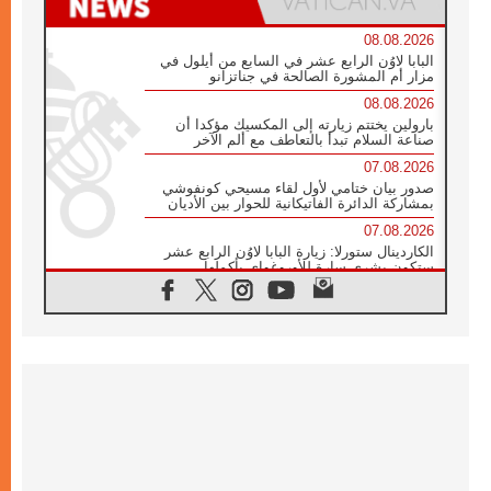
08.08.2026
البابا لاوُن الرابع عشر في السابع من أيلول في
مزار أم المشورة الصالحة في جناتزانو
08.08.2026
بارولين يختتم زيارته إلى المكسيك مؤكدا أن
صناعة السلام تبدأ بالتعاطف مع ألم الآخر
07.08.2026
صدور بيان ختامي لأول لقاء مسيحي كونفوشي
بمشاركة الدائرة الفاتيكانية للحوار بين الأديان
07.08.2026
الكاردينال ستورلا: زيارة البابا لاوُن الرابع عشر
ستكون بشرى سارة للأوروغواي بأكملها
07.08.2026
الفاتيكان يعلن برنامج الزيارة الرسولية للبابا لاوُن
الرابع عشر إلى فرنسا
07.08.2026
في الذكرى الـ ٨١ لحادثة هيروشيما الكنيسة في
اليابان تنظم ١٠ أيام للصلاة على نية السلام
07.08.2026
الكنيسة في الأوروغواي: زيارة البابا ستعزز
الإيمان والرجاء
06.08.2026