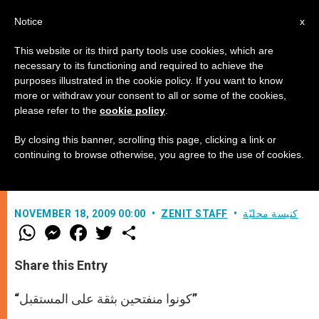
AR
Notice
x
This website or its third party tools use cookies, which are
necessary to its functioning and required to achieve the
purposes illustrated in the cookie policy. If you want to know
رسالة الفاتيكان إلى الكهنة في الصين
more or withdraw your consent to all or some of the cookies,
please refer to the
cookie policy
.
(2)
By closing this banner, scrolling this page, clicking a link or
continuing to browse otherwise, you agree to the use of cookies.
–
كنيسة محليّة
ZENIT STAFF
NOVEMBER 18, 2009 00:00
W
M
F
T
S
h
e
a
w
h
a
s
c
i
a
t
s
e
t
r
Share this Entry
s
e
b
t
e
A
n
o
e
p
g
o
r
“كونوا منفتحين بثقة على المستقبل”
p
e
k
r