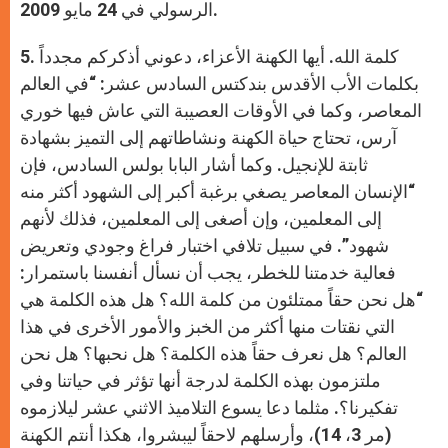
الرسولي في 24 مايو 2009.
5. كلمة الله. أيها الكهنة الأعزاء، دعوني أذكركم مجدداً
بكلمات الأب الأقدس بندكتس السادس عشر: “في العالم
المعاصر، وكما في الأوقات العصيبة التي عاش فيها خوري
آرس، تحتاج حياة الكهنة ونشاطاتهم إلى التميز بشهادة
ثابتة للإنجيل. وكما أشار البابا بولس السادس، فإن
“الإنسان المعاصر يصغي برغبة أكبر إلى الشهود أكثر منه
إلى المعلمين، وإن أصغى إلى المعلمين، فذلك لأنهم
شهود”. في سبيل تلافي اختبار فراغ وجودي وتعريض
فعالية خدمتنا للخطر، يجب أن نسأل أنفسنا باستمرار:
“هل نحن حقاً ممتلئون من كلمة الله؟ هل هذه الكلمة هي
التي نقتات منها أكثر من الخبز والأمور الأخرى في هذا
العالم؟ هل نعرف حقاً هذه الكلمة؟ هل نحبها؟ هل نحن
ملتزمون بهذه الكلمة لدرجة أنها تؤثر في حياتنا وفي
تفكيرنا؟. مثلما دعا يسوع التلاميذ الاثني عشر ليلازموه
(مر 3، 14)، وأرسلهم لاحقاً ليبشروا، هكذا أنتم الكهنة