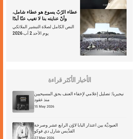
عطاء الرّبّ يسوع هو عطاء شامل،
وأنّ عنايته بنا لا تغيب عنّا أبدًا
النص الكامل لصلاة التبشير الملائكي
يوم الأحد 2 آب 2026
الأخبار الأكثر قراءة
نيجيريا: تضليل إعلامي لإخفاء العنف بحق المسيحيين
منذ عقود
15 May 2026
العبوديَّة بين اعتذار البابا لاوُن الرابع عشر وصرخة
القدِّيس شارل دي فوكو
27 May 2026