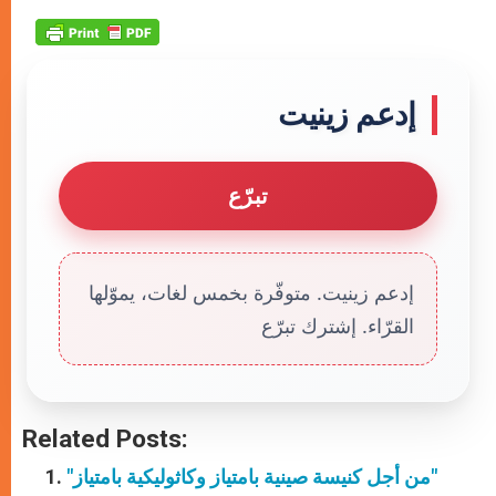
إدعم زينيت
تبرّع
إدعم زينيت. متوفّرة بخمس لغات، يموّلها
القرّاء. إشترك تبرّع
Related Posts:
"من أجل كنيسة صينية بامتياز وكاثوليكية بامتياز"