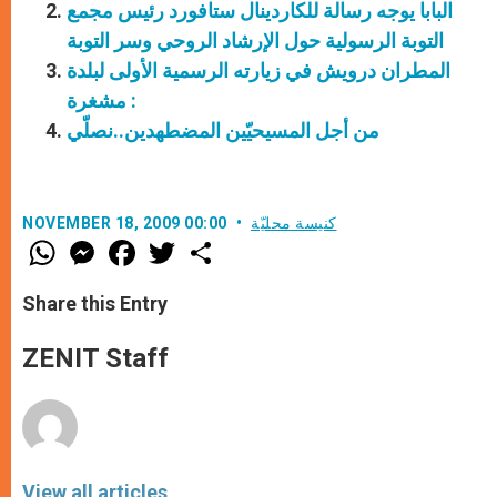
البابا يوجه رسالة للكاردينال ستافورد رئيس مجمع
التوبة الرسولية حول الإرشاد الروحي وسر التوبة
المطران درويش في زيارته الرسمية الأولى لبلدة
مشغرة :
من أجل المسيحيّين المضطهدين..نصلّي
كنيسة محليّة
NOVEMBER 18, 2009 00:00
W
M
F
T
S
h
e
a
w
h
a
s
c
i
a
t
s
e
t
r
Share this Entry
s
e
b
t
e
A
n
o
e
p
g
o
r
ZENIT Staff
p
e
k
r
View all articles