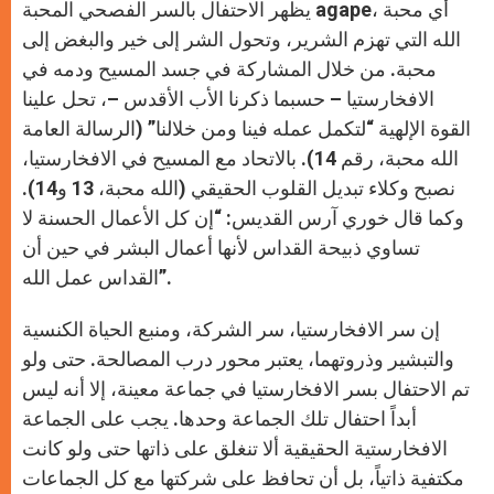
يظهر الاحتفال بالسر الفصحي المحبة agape، أي محبة
الله التي تهزم الشرير، وتحول الشر إلى خير والبغض إلى
محبة. من خلال المشاركة في جسد المسيح ودمه في
الافخارستيا – حسبما ذكرنا الأب الأقدس –، تحل علينا
القوة الإلهية “لتكمل عمله فينا ومن خلالنا” (الرسالة العامة
الله محبة، رقم 14). بالاتحاد مع المسيح في الافخارستيا،
نصبح وكلاء تبديل القلوب الحقيقي (الله محبة، 13 و14).
وكما قال خوري آرس القديس: “إن كل الأعمال الحسنة لا
تساوي ذبيحة القداس لأنها أعمال البشر في حين أن
القداس عمل الله”.
إن سر الافخارستيا، سر الشركة، ومنبع الحياة الكنسية
والتبشير وذروتهما، يعتبر محور درب المصالحة. حتى ولو
تم الاحتفال بسر الافخارستيا في جماعة معينة، إلا أنه ليس
أبداً احتفال تلك الجماعة وحدها. يجب على الجماعة
الافخارستية الحقيقية ألا تنغلق على ذاتها حتى ولو كانت
مكتفية ذاتياً، بل أن تحافظ على شركتها مع كل الجماعات