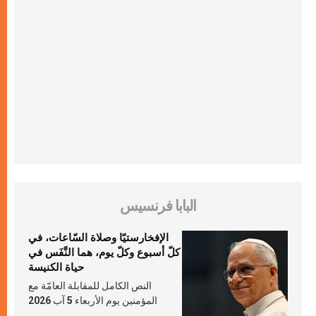
البابا فرنسيس
الإفخارستيّا وصلاة السّاعات، في
كلّ أسبوع وكلّ يوم، هما النَّفَس في
حياة الكنيسة
النص الكامل للمقابلة العامّة مع
المؤمنين يوم الأربعاء 5 آب 2026