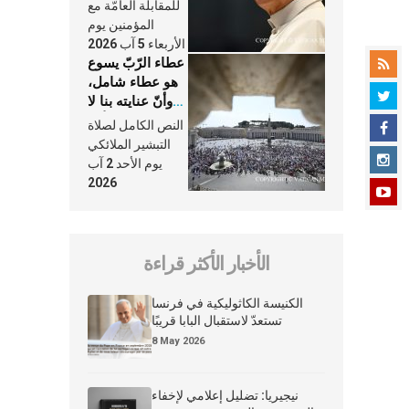
النَّفَس في حياة
للمقابلة العامّة مع
الكنيسة
المؤمنين يوم
الأربعاء 5 آب 2026
عطاء الرّبّ يسوع
هو عطاء شامل،
وأنّ عنايته بنا لا
تغيب عنّا أبدًا
النص الكامل لصلاة
التبشير الملائكي
يوم الأحد 2 آب
2026
الأخبار الأكثر قراءة
الكنيسة الكاثوليكية في فرنسا
تستعدّ لاستقبال البابا قريبًا
8 May 2026
نيجيريا: تضليل إعلامي لإخفاء