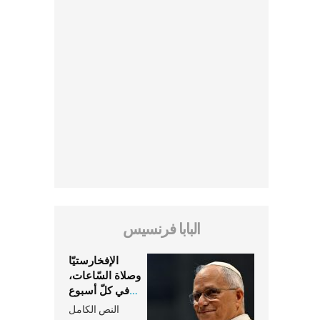
البابا فرنسيس
الإفخارستيّا
وصلاة السّاعات،
في كلّ أسبوع
وكلّ يوم، هما
النص الكامل