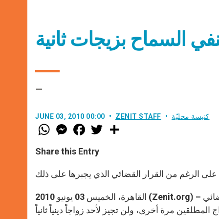
نفي السماح بزيجات ثانية
–
كنيسة محليّة
ZENIT STAFF
JUNE 03, 2010 00:00
W
M
F
T
S
h
e
a
w
h
a
s
c
i
a
t
s
e
t
r
Share this Entry
s
e
b
t
e
A
n
o
e
p
g
o
r
على الرغم من القرار القضائي الذي يجبرها على ذلك
p
e
k
r
القاهرة، الخميس 03 يونيو 2010 (Zenit.org) – سوف تباشر الكنيسة الأرثوذكسية بإجراءات قانونية لإبطال القرار القضائي