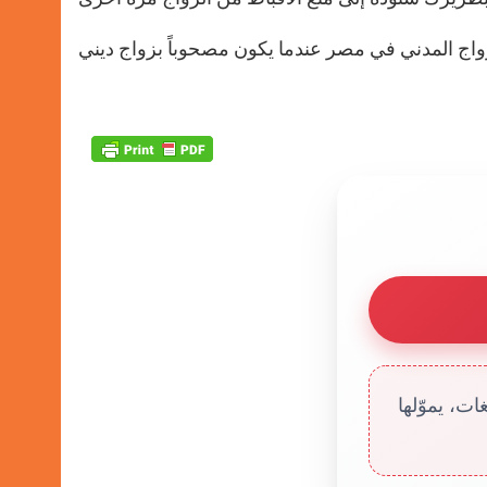
ت، يموّلها