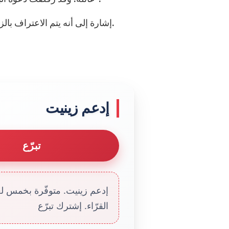
إشارة إلى أنه يتم الاعتراف بالزواج المدني في مصر عندما يكون مصحوباً بزواج ديني.
إدعم زينيت
تبرّع
إدعم زينيت. متوفّرة بخمس لغا
القرّاء. إشترك تبرّع