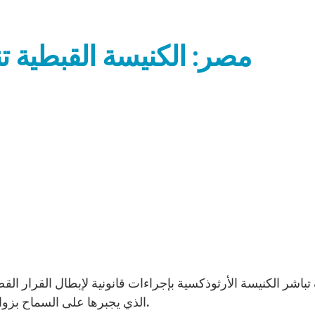
مصر: الكنيسة القبطية ت
الذي يجبرها على السماح بزواج المطلقين مرة أخرى، ولن تجيز لأحد زواجاً دينياً ثانياً.