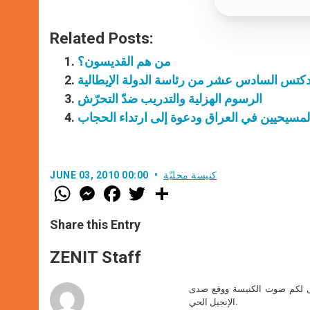
Related Posts:
من هم القديسون؟
لبندكتس السادس عشر من رئاسة الدولة الإيطالية
الرسوم الهزلية والتدريب ضدّ التحرّش
كنيسة محليّة
JUNE 03, 2010 00:00
W
M
F
T
S
h
e
a
w
h
a
s
c
i
a
t
s
e
t
r
Share this Entry
s
e
b
t
e
A
n
o
e
p
g
o
r
ZENIT Staff
p
e
k
r
صل لكم صوت الكنيسة ووقع صدى
الإنجيل الحي.