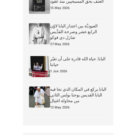
العنف بحق المسيحيين منذ عقود
15 May 2026
العبوديَّة بين اعتذار البابا لاوُن
الرابع عشر وصرخة القدِّيس
شارل دي فوكو
27 May 2026
البابا: حياة الله قادرة على أن تغيّر
حياتنا
1 Jun 2026
البابا يركع في المكان الذي نجا فيه
البابا القديس يوحنا بولس الثاني
من محاولة اغتيال
13 May 2026