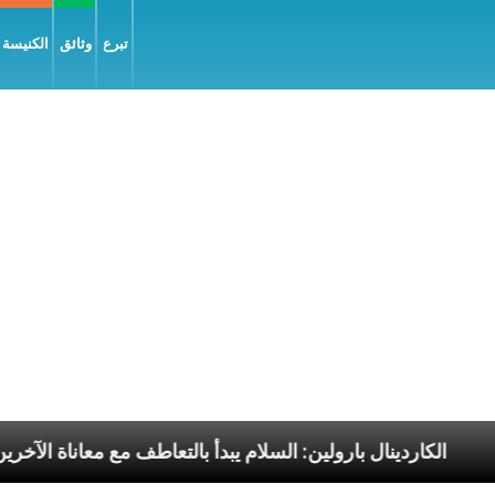
تبرع
وثائق
الكنيسة و
لرسوليّة
الكاردينال بارولين: السلام يبدأ بالتعاطف مع مع