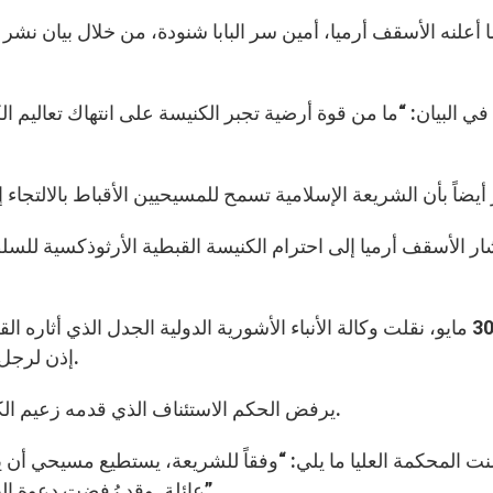
ا أعلنه الأسقف أرميا، أمين سر البابا شنودة، من خلال بيان نشر ر
في البيان: “ما من قوة أرضية تجبر الكنيسة على انتهاك تعاليم 
ار الأسقف أرميا إلى احترام الكنيسة القبطية الأرثوذكسية للسلط
في 30 مايو، نقلت وكالة الأنباء الأشورية الدولية الجدل الذي أثاره
إذن لرجل قبطي مطلق هو هاني وصفي نجيب ليتزوج مرة ثانية.
يرفض الحكم الاستئناف الذي قدمه زعيم الكنيسة القبطية، ويعيد التأكيد على قرار محكمة ابتدائية.
نت المحكمة العليا ما يلي: “وفقاً للشريعة، يستطيع مسيحي أن
عائلة. وقد رُفضت دعوة البطريرك شنودة إلى منع الأقباط من الزواج مرة أخرى”.