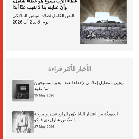
عطاء الرّبّ يسوع هو عطاء شامل،
وأنّ عنايته بنا لا تغيب عنّا أبدًا
النص الكامل لصلاة التبشير الملائكي
يوم الأحد 2 آب 2026
الأخبار الأكثر قراءة
نيجيريا: تضليل إعلامي لإخفاء العنف بحق المسيحيين
منذ عقود
15 May 2026
العبوديَّة بين اعتذار البابا لاوُن الرابع عشر وصرخة
القدِّيس شارل دي فوكو
27 May 2026