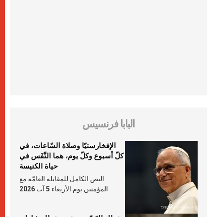
البابا فرنسيس
الإفخارستيّا وصلاة السّاعات، في
كلّ أسبوع وكلّ يوم، هما النَّفَس في
حياة الكنيسة
النص الكامل للمقابلة العامّة مع
المؤمنين يوم الأربعاء 5 آب 2026