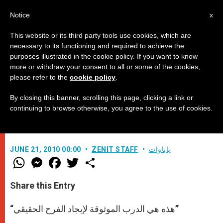
AR
Notice
x
This website or its third party tools use cookies, which are
necessary to its functioning and required to achieve the
purposes illustrated in the cookie policy. If you want to know
عظة البابا بمناسبة سيامات روما
more or withdraw your consent to all or some of the cookies,
please refer to the
cookie policy
.
الأبرشية
By closing this banner, scrolling this page, clicking a link or
continuing to browse otherwise, you agree to the use of cookies.
–
باباوات
ZENIT STAFF
JUNE 21, 2010 00:00
W
M
F
T
S
h
e
a
w
h
a
s
c
i
a
t
s
e
t
r
Share this Entry
s
e
b
t
e
A
n
o
e
p
g
o
r
“هذه هي الدرب الموثوقة لإيجاد الفرح الحقيقي”
p
e
k
r