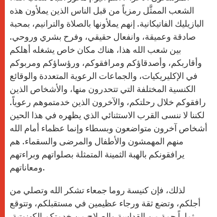
الشعب الممثَّل رمزياً من قبل الناس الذين يملأون هذه
البازيليك الفاتيكانية. إنهم يملأونها بالصلاة والترانيم، بمحبة
صادقة وعميقة، وانفعال حقيقي، وفرح بشري وروحي.
بين شعب الله هذا، هناك مكان خاص يشغله أهلكم
وأقاربكم، وأصدقاؤكم ومرافقوكم، ورؤساؤكم ومربوكم
في الإكليريكيات، والجماعات الرعوية المتعددة والوقائع
الكنسية المختلفة التي تتحدرون منها، والأشخاص الذين
رافقوكم خلال رحلتكم، والآخرون الذين خدمتموهم رعوياً.
لكننا لا ننسى القرب الاستثنائي الذي يظهره في هذا الحين
أشخاص آخرون متواضعون وبسطاء وإنما عظماء أمام الله
منهم المهمشون والأطفال والمرضى والسقماء. هم
يرافقونكم بالهبة الثمينة المتمثلة بصلواتهم وبراءتهم
ومعاناتهم.
لذلك، فإن كنيسة روما جمعاء تشكر الله وتصلي من
أجلكم، وتضع ثقة ورجاء عظيمين في مستقبلكم، وتتوقع
ثماراً جمة من القداسة والصلاح من خدمتكم الكهنوتية.