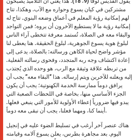
يقول القديس لوقا (9، 18). هذا يعني أن التلاميذ يصبحون
مشتركين في كيان يسوع وحواره مع الآب. وهكذا، تتاح
لهم إمكانية رؤية المعلم في أعماق وضعه البنوي. تتاح له
إمكانية رؤية ما لا يستطيع الآخرون أن يروه؛ فمن التواجد
والبقاء معه في الصلاة، تُستمد معرفة تتخطى آراء الناس
لبلوغ هوية يسوع الجوهرية، لبلوغ الحقيقة. هنا يعطى لنا
مؤشر واضح لحياة الكاهن ورسالته: بالصلاة، يدعى إلى
إعادة اكتشاف وجه ربه المتجدد، وفحوى رسالته الفعلية.
من تربطه علاقة وثيقة مع الرب، هو وحده الذي يُجتذب
إليه ويعلنه للآخرين ويتم إرساله. هذا “البقاء معه” يجب أن
يرافق دوماً ممارسة الخدمة الكهنوتية؛ يجب أن يكون
الجزء الأساسي منها، بخاصة في اللحظات الصعبة التي
يبدو فيها ضرورياً إعطاء الأولوية للأمور التي ينبغي فعلها.
أينما كنا، ومهما فعلنا، يجب أن نبقى معه دوماً.
هناك عنصر آخر أرغب في تسليط الضوء عليه في إنجيل
اليوم. بعد مجاهرة بطرس، يعلن يسوع آلامه وقيامته