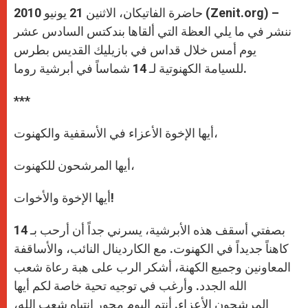
حاضرة الفاتيكان، الاثنين 21 يونيو 2010 (Zenit.org) –
ننشر في ما يلي العظة التي ألقاها بندكتس السادس عشر
يوم أمس خلال قداس في بازيليك القديس بطرس
للسيامة الكهنوتية لـ 14 شماساً في أبرشية روما.
***
أيها الإخوة الأعزاء في الأسقفية والكهنوت،
أيها المرشحون للكهنوت،
أيها الإخوة والأخوات!
بصفتي أسقف هذه الأبرشية، يسرني جداً أن أرحب بـ 14
كاهناً جديداً في الكهنوت. مع الكاردينال النائب، والأساقفة
المعاونين وجميع الكهنة، أشكر الرب على هبة رعاة شعب
الله الجدد. وأرغب في توجيه تحية خاصة لكم أيها
المرشحون الأعزاء. أنتم اليوم محور انتباه شعب الله،