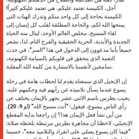
أجل، الكنيسة تعتمد عليكم. هي تعتمد عليكم كثيراً!
الكنيسة بحاجة إلى كل واحد منكم وتدرك الهبات التي
يمنحها الله لكم، والحاجة المطلقة لقلب كل إنسان إلى
لقاء المسيح، مخلص العالم الأوحد، لينال منه الحياة
الجديدة والأبدية، الحرية الحقيقية والفرح التام. لذا، نشعر
جميعاً بأننا مدعوون إلى الدخول في هذا “السر”، في حدث
النعمة الذي يتحقق في قلوبكم بالسيامة الكهنوتية،
سامحين لأنفسنا بالاستنارة من كلمة الله المعلنة.
إن الإنجيل الذي سمعناه يقدم لنا لحظات هامة في رحلة
يسوع عندما يسأل تلاميذه عن رأيهم فيه وحكمهم عليه.
يجيب بطرس باسم الاثني عشر بجهر بالإيمان يختلف عن
رأي الناس بيسوع، فيقول: “أنت مسيح الله” (لو 9، 20).
من أين نشأ فعل الإيمان هذا؟ إن راجعنا بداية المقطع
الإنجيلي، لاحظنا أن مجاهرة بطرس مرتبطة بلحظة صلاة:
“فيما كان يسوع يصلي على انفراد والتلاميذ معه”، حسبما