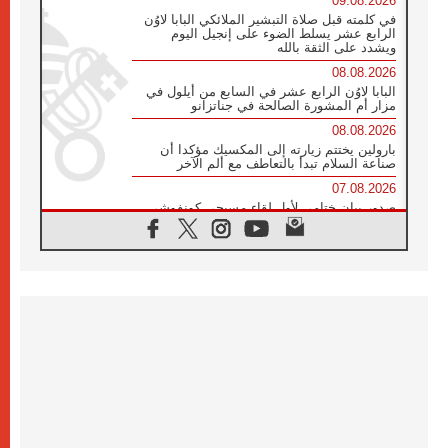
09.08.2026
في كلمته قبل صلاة التبشير الملائكي البابا لاوُن
الرابع عشر يسلط الضوء على إنجيل اليوم
ويشدد على الثقة بالله
08.08.2026
البابا لاوُن الرابع عشر في السابع من أيلول في
مزار أم المشورة الصالحة في جناتزانو
08.08.2026
بارولين يختتم زيارته إلى المكسيك مؤكدا أن
صناعة السلام تبدأ بالتعاطف مع ألم الآخر
07.08.2026
صدور بيان ختامي لأول لقاء مسيحي كونفوشي
بمشاركة الدائرة الفاتيكانية للحوار بين الأديان
07.08.2026
الكاردينال ستورلا: زيارة البابا لاوُن الرابع عشر
ستكون بشرى سارة للأوروغواي بأكملها
07.08.2026
الفاتيكان يعلن برنامج الزيارة الرسولية للبابا لاوُن
الرابع عشر إلى فرنسا
07.08.2026
في الذكرى الـ ٨١ لحادثة هيروشيما الكنيسة في
اليابان تنظم ١٠ أيام للصلاة على نية السلام
07.08.2026
الكنيسة في الأوروغواي: زيارة البابا ستعزز