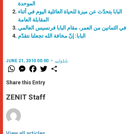
الموحدة
البابا يتحدّث عن ميزة للحياة العائلية اليوم في أثناء
المقابلة العامة
في الثمانين من العمر، مقام البابا فرنسيس العالمي
البابا: إنّ مخافة الله تجعلنا نتقدّم
باباوات
JUNE 21, 2010 00:00
W
M
F
T
S
h
e
a
w
h
a
s
c
i
a
t
s
e
t
r
Share this Entry
s
e
b
t
e
A
n
o
e
p
g
o
r
ZENIT Staff
p
e
k
r
View all articles