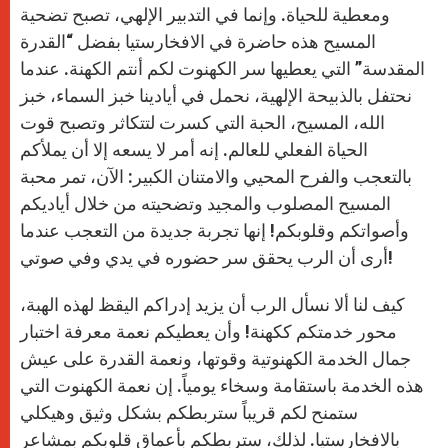
ومعطية للحياة. وإنما في التدبير الإلهي، تصبح تضحية
المسيح هذه حاضرة في الافخارستيا بفضل “القدرة
المقدسة” التي يعطيها سر الكهنوت لكم أنتم الكهنة. عندما
نحتفل بالذبيحة الإلهية، نحمل في أيادينا خبز السماء، خبز
الله، المسيح، الحبة التي كسرت لتتكاثر وتصبح قوت
الحياة الفعلي للعالم. إنه أمر لا يسعه إلا أن يملأكم
بالتعجب والفرح المحيي والامتنان الكبير: الآن، تمر محبة
المسيح المصلوب والمجيد وتضحيته من خلال أياديكم
وأصواتكم وقلوبكم! إنها تجربة جديدة من التعجب عندما
أرى أن الرب يحقق سر حضوره في يدي وفي صوتي!
كيف لنا ألا نسأل الرب أن يزيد إدراكم اليقظ لهذه الهبة،
محور خدمتكم ككهنة! وأن يعطيكم نعمة معرفة اختبار
جمال الخدمة الكهنوتية وقوتها، ونعمة القدرة على عيش
هذه الخدمة باستقامة وسخاء يومياً. إن نعمة الكهنوت التي
ستمنح لكم قريباً ستربطكم بشكل وثيق وهيكلي
بالافخارستيا. لذلك، ستربطكم بأعماق قلوبكم بمشاعر