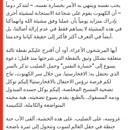
يحب نفسه وينتهي به الأمر بخسارة نفسه. – لنتذكر دوماً
– أن الكهنوت يقوم على شجاعة الاستجابة لمشيئة أخرى
بإدراك متزايد يومياً بأن عملنا وفق مشيئة الله وانهماكنا
في هذه المشيئة لا يساهم فقط في عدم إزالة أصالتنا، بل
أيضاً في التعرف أكثر فأكثر إلى حقيقة كياننا وخدمتنا.
أيها المرشحون الأعزاء، أود أن أقترح عليكم نقطة ثالثة
متعلقة بشكل وثيق بالنقطة التي شرحتها منذ قليل: دعوة
يسوع إلى “خسارة النفس” وحمل الصليب تذكر بالسر
الذي نحتفل به: الافخارستيا. من خلال سر الكهنوت، تتاح
لكم فرصة ترؤس الاحتفال بالافخارستيا! إليكم توكل
تضحية المسيح المخلصة، إليكم يوكل جسده المبذول
ودمه المسفوك. بالطبع، يقدم يسوع تضحيته، هبة محبته
المتواضعة والكاملة، للكنيسة
عروسه، على الصليب. على هذه الخشبة، ألقى الآب حبة
حنطة في حقل العالم لتموت وتتحول إلى ثمرة ناضجة