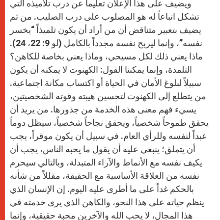
ويضيف على هذا الإعلان تعليماً عن درب تلاميذه التي
تشكل اتباعاً له هو المصلوب على درب الصليب. من ثم
يضيف بتعبير متناقض أن من أراد أن يكون تلميذاً “يخسر
نفسه”، وإنما ليربح نفسه مجدداً بالكامل (لو 9: 22، 24).
ماذا يعني ذلك لكل مسيحي، وماذا يعني بخاصة للكاهن؟
التلمذة، وإنما يمكننا القول: الكهنوت لا يمكنه أن يكون
سبيلاً لبلوغ الأمان في الحياة أو اكتساب مكانة اجتماعية.
من يتطلع إلى الكهنوت لتحسين هيبته وقوته الشخصيتين،
يسيء فهم معنى هذه الخدمة من جذورها. من يريد أن
يحقق طموحاً شخصياً، ويحقق نجاحاً شخصياً، سيظل دوماً
عبداً لنفسه وللرأي العام. في سبيل أن يكون موقراً، يجب
أن يتملق؛ ينبغي عليه أن يقول ما يحبه الناس، يجب أن
يكيف نفسه مع الأنماط والآراء المتبدلة، وبالتالي سيحرم
نفسه من العلاقة الأساسية مع الحقيقة، مقللاً من شأنه
بالحكم غداً على ما أطرى عليه اليوم. إن الإنسان الذي
ينظم حياته على هذا النحو، والكاهن الذي يرى خدمته في
هذا المجال، لا يحب الله والآخرين محبة حقيقية، وإنما