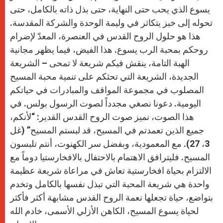
يسوع الذي يحب حتى النهاية، حتى بذل ذاته بالكامل، حتى
تحوله إلى خبز يتكاثر في وليمة الوحدة والشركة المقدسة.
هذا هو حلول الروح القدس في العنصرة، المعدّ لإضرام
روحكم بمحبة الرب يسوع. هذا الفيض، فيما يظهر مجانية
الهبة التامة، ينقش فيكم شريعة لا تمحى – الشريعة
الجديدة، الشريعة التي تحثكم على تنمية محبة المسيح
المصلوب في مجموعة المواقف والمبادرات في حياتكم
اليومية. دعونا نصغي مجدداً لصوت الرسول بولس. في
هذا الصوت، نميز صوت الروح القدس القدير: “لأنكم،
جميع الذين تعمدتم في المسيح، قد لبستم المسيح” (غل
3، 27). مع المعمودية، وبفضل سر الكهنوت، أنتم تلبسون
المسيح. فليترافق الاهتمام بالاحتفال بالافخارستيا دوماً مع
الالتزام بحياة افخارستية تعاش في مراعاة شريعة عظيمة
واحدة هي شريعة المحبة التي تبذل نفسها بالكامل وتخدم
بتواضع، حياة تجعلها نعمة الروح القدس مشابهة أكثر فأكثر
لحياة يسوع المسيح، الكاهن الأزلي الأسمى، خادم الله