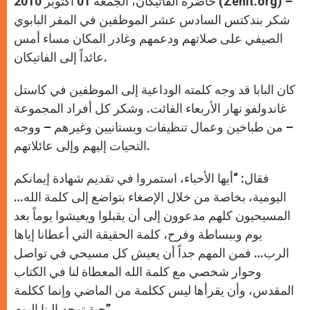
حاضرة الفاتيكان، الجمعة 01 أكتوبر 2010 (Zenit.org) –
p
e
k
r
شكر بندكتس السادس عشر الموظفين في المقر البابوي
الصيفي على صلاتهم ودعمهم وغادر المكان مساء أمس
عائداً إلى الفاتيكان.
كان البابا قد وجه كلمته الوداعية إلى الموظفين في كاستل
غاندولفو نهار الأربعاء الفائت. وشكر كل أفراد المجموعة
– من طباخين وعمال تنظيفات وبستانيين وغيرهم – ووجه
التحيات إليهم وإلى عائلاتهم.
فقال: “أيها الأحباء، استمروا في تقديم شهادة إيمانكم
اليومية، بخاصة من خلال الإصغاء بتواضع إلى كلمة الله…
المسيحيون كلهم مدعوون إلى أن يقبلوا ويعيشوا يوماً بعد
يوم وببساطة وفرح، كلمة الحقيقة التي أعطانا إياها
الرب… فمن المهم جداً أن يعيش كل مسيحي في تواصل
وحوار شخصي مع كلمة الله المعطاة لنا في الكتاب
المقدس، وأن يقرأها ليس ككلمة من الماضي وإنما ككلمة
حية توجه إلينا اليوم”.