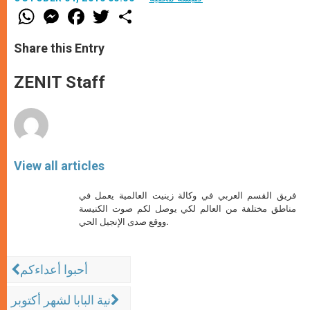
W
M
F
T
S
h
e
a
w
h
a
s
c
i
a
t
s
e
t
r
Share this Entry
s
e
b
t
e
A
n
o
e
p
g
o
r
ZENIT Staff
p
e
k
r
View all articles
فريق القسم العربي في وكالة زينيت العالمية يعمل في
مناطق مختلفة من العالم لكي يوصل لكم صوت الكنيسة
ووقع صدى الإنجيل الحي.
أحبوا أعداءكم
نية البابا لشهر أكتوبر