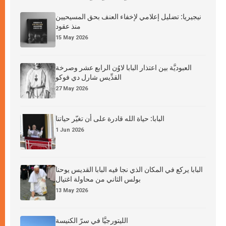
نيجيريا: تضليل إعلامي لإخفاء العنف بحق المسيحيين
منذ عقود
15 May 2026
العبوديَّة بين اعتذار البابا لاوُن الرابع عشر وصرخة
القدِّيس شارل دي فوكو
27 May 2026
البابا: حياة الله قادرة على أن تغيّر حياتنا
1 Jun 2026
البابا يركع في المكان الذي نجا فيه البابا القديس يوحنا
بولس الثاني من محاولة اغتيال
13 May 2026
الليتورجيَّا في سرّ الكنيسة