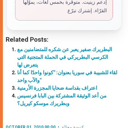
إدعم زينيت. متوفّرة بخمس لغات، يموّلها
القرّاء. إشترك تبرّع
Related Posts:
البطريرك صفير يعبر عن شكره للمتضامنين مع
الكرسي البطريركي في الحملة المتجنية التي
يتعرض لها
لقاء للشبيبة في سوريا بعنوان: "كونوا واحدًا كما أنا
والآب واحد"
اعتراف بقداسة ضحايا المجزرة الأرمنية
من أعد الوثيقة المشتركة بين البابا فرنسيس
وبطريرك موسكو كيريل؟
كنيسة محليّة
OCTOBER 01, 2010 00:00