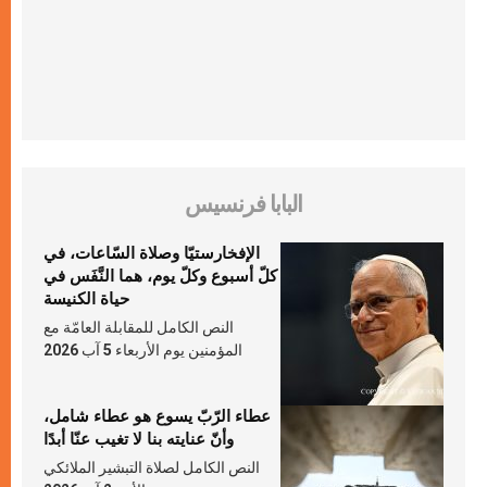
البابا فرنسيس
الإفخارستيّا وصلاة السّاعات، في
كلّ أسبوع وكلّ يوم، هما النَّفَس في
حياة الكنيسة
النص الكامل للمقابلة العامّة مع
المؤمنين يوم الأربعاء 5 آب 2026
عطاء الرّبّ يسوع هو عطاء شامل،
وأنّ عنايته بنا لا تغيب عنّا أبدًا
النص الكامل لصلاة التبشير الملائكي