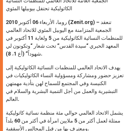
الجمعية العامة للاتحاد العالمي للمنظمات النسائية
p
e
k
r
الكاثوليكية تحتفل بيوبيلها المئوي
روما، الأربعاء 06 أكتوبر 2010 (Zenit.org) – تنعقد
الجمعية المتزامنة مع اليوبيل المئوي للاتحاد العالمي
للمنظمات النسائية الكاثوليكية من 5 ولغاية 11 أكتوبر في
المعهد الحبري “سيدة القدس” تحت شعار “وتكونون لي
شهوداً” (أع 1، 8).
يهدف الاتحاد العالمي للمنظمات النسائية الكاثوليكية إلى
تعزيز حضور ومشاركة ومسؤولية النساء الكاثوليكيات في
الكنيسة وفي المجتمع للسماح لهن بتأدية مهمتهن
التبشيرية والعمل من أجل التنمية البشرية والسلام في
العالم.
يشمل الاتحاد العالمي حوالي مئة منظمة نسائية كاثوليكية
ممثلة لعمل أكثر من 5 ملايين امرأة في أكثر من 60 بلداً
ومعترف بها من قبل المجالس الأسقفية.