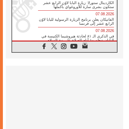
الكاردينال ستورلا: زيارة البابا لاوُن الرابع عشر
ستكون بشرى سارة للأوروغواي بأكملها
07.08.2026
الفاتيكان يعلن برنامج الزيارة الرسولية للبابا لاوُن
الرابع عشر إلى فرنسا
07.08.2026
في الذكرى الـ ٨١ لحادثة هيروشيما الكنيسة في
اليابان تنظم ١٠ أيام للصلاة على نية السلام
07.08.2026
الكنيسة في الأوروغواي: زيارة البابا ستعزز
الإيمان والرجاء
06.08.2026
الاجتماع الشهري للمطارنة الموارنة
06.08.2026
الكاردينال روسي: زيارة البابا لاوُن إلى الأرجنتين
هي تكريم للبابا فرنسيس
06.08.2026
زيارة البابا إلى البيرو ستكون زمن نعمة ومصالحة
ورجاء
06.08.2026
الكاردينال بارولين في المكسيك: علينا أن نكون
حاضرين إلى جانب المهمشين والمهاجرين
والأجانب