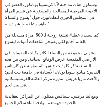
وستكون هناك مداخلة لآنا كريستينا بوتانكور، العضو في
الأخوية المريمية للمصالحة والمسؤولة عن قسم المرأة
في المجلس الحبري للعلمانيين، حول “يسوع والنساء:
لقاؤه واتباعه والشهادة له”.
كما سيقدم خطباء تنشئة روحية لـ 500 امرأة مسجلة من
العالم أجمع لكي يصبحن شاهدات أمينات ليسوع.
ستتولى مجموعة من النساء الكاثوليكيات المقيمات في
الأراضي المقدسة عرض الوقائع الحياتية. ومن بين هذه
النساء، نذكر كلوديت حبش، المسؤولة عن كاريتاس
القدس؛ هنادي سودا يونان، الأستاذة في جامعة بيت لحم؛
والأخت ماريا غريش، مديرة مركز العائلة الفرنسيسكانية
في بيت لحم.
ومع لينا مرقس، سيناقش ممثلون عن المراكز العقائدية
الجديدة جهودهم الهادفة لبناء سلام للجميع.