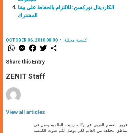
الكاردينال توركسن: للالتزام بالحفاظ على بيتنا
المشترك
كنيسة محليّة
OCTOBER 06, 2010 00:00
W
M
F
T
S
h
e
a
w
h
a
s
c
i
a
t
s
e
t
r
Share this Entry
s
e
b
t
e
A
n
o
e
p
g
o
r
ZENIT Staff
p
e
k
r
View all articles
فريق القسم العربي في وكالة زينيت العالمية يعمل في
مناطق مختلفة من العالم لكي يوصل لكم صوت الكنيسة