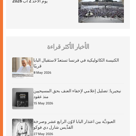
يوم الأحد 2 آب 2026
الأخبار الأكثر قراءة
الكنيسة الكاثوليكية في فرنسا تستعدّ لاستقبال البابا
قريبًا
8 May 2026
نيجيريا: تضليل إعلامي لإخفاء العنف بحق المسيحيين
منذ عقود
15 May 2026
العبوديَّة بين اعتذار البابا لاوُن الرابع عشر وصرخة
القدِّيس شارل دي فوكو
27 May 2026