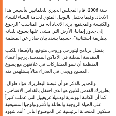
سنة 2006، قام المجلس الحبري للعلمانيين بتأسيس هذا
الاتحاد. وفيما يحتفل باليوبيل المئوي لخدمة النساء للنساء
والكنيسة والمجتمع، يرى الاتحاد أنه من المناسب “الرجوع
إلى جذور إيماننا، الأرض التي مشى عليها يسوع، للقائه
بطريقة استثنائية”، حسبما يشدد بيان صادر عن المنظمة.
بفضل برنامج ليتورجي وروحي متوقع، والإصغاء للكتب
المقدسة المعلنة في الأماكن المقدسة، يرجو أعضاء
المنظمة أن تنمو المشاركات في علاقتهن مع يسوع
المسيح ويجدن في العذراء مثالاً يستلهمن منه.
والجدير بالذكر هو أن غبطة البطريرك فؤاد طوال،
بطريرك القدس للاتين هو الذي احتفل بالقداس الافتتاحي.
كما أن الكاتبة البولندية لودميلا غريغييل التي عملت كثيراً
على الحياة الزوجية والعائلة والأنثروبولوجيا المسيحية
ستكون المتحدثة الرئيسية عن الموضوع التالي “أنتم شهود