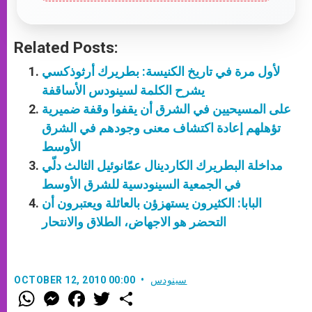
Related Posts:
لأول مرة في تاريخ الكنيسة: بطريرك أرثوذكسي
يشرح الكلمة لسينودس الأساقفة
على المسيحيين في الشرق أن يقفوا وقفة ضميرية
تؤهلهم إعادة اكتشاف معنى وجودهم في الشرق
الأوسط
مداخلة البطريرك الكاردينال عمّانوئيل الثالث دلّي
في الجمعية السينودسية للشرق الأوسط
البابا: الكثيرون يستهزؤن بالعائلة ويعتبرون أن
التحضر هو الاجهاض، الطلاق والانتحار
سينودس
OCTOBER 12, 2010 00:00
W
M
F
T
S
h
e
a
w
h