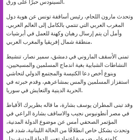
السينودس حبرًا على ورق.
وتحدث مارون اللحام، رئيس أساقفة تونس عن هوية دول
المغرب العربي التي تنتمي بالكامل إلى العالم العربي.
وأمل أن يتم إرسال رهبان وكهنة للعمل في أبرشيات
منطقة شمال إفريقيا والمغرب العربي.
تمنى الأسقف الماروني في دمشق، سمير نصار، تنشيط
النشاطات الشبابية بغية اندماج المسلمين والمسيحيين،
وبنوع أخص دعا الكنيسة والمجتمع الدولي لتحاشي
استفزاز المسلمين والمس بمشاعرهم، وقدم خبرته في
الحرية الدينية والتعايش في سوريا.
وقد تبنى المطران يوسف بشارة، ما قاله بطريرك الأقباط
في مصر أنطونيوس نجيب والاساقف بشارة الراعي في
المؤتمر الصحفي أمس عن موضوع الدولة المدنية،
وتحدث بشكل خاص انطلاقًا من الحالة اللبنانية. شدد في
كلمته على ضرورة اعتماد تعبير الدولة المدنية، بدل