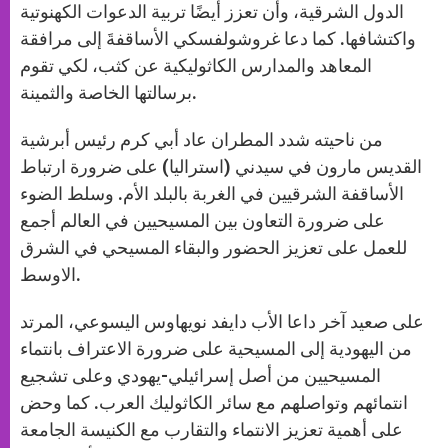
الدول الشرقية، وأن تعزز أيضًا تربية الدعوات الكهنوتية
واكتشافها. كما دعا غروشولفسكي الأساقفةَ إلى مرافقة
المعاهد والمدارس الكاثوليكية عن كثب، لكي تقوم
برسالتها الخاصة والثمينة.
من ناحيته شدد المطران عاد أبي كرم رئيس أبرشية
القديس مارون في سيدني (استراليا) على ضرورة ارتباط
الأساقفة الشرقيين في الغربة بالبلد الأم. وسلط الضوء
على ضرورة التعاون بين المسيحيين في العالم أجمع
للعمل على تعزيز الحضور والبقاء المسيحي في الشرق
الاوسط.
على صعيد آخر داعا الأب دايفد نويهاوس اليسوعي، المرتد
من اليهودية إلى المسيحية على ضرورة الاعتراف بانتماء
المسيحيين من أصل إسرائيلي-يهودي وعلى تشجيع
انتمائهم وتواصلهم مع سائر الكاثوليك العرب. كما وحض
على أهمية تعزيز الانتماء والتقارب مع الكنيسة الجامعة