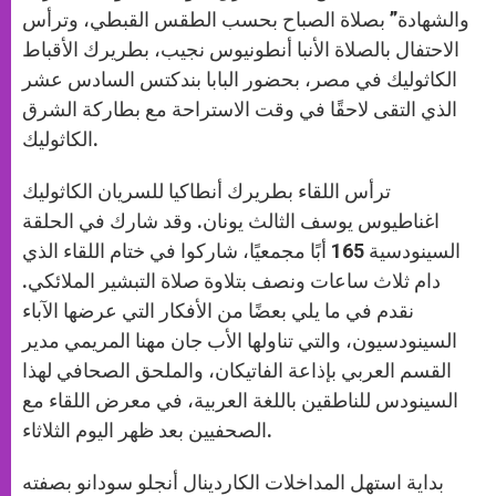
والشهادة” بصلاة الصباح بحسب الطقس القبطي، وترأس
الاحتفال بالصلاة الأنبا أنطونيوس نجيب، بطريرك الأقباط
الكاثوليك في مصر، بحضور البابا بندكتس السادس عشر
الذي التقى لاحقًا في وقت الاستراحة مع بطاركة الشرق
الكاثوليك.
ترأس اللقاء بطريرك أنطاكيا للسريان الكاثوليك
اغناطيوس يوسف الثالث يونان. وقد شارك في الحلقة
السينودسية 165 أبًا مجمعيًا، شاركوا في ختام اللقاء الذي
دام ثلاث ساعات ونصف بتلاوة صلاة التبشير الملائكي.
نقدم في ما يلي بعضًا من الأفكار التي عرضها الآباء
السينودسيون، والتي تناولها الأب جان مهنا المريمي مدير
القسم العربي بإذاعة الفاتيكان، والملحق الصحافي لهذا
السينودس للناطقين باللغة العربية، في معرض اللقاء مع
الصحفيين بعد ظهر اليوم الثلاثاء.
بداية استهل المداخلات الكاردينال أنجلو سودانو بصفته