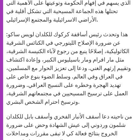
الذي يسهم في إفهام الحكومة وتوعيتها على الأهمية التي
تحتلها هذه الجماعة المسيحية التي تشكل أقلية في
الأراضي الاسرائيلية والمجتمع الإسرائيلي.
هذا وتحدث رئيس أساقفة كركوك للكلدان لويس ساكو:
عن ضرورة الإصلاح الليتورجي في الكنائس الشرقية
الكاثوليكية، إصلاحًا ينبع من رجوع لآباء الكنيسة الشرقية،
مثل مار افرام ومار باسيليوس الكبير، وإعادة اكتشاف
وتقييم إرثهم الغني. ودعا إلى تعزيز الحوار مع المسلمين،
في العراق وفي العالم. وسلط الضوء بنوع خاص على
تهديد الهجرة وخطره على النسيج العراقي. وضرورة
العمل على ترسيخ المسيحيين في مجتمعاتهم الشرقية،
وترسيخ احترام الشخص البشري.
من ناحيته دعا أسقف الأنبار الفخري وأسقف بابل للكلدان
شلمون وردوني إلى عيش الشهادة وحض على ضرورة
الخروج بنتائج فعالة كي لا تبقى مقررات ومداخلات