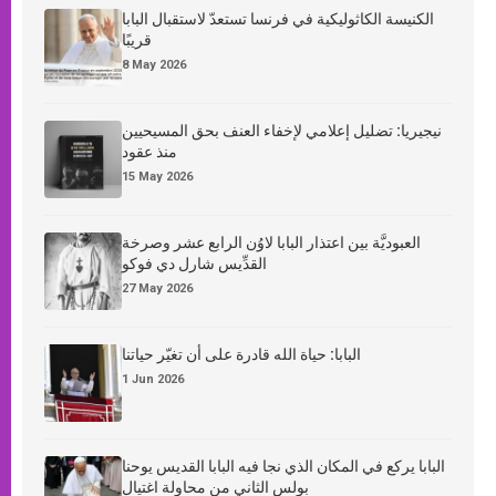
الكنيسة الكاثوليكية في فرنسا تستعدّ لاستقبال البابا
قريبًا
8 May 2026
نيجيريا: تضليل إعلامي لإخفاء العنف بحق المسيحيين
منذ عقود
15 May 2026
العبوديَّة بين اعتذار البابا لاوُن الرابع عشر وصرخة
القدِّيس شارل دي فوكو
27 May 2026
البابا: حياة الله قادرة على أن تغيّر حياتنا
1 Jun 2026
البابا يركع في المكان الذي نجا فيه البابا القديس يوحنا
بولس الثاني من محاولة اغتيال