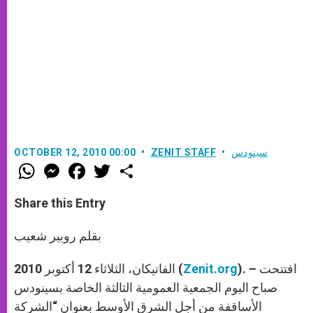
سينودس
ZENIT STAFF
OCTOBER 12, 2010 00:00
W
M
F
T
S
h
e
a
w
h
a
s
c
i
a
t
s
e
t
r
Share this Entry
s
e
b
t
e
A
n
o
e
p
g
o
r
بقلم روبير شعيب
p
e
k
r
). – افتتحت
Zenit.org
الفاتيكان، الثلاثاء 12 أكتوبر 2010 (
صباح اليوم الجمعية العمومية الثالثة الخاصة بسينودس
الأساقفة من أجل الشرق الأوسط بعنوان “الشركة