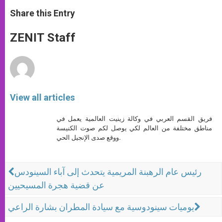
a
s
c
i
a
t
s
e
t
r
Share this Entry
s
e
b
t
e
A
n
o
e
p
g
o
r
ZENIT Staff
p
e
k
r
View all articles
فريق القسم العربي في وكالة زينيت العالمية يعمل في
مناطق مختلفة من العالم لكي يوصل لكم صوت الكنيسة
ووقع صدى الإنجيل الحي.
رئيس عام الرهبنة المريمية يتحدث إلى آباء السينودس
عن قضية هجرة المسيحيين
يوميات سينودوسية مع سيادة المطران بشارة الراعي