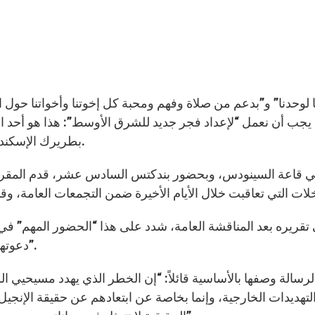
يجب أن نعمل “لإعداد فجر جديد للشرق الأوسط”: هذا هو أحد ا
بطريرك الإسكندرية للأقباط، في 18 أكتوبر أي في منتصف السينودس.
 قاعة السينودس، وبحضور بندكتس السادس عشر، قدم المقرر
تقريره بعد المناقشة العامة، شدد على هذا “الحضور المهم” ف
دعوتها “ورسالة الشهادة في خدمة الإنسان والمجتمع وبلادنا”.
لرسالة وصفها بالأساسية قائلاً: “إن الخطر الذي يهدد مسيحيي 
تهديدات الخارجية، وإنما بخاصة عن ابتعادهم عن حقيقة الإنجيل