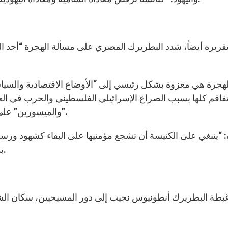
قريره أيضاً، شدد البطريرك المصري على مسألة الهجرة “أحد ا
هجرة هي معزوة بشكل رئيسي إلى “الأوضاع الاقتصادية والسياسية
تفاقم كلها بسبب الصراع الإسرائيلي الفلسطيني والحرب في الع
والميسورين” على المغادرة “حارمين الكنيسة والبلاد من الموارد القيمة”.
“ينبغي على الكنيسة أن تشجع مؤمنيها على البقاء كشهود ورسل وب
بد من تلافي الخطابات المتشائمة وعدم تشجيع الهجرة.
طة البطريرك أنطونيوس نجيب إلى دور المسيحيين، سكان الشرق 