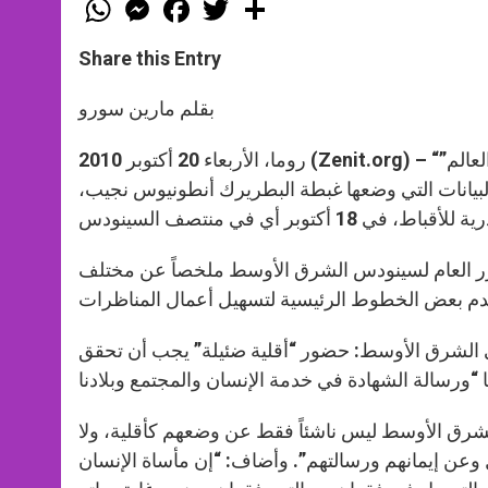
W
M
F
T
S
h
e
a
w
h
a
s
c
i
a
t
s
e
t
r
Share this Entry
s
e
b
t
e
A
n
o
e
p
g
o
r
بقلم مارين سورو
p
e
k
r
روما، الأربعاء 20 أكتوبر 2010 (Zenit.org) – “لسنا لوحدنا” و”بدعم من صلاة وفهم ومحبة كل إخوتنا وأخواتنا حول العالم”
لبيانات التي وضعها غبطة البطريرك أنطونيوس نجيب،
 العام لسينودس الشرق الأوسط ملخصاً عن مختلف
ي الشرق الأوسط: حضور “أقلية ضئيلة” يجب أن تحقق
الشرق الأوسط ليس ناشئاً فقط عن وضعهم كأقلية، ولا
 وعن إيمانهم ورسالتهم”. وأضاف: “إن مأساة الإنسان