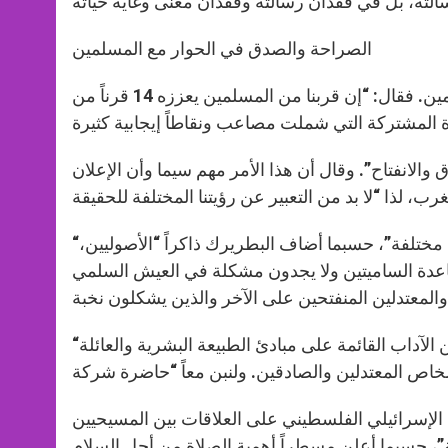
الصراحة والصدق في الحوار مع المسلمين
في تقريره، تحدث البطريرك المصري مطولاً عن العلاقات مع المسلمين. فقال: “إن قربنا من المسلمين يعززه 14 قرناً من
لانفتاح”. وقال أن هذا الأمر مهم سيما وأن الإعلان
“يجب أن نأخذ بالاعتبار أن المسلمين عندهم تيارات تعليم وعمل مختلفة”، حسبما أضاف البطريرك ذاكراً “الأصوليين،
القاعدة الساميتين ولا يجدون مشكلة في العيش السلمي
“سيكون الحوار مثمراً مع الملتزمين بالدفاع عن حقوق الإنسان وعن الآداب القائمة على مبادئ الطبيعة البشرية والعائلة
الإسرائيلي الفلسطيني على العلاقات بين المسيحيين