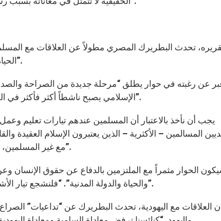
الحقيقية لا تتمثل في معاناته بسبب رسالته، بل في فقدان رسالته وفقدان معنى وغاية حياته”.
الحياة المشتركة التي شملت مصاعب ونقاطاً إيجابية كثيرة”.
ر عن رغبته في حوار يطلق “مرحلة جديدة من الصراحة والصدق وا
الإسلامي يصبح ناشطاً أكثر فأكثر في الغرب، لذا “لا بد من التعبير عن رؤيتنا المختلفة للحقيقة”.
يديين المسالمين – الأكثرية – الذين يعتبرون الإسلام العقيدة و
مع غير المسلمين، والمعتدلين المنفتحين على الآخر والذين يشكلون نخبة”.
والحياة والدولة المدنية”. “فلنشجع تيار الأشخاص المعتدلين والصادقين. ولنبن معاً “حاضرة شركة”.
 العلاقات مع اليهودية، تحدث البطريرك عن “تداعيات” الصراع 
واليهود. “كنائسنا ترفض معاداة السامية ومعاداة اليهودية”، حسبما أعلن مسطراً أهمية الصلاة من أجل السلام.