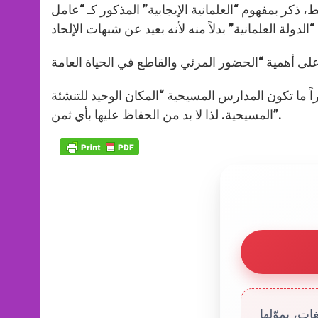
ذكر بمفهوم “العلمانية الإيجابية” المذكور كـ “عامل
اً ما تكون المدارس المسيحية “المكان الوحيد للتنشئة
المسيحية. لذا لا بد من الحفاظ عليها بأي ثمن”.
ت، يموّلها