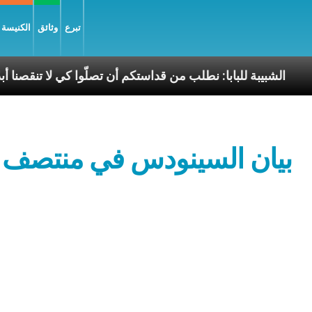
تبرع
وثائق
الكنيسة و
 السّلام
الشبيبة للبابا: نطلب من قداستكم أن تصلّوا كي 
بيان السينودس في منتصف ا