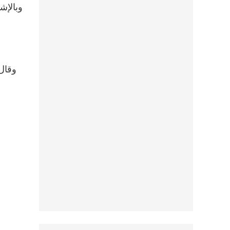
وبالإش
وقال 