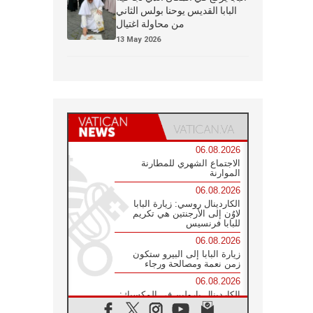
البابا القديس يوحنا بولس الثاني
من محاولة اغتيال
13 May 2026
06.08.2026
الاجتماع الشهري للمطارنة
الموارنة
06.08.2026
الكاردينال روسي: زيارة البابا
لاوُن إلى الأرجنتين هي تكريم
للبابا فرنسيس
06.08.2026
زيارة البابا إلى البيرو ستكون
زمن نعمة ومصالحة ورجاء
06.08.2026
الكاردينال بارولين في المكسيك:
علينا أن نكون حاضرين إلى جانب