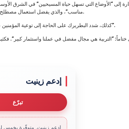
ارة إلى “الأوضاع التي تسهل حياة المسيحيين” في الشرق الأوسط، 
مناسب”، والذي يفضل استعمال مصطلح “الدولة العلمانية” بدلاً منه لأنه بعيد عن شبهات الإلحاد.
كذلك، شدد البطريرك على الحاجة إلى توعية المؤمنين على أهمية “الحضور المرئي والقاطع في الحياة العامة”.
ختاماً: “التربية هي مجال مفضل في عملنا واستثمار كبير”. فكثير
إدعم زينيت
تبرّع
إدعم زينيت. متوفّرة بخمس لغا