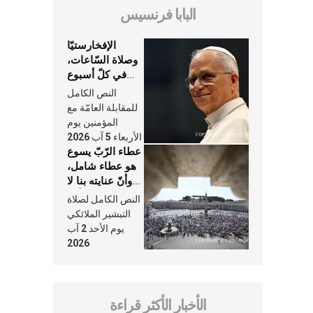
البابا فرنسيس
الإفخارستيّا
وصلاة السّاعات،
في كلّ أسبوع
وكلّ يوم، هما
النص الكامل
النَّفَس في حياة
للمقابلة العامّة مع
الكنيسة
المؤمنين يوم
الأربعاء 5 آب 2026
عطاء الرّبّ يسوع
هو عطاء شامل،
وأنّ عنايته بنا لا
تغيب عنّا أبدًا
النص الكامل لصلاة
التبشير الملائكي
يوم الأحد 2 آب
2026
الأخبار الأكثر قراءة