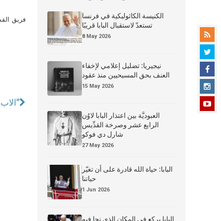
الكنيسة الكاثوليكية في فرنسا
فريق القس
تستعدّ لاستقبال البابا قريبًا
8 May 2026
نيجيريا: تضليل إعلامي لإخفاء
العنف بحق المسيحيين منذ عقود
15 May 2026
الاب ميشال السغبيني الأنطوني: "الرهبان هم السباقون في دراسة وفهم الدين الإسلامي"
العبوديَّة بين اعتذار البابا لاوُن
الرابع عشر وصرخة القدِّيس
شارل دي فوكو
27 May 2026
البابا: حياة الله قادرة على أن تغيّر
حياتنا
1 Jun 2026
البابا يركع في المكان الذي نجا فيه