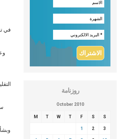
وعب
التقل
روزنامة
October 2010
M
T
W
T
F
S
S
1
2
3
وبشأن