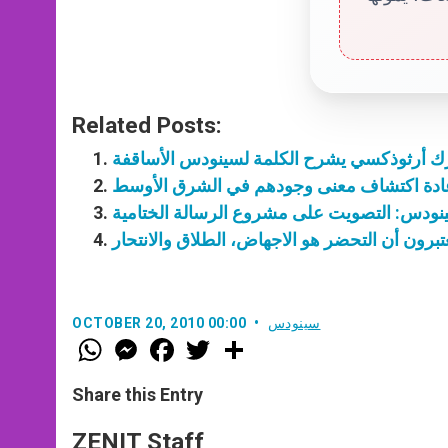
Related Posts:
يرك أرثوذكسي يشرح الكلمة لسينودس الأساقفة
عادة اكتشاف معنى وجودهم في الشرق الأوسط
نودس: التصويت على مشروع الرسالة الختامية
يعتبرون أن التحضر هو الاجهاض، الطلاق والانتحار
سينودس
OCTOBER 20, 2010 00:00
W
M
F
T
S
h
e
a
w
h
a
s
c
i
a
t
s
e
t
r
Share this Entry
s
e
b
t
e
A
n
o
e
p
g
o
r
ZENIT Staff