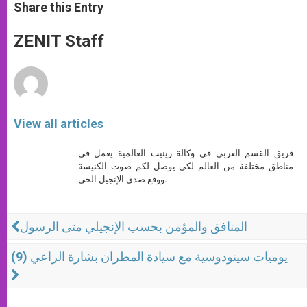
t
s
e
t
r
Share this Entry
s
e
b
t
e
A
n
o
e
p
g
o
r
ZENIT Staff
p
e
k
r
View all articles
فريق القسم العربي في وكالة زينيت العالمية يعمل في
مناطق مختلفة من العالم لكي يوصل لكم صوت الكنيسة
ووقع صدى الإنجيل الحي.
المنافق والمؤمن بحسب الإنجيلي متى الرسول
يوميات سينودوسية مع سيادة المطران بشارة الراعي (9)