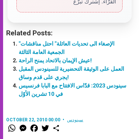
القرّاء. إشترك تبرّع
Related Posts:
"الإصغاء الى تحديات العائلة" احتل مناقشات
الجمعية العامة الثالثة
عيش الإيمان بالاتحاد يمنح الراحة!
العمل على الوثيقة التحضيرية للسينودس المقبل
يجري على قدم وساق!
سينودس 2023: قدّاس الافتتاح مع البابا فرنسيس
في 10 تشرين الأوّل
سينودس
OCTOBER 22, 2010 00:00
W
M
F
T
S
h
e
a
w
h
a
s
c
i
a