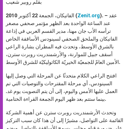
p
g
o
r
بقلم روبير شعيب
p
e
k
r
). – عقد
Zenit.org
الفاتيكان، الجمعة 22 أكتوبر 2010 (
عند الساعة الواحدة بعد الظهر مؤتمر صحفي مصغر
ترأسه الأب جان مهنا، مدير القسم العربي في إذاعة
الفاتيكان والملحق الصحفي لسينودس الأساقفة الخاص
بالشرق الأوسط، وتحدث فيه المطران بشارة الراعي
أسقف جبيل للموارنة، والأرشمندريت روبرت سترن،
الأمين العامّ للجمعيّة الخيريّة الكاثوليكيّة للشرق الأوسط.
افتتح الراعي الكلام متحدثًا عن المرحلة التي وصل إليها
السينودس، أي مرحلة المقترحات والتوصيات التي تم
العمل عليها الأمس واليوم، إلى أن يتم التصويت يوم غد.
بينما ستتم بعد ظهر اليوم الجمعة القراءة الختامية.
وتحدث الأرشمندريت روبرت سترن عن أهمية الشركة
القائمة على التواصل، مشيرًا إلى أن هذا كان سبب التركيز
على ضرورة قيام مجلس يسمح للأساقفة بالتواصل ويضم