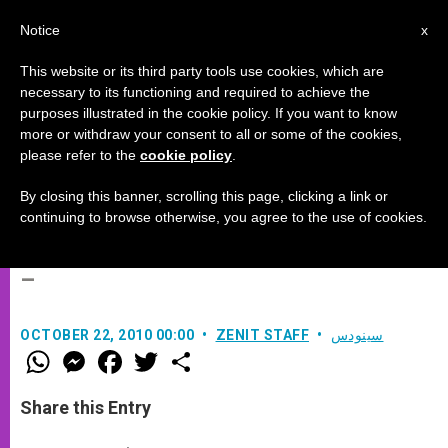
AR
Notice
x
This website or its third party tools use cookies, which are
necessary to its functioning and required to achieve the
purposes illustrated in the cookie policy. If you want to know
المطران الراعي: "لسنا أقلية، بل جزء
more or withdraw your consent to all or some of the cookies,
please refer to the
cookie policy
.
من الكنيسة الجامعة المتواجدة في
الشرق أيضًا"
By closing this banner, scrolling this page, clicking a link or
continuing to browse otherwise, you agree to the use of cookies.
–
سينودس
ZENIT STAFF
OCTOBER 22, 2010 00:00
W
M
F
T
S
h
e
a
w
h
a
s
c
i
a
t
s
e
t
r
Share this Entry
s
e
b
t
e
A
n
o
e