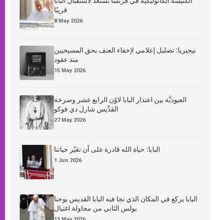
الكنيسة الكاثوليكية في فرنسا تستعدّ لاستقبال البابا
قريبًا
8 May 2026
نيجيريا: تضليل إعلامي لإخفاء العنف بحق المسيحيين
منذ عقود
15 May 2026
العبوديَّة بين اعتذار البابا لاوُن الرابع عشر وصرخة
القدِّيس شارل دي فوكو
27 May 2026
البابا: حياة الله قادرة على أن تغيّر حياتنا
1 Jun 2026
البابا يركع في المكان الذي نجا فيه البابا القديس يوحنا
بولس الثاني من محاولة اغتيال
13 May 2026