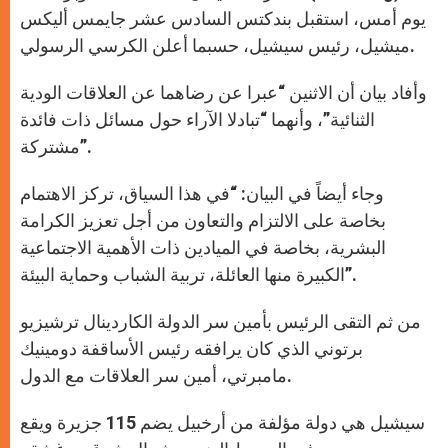
p
e
k
r
يوم أمس، استقبل بندكتس السادس عشر جايمس أليكس
ميشيل، رئيس سيشيل، حسبما أعلن الكرسي الرسولي.
وأفاد بيان أن الاثنين “عبرا عن رضاهما عن العلاقات الودية
الثنائية”، وأنهما “تبادلا الآراء حول مسائل ذات فائدة
مشتركة”.
وجاء أيضاً في البيان: “في هذا السياق، تركز الاهتمام
بخاصة على الالتزام والتعاون من أجل تعزيز الكرامة
البشرية، بخاصة في الميادين ذات الأهمية الاجتماعية
الكبيرة منها العائلة، تربية الشباب وحماية البيئة”.
من ثم التقى الرئيس بأمين سر الدولة الكاردينال ترشيزيو
برتوني الذي كان يرافقه رئيس الأساقفة دومينيك
مامبرتي، أمين سر العلاقات مع الدول.
سيشيل هي دولة مؤلفة من أرخبيل يضم 115 جزيرة ويقع