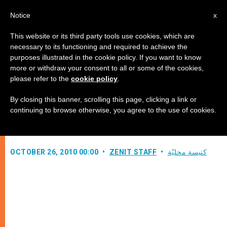
AR
Notice
x
This website or its third party tools use cookies, which are
necessary to its functioning and required to achieve the
purposes illustrated in the cookie policy. If you want to know
بندكتس السادس عشر يستقبل رئيس
more or withdraw your consent to all or some of the cookies,
please refer to the
cookie policy
.
سيشيل
By closing this banner, scrolling this page, clicking a link or
continuing to browse otherwise, you agree to the use of cookies.
–
كنيسة محليّة
ZENIT STAFF
OCTOBER 26, 2010 00:00