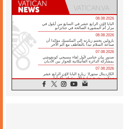
08.08.2026
البابا لاوُن الرابع عشر في السابع من أيلول في
مزار أم المشورة الصالحة في جناتزانو
08.08.2026
بارولين يختتم زيارته إلى المكسيك مؤكدا أن
صناعة السلام تبدأ بالتعاطف مع ألم الآخر
07.08.2026
صدور بيان ختامي لأول لقاء مسيحي كونفوشي
بمشاركة الدائرة الفاتيكانية للحوار بين الأديان
07.08.2026
الكاردينال ستورلا: زيارة البابا لاوُن الرابع عشر
ستكون بشرى سارة للأوروغواي بأكملها
07.08.2026
الفاتيكان يعلن برنامج الزيارة الرسولية للبابا لاوُن
الرابع عشر إلى فرنسا
07.08.2026
في الذكرى الـ ٨١ لحادثة هيروشيما الكنيسة في
اليابان تنظم ١٠ أيام للصلاة على نية السلام
07.08.2026
الكنيسة في الأوروغواي: زيارة البابا ستعزز
الإيمان والرجاء