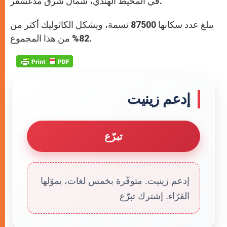
في المحيط الهندي، شمال شرق مدغشقر.
يبلغ عدد سكانها 87500 نسمة، ويشكل الكاثوليك أكثر من
82% من هذا المجموع.
إدعم زينيت
تبرّع
إدعم زينيت. متوفّرة بخمس لغات، يموّلها
القرّاء. إشترك تبرّع