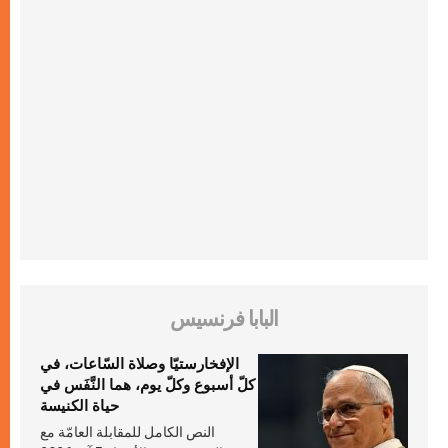
البابا فرنسيس
الإفخارستيّا وصلاة السّاعات، في
كلّ أسبوع وكلّ يوم، هما النَّفَس في
حياة الكنيسة
النص الكامل للمقابلة العامّة مع