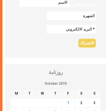
للاشتراك بالنشرة
روزنامة
October 2010
M
T
W
T
F
S
S
1
2
3