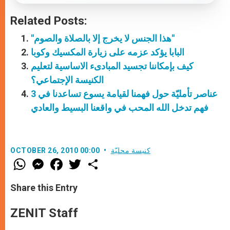
Related Posts:
"هذا الجنس لا يخرج إلا بالصلاة والصوم"
البابا يؤكد عزمه على زيارة المكسيك وكوبا
كيف بإمكاننا تجسيد المبادىء الاساسية لتعليم
الكنيسة اﻹجتماعي؟
3 عناصر تأمليّة حول فهمنا لقيامة يسوع تساعدنا في
فهم تدخل الله المحب في واقعنا البسيط والعادي
كنيسة محليّة
OCTOBER 26, 2010 00:00
W
M
F
T
S
h
e
a
w
h
a
s
c
i
a
t
s
e
t
r
Share this Entry
s
e
b
t
e
A
n
o
e
p
g
o
r
ZENIT Staff
p
e
k
r