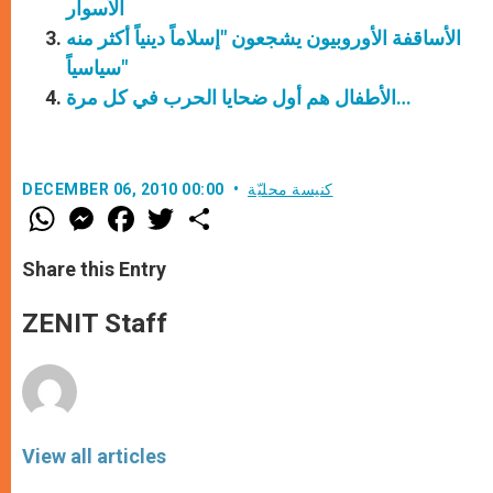
الأسوار
الأساقفة الأوروبيون يشجعون "إسلاماً دينياً أكثر منه
سياسياً"
الأطفال هم أول ضحايا الحرب في كل مرة…
كنيسة محليّة
DECEMBER 06, 2010 00:00
W
M
F
T
S
h
e
a
w
h
a
s
c
i
a
t
s
e
t
r
Share this Entry
s
e
b
t
e
A
n
o
e
p
g
o
r
ZENIT Staff
p
e
k
r
View all articles