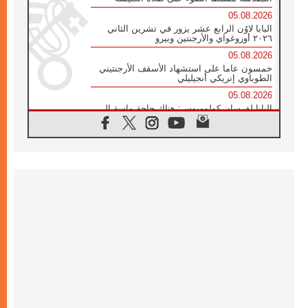
05.08.2026
البابا لاوُن الرابع عشر يزور في تشرين الثاني
٢٠٢٦ أوروغواي والأرجنتين وبيرو
05.08.2026
خمسون عاما على استشهاد الأسقف الأرجنتيني
الطوباوي إنريكي أنجيليلي
05.08.2026
البابا لفرسان كولومبوس: هناك حاجة ماسة إلى
أنبياء تناغم يسعون إلى بناء الجسور
04.08.2026
وفاة الكاردينال جوليو دوارتي لانغا
04.08.2026
عميد دائرة الحوار بين الأديان يفتتح في سيول
أول لقاء مسيحي كونفوشي
04.08.2026
إطلاق النشيد الرسمي لليوم العالمي للشباب في
سيول
04.08.2026
رسالة البابا لاوُن الرابع عشر إلى المشاركين في
المؤتمر العالمي لمنظمة سيغنيس
04.08.2026
الكاردينال بارولين: إنَّ الحوار يُستبدل اليوم
بالقوة، ويجب حماية الحقوق المهددة