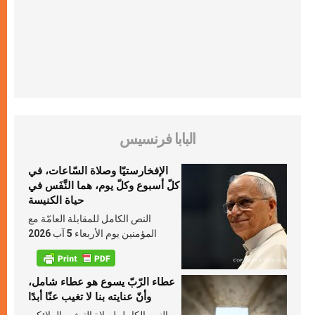
البابا فرنسيس
الإفخارستيّا وصلاة السّاعات، في
كلّ أسبوع وكلّ يوم، هما النَّفَس في
حياة الكنيسة
النص الكامل للمقابلة العامّة مع
المؤمنين يوم الأربعاء 5 آب 2026
عطاء الرّبّ يسوع هو عطاء شامل،
وأنّ عنايته بنا لا تغيب عنّا أبدًا