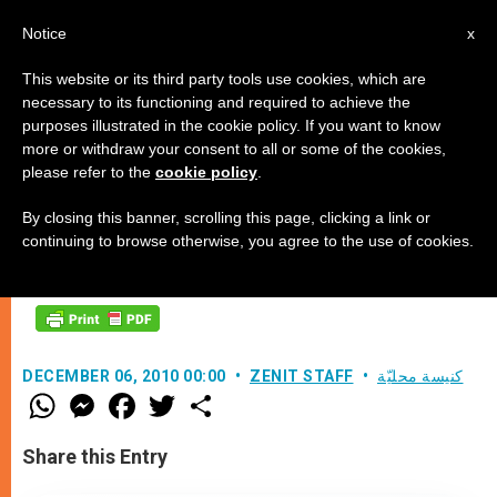
AR
Notice
x
This website or its third party tools use cookies, which are
necessary to its functioning and required to achieve the
purposes illustrated in the cookie policy. If you want to know
أحـد مولد يوحنّا المعمدان
more or withdraw your consent to all or some of the cookies,
please refer to the
cookie policy
.
By closing this banner, scrolling this page, clicking a link or
عظة الأحد للبطريرك الماروني مار
continuing to browse otherwise, you agree to the use of cookies.
نصرالله بطرس صفير
كنيسة محليّة
ZENIT STAFF
DECEMBER 06, 2010 00:00
W
M
F
T
S
h
e
a
w
h
a
s
c
i
a
t
s
e
t
r
Share this Entry
s
e
b
t
e
A
n
o
e