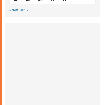
« Nov
Jan »