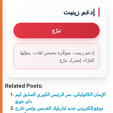
p
g
o
r
p
e
k
r
إدعم زينيت
تبرّع
إدعم زينيت. متوفّرة بخمس لغات، يموّلها
القرّاء. إشترك تبرّع
Related Posts:
الإيمان الكاثوليكي، سر الرئيس الكوري السابق كيم
داي جونغ
موقع إلكتروني جديد لبازيليك القديس بولس خارج