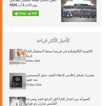
النص الكامل لصلاة التبشير الملائكي
يوم الأحد 2 آب 2026
الأخبار الأكثر قراءة
الكنيسة الكاثوليكية في فرنسا تستعدّ لاستقبال البابا
قريبًا
8 May 2026
نيجيريا: تضليل إعلامي لإخفاء العنف بحق المسيحيين
منذ عقود
15 May 2026
العبوديَّة بين اعتذار البابا لاوُن الرابع عشر وصرخة
القدِّيس شارل دي فوكو