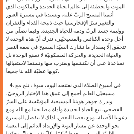
الموت والخطيئة إلى عالم الحياة الجديدة والملكوت الذي
أئتمنا المسيح الربّ عليه. ويسندنا في مسيرة العبور
والتغيير سرّ الإفخارستيا حيث ذبيحة الفداء والغفران
ووليمة جسد الربّ ودمه للحياة الجديدة. وفيما نصلّي من
أجل وحدة الكنائس والمسيحيّين، ندرك أنّ هذه الوحدة لا
تتحقق إلّا بمقدار ما نشارك السيّد المسيح في نعمة النصر
والحياة الجديدة. والحركة المسكونيّة لا تصنع الوحدة بل
تساعدنا على أن نكتشفها ونقترب منها ونستعدّ لاستقبالها
كونها عطيّة الله لنا جميعاَ.
4. في أسبوع الصلاة الذي نفتتحه اليوم، سوف نلج مع
مسيحيّي العالم أجمع إلى عمق هذا الإختبار الروحيّ،
وندرك جوهر هويتنا المسيحية المؤسَّسة على السرّ
الفصحي، نبع الحياة الجديدة وأداة مصالحتنا مع الله ومع
دعوتنا الأصيلة، ومع بعضنا البعض. لذلك لا تنفصل المسيرة
نحو الوحدة عن مسار التوبة والإرتداد الدائم إلى النعمة
الإلهيّة التي هي وحدها “تكمّل كلّ نقص فينا” وتجدّدنا