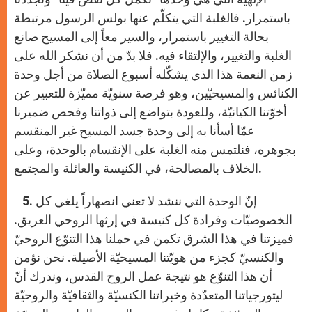
باستمرار. فالغلبة التي يتكلّم عنها بولس الرسول مرتبطة
بحالة التغيير باستمرار، والسير معاً إلى المسيح صانع
الغلبة والتغيير، والإلتقاء فيه. فلا بدّ من أن نشكر الله على
زمن النعمة هذا الذي يشكّله أسبوع الصلاة من أجل وحدة
الكنائس والمسيحيّين، وهو فرصة سنويّة مميّزة للتعبير عن
أخوّتنا الكيانيّة، وللعودة بتواضع إلى ذواتنا وفحص ضميرنا
عمّا أسأنا به إلى وحدة جسد المسيح غير المنقسم
بجوهره، فنلتمس منه الغلبة على الإنقسام بالوحدة، وعلى
الخلاف بالمصالحة، في الكنيسة والعائلة والمجتمع.
5. إنّ الوحدة التي ننشد لا تعني انصهاراً يلغي كل
الخصوصيّات وفرادة كل كنيسة في إرثها الروحي العريق.
فميزتنا في هذا الشرق تكمن في حملنا هذا التنوّع الروحيّ
والكنسيّ كجزء من هويّتنا المسيحيّة الأصيلة. نحن نؤمن
أن هذا التنوّع هو نتيجة عمل الروح القدس، وندرك أنّ
ليتورجياتنا المتعدّدة وخبراتنا الكنسيّة والثقافيّة والروحيّة