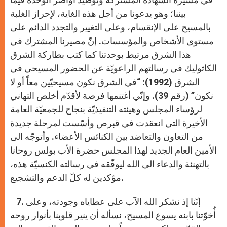
بيننا؛ وهو يدعونا من أجل هذه الغاية، لإحراز الغلبة
بالمسيح على الإنقسام، وعلى التغيير والتجدد الدائم على
مستوى الأشخاص والمؤسسات. إنّ مصيرنا المشترك في
هذا الشرق مرتبط بوحدتنا كما كتب بطاركة الشرق
الكاثوليك في رسالتهم الراعويّة عن الحضور المسيحي في
الشرق (1992): “في الشرق نكون مسيحيّين معاً أو لا
نكون” (رقم 39). وإنّي أغتنمها فرصة لأقدّم أخلص التهاني
لرؤساء المجلس وهيئته التنفيذيّة بنجاح للجمعيّة العامة
الأخيرة التي انعقدت في قبرص وأسّست لمرحلة جديدة
من التعاون والتعاضد بين الكنائس الأعضاء. وأتوجّه الى
الأمين العام الجديد لهذا المجلس حضرة الأب بولس روحانا
بالتهنئة والدعاء الى الله ليوفّقه في رسالته الكنسيّة هذه،
مؤكدين له كلّ الدعم والتشجيع.
7. إنّنا إذ نشكر الله الآب على عطاياه وجودته، وعلى
أُخوّتنا بابنه يسوع المسيح، نسأله أن ينير قلوبنا بأنوار روحه