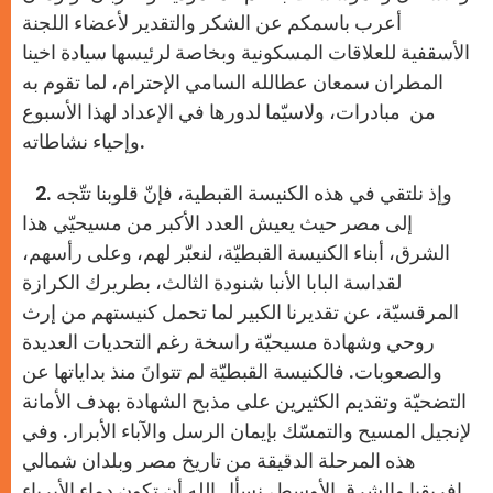
أعرب باسمكم عن الشكر والتقدير لأعضاء اللجنة
الأسقفية للعلاقات المسكونية وبخاصة لرئيسها سيادة اخينا
المطران سمعان عطالله السامي الإحترام، لما تقوم به
من مبادرات، ولاسيّما لدورها في الإعداد لهذا الأسبوع
وإحياء نشاطاته.
2. وإذ نلتقي في هذه الكنيسة القبطية، فإنّ قلوبنا تتّجه
إلى مصر حيث يعيش العدد الأكبر من مسيحيّي هذا
الشرق، أبناء الكنيسة القبطيّة، لنعبّر لهم، وعلى رأسهم،
لقداسة البابا الأنبا شنودة الثالث، بطريرك الكرازة
المرقسيّة، عن تقديرنا الكبير لما تحمل كنيستهم من إرث
روحي وشهادة مسيحيّة راسخة رغم التحديات العديدة
والصعوبات. فالكنيسة القبطيّة لم تتوانَ منذ بداياتها عن
التضحيّة وتقديم الكثيرين على مذبح الشهادة بهدف الأمانة
لإنجيل المسيح والتمسّك بإيمان الرسل والآباء الأبرار. وفي
هذه المرحلة الدقيقة من تاريخ مصر وبلدان شمالي
افريقيا والشرق الأوسط، نسأل الله أن تكون دماء الأبرياء