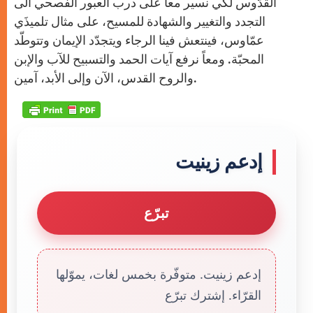
القدّوس لكي نسير معاً على درب العبور الفصحي الى
التجدد والتغيير والشهادة للمسيح، على مثال تلميذَي
عمّاوس، فينتعش فينا الرجاء ويتجدّد الإيمان وتتوطّد
المحبّة. ومعاً نرفع آيات الحمد والتسبيح للآب والإبن
والروح القدس، الآن وإلى الأبد، آمين.
إدعم زينيت
تبرّع
إدعم زينيت. متوفّرة بخمس لغات، يموّلها
القرّاء. إشترك تبرّع