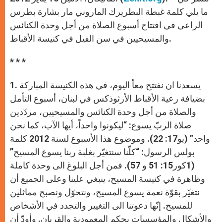
p
e
k
r
ما يلي كلمة غبطة البطريرك الماروني مار بشارة بطرس
الراعي في افتتاح أسبوع الصلاة من أجل وحدة الكنائس
والمسيحيين في سن الفيل في كنيسة الأقباط.
* * *
1. يسعدنا ان نفتتح معاً اليوم، في هذه الكنيسة المباركة
بضيافة رعية الأقباط الأرثوذكس في لبنان، أسبوع التأمل
والصلاة من أجل وحدة الكنائس والمسيحيين، مردّدين
صلاة الربّ يسوع: “ليكونوا واحداً، أيها الآب، كما نحن
واحد” (يو17: 22). وموضوع هذا الأسبوع لسنة 2012 كلمة
بولس الرسول: “كلّنا سنتغيّر بغلبة ربنا يسوع المسيح”
(1كور15: 51 و 57). فمن أجل البلوغ الى وحدة كاملة
وظاهرة في كنيسة المسيح، ينبغي علينا وعلى الجميع أن
نتغيّر بقوّة نعمة يسوع المسيح، ونتحوّل ونصبح مماثلين
للمسيح. إنّها دعوتنا الى التغيير والتجدد في الأشخاص
والأشكال والمؤسسات بحكم المعمودية والقربان. وأودّ أن