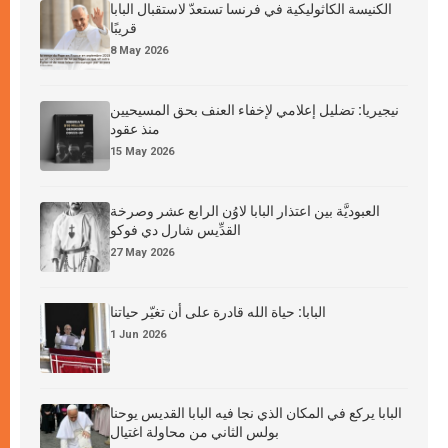
الكنيسة الكاثوليكية في فرنسا تستعدّ لاستقبال البابا
قريبًا
8 May 2026
نيجيريا: تضليل إعلامي لإخفاء العنف بحق المسيحيين
منذ عقود
15 May 2026
العبوديَّة بين اعتذار البابا لاوُن الرابع عشر وصرخة
القدِّيس شارل دي فوكو
27 May 2026
البابا: حياة الله قادرة على أن تغيّر حياتنا
1 Jun 2026
البابا يركع في المكان الذي نجا فيه البابا القديس يوحنا
بولس الثاني من محاولة اغتيال