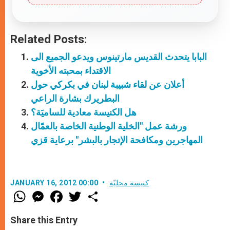
Related Posts:
البابا يتحدث القديس مارتينوس ويدعو الجميع الى
الاقتداء بمحبته الأخوية
أعلان عن لقاء شبيبة لبنان في بكركي حول
البطريرك بشارة الراعي
هل الكنيسة معادية للساميَة؟
ورشة عمل "الخلية الوطنية الخاصة بالعمّال
المهاجرين ومكافحة الإتجار بالبشر" برعاية قزي
كنيسة محليّة
JANUARY 16, 2012 00:00
W
M
F
T
S
h
e
a
w
h
a
s
c
i
a
t
s
e
t
r
Share this Entry
s
e
b
t
e