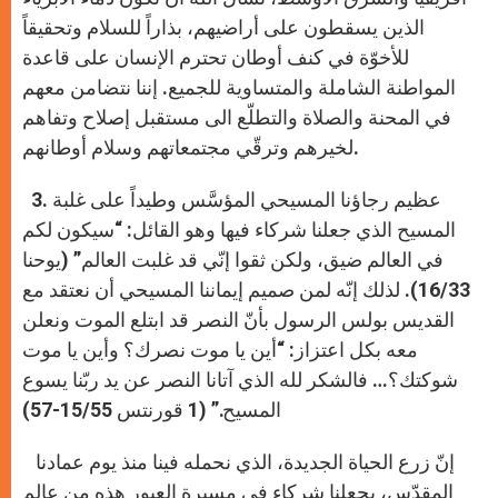
الذين يسقطون على أراضيهم، بذاراً للسلام وتحقيقاً
للأخوّة في كنف أوطان تحترم الإنسان على قاعدة
المواطنة الشاملة والمتساوية للجميع. إننا نتضامن معهم
في المحنة والصلاة والتطلّع الى مستقبل إصلاح وتفاهم
لخيرهم وترقّي مجتمعاتهم وسلام أوطانهم.
3. عظيم رجاؤنا المسيحي المؤسَّس وطيداً على غلبة
المسيح الذي جعلنا شركاء فيها وهو القائل: “سيكون لكم
في العالم ضيق، ولكن ثقوا إنّي قد غلبت العالم” (يوحنا
16/33). لذلك إنّه لمن صميم إيماننا المسيحي أن نعتقد مع
القديس بولس الرسول بأنّ النصر قد ابتلع الموت ونعلن
معه بكل اعتزاز: “أين يا موت نصرك؟ وأين يا موت
شوكتك؟… فالشكر لله الذي آتانا النصر عن يد ربّنا يسوع
المسيح.” (1 قورنتس 15/55-57)
إنّ زرع الحياة الجديدة، الذي نحمله فينا منذ يوم عمادنا
المقدّس، يجعلنا شركاء في مسيرة العبور هذه من عالم