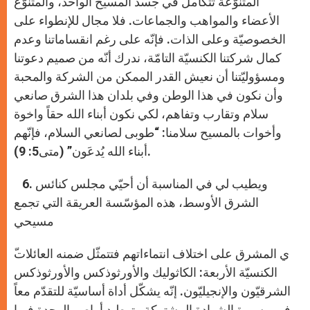
المتنوّعة تتكامل في جسد المسيح الواحد، والمتنوّع
الأعضاء والمواهب والجماعات. فلا مجال للإنطواء على
الخصوصيّة وعلى الذات. فإنّه على رغم انقساماتنا وعدم
كمال شركتنا الكنسيّة التامّة، ندرك أنّه من صميم دعوتنا
ومسؤوليّتنا أن نعيش القدر الممكن من الشركة والمحبة
وأن نكون في هذا الوطن وفي بلدان هذا الشرق صانعي
سلام وتقارب وتفاهم، لكي نكون أبناء الله حقاً واخوة
وأخوات بالمسيح سلامنا: “طوبى لصانعي السلام، فإنّهم
أبناء الله يُدعَون” (متى5: 9).
6. ويطيب لي في المناسبة أن أحيّي مجلس كنائس
الشرق الأوسط، هذه المؤسّسة العريقة التي تجمع
مسيحي
الكنسيّة الأربعة: الكاثوليك والأورثوذكس والأورثوذكس
الشرقيّون والإنجيليّون. إنّه يشكّل أداة أساسيّة للتقدّم معاً
في مسيرة الشهادة المشتركة وتوطيد أواصر الوحدة فيما