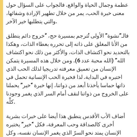
عظمة وجمال الحياة والواقع. فالجواب على السؤال حول
معنى خبرة الحب، يمر من خلال تطهير الإرادة وشفائها،
والتي يتطلبها خير الآخر.
فالـ”نشوة” الأولى تُُترجم بمسيرة حج، “خروج دائم ينطلق
من الأنا المغلق على ذاته إلى تحرره بعطاء الذات، وهكذا
بالتحديد نحو اكتشاف الذات، والأكثر من ذلك نحو اكتشاف
الله” (الله محبة عدد 6). ومن خلال هذه المسيرة يتمكن
الإنسان من تعميق معرفته تدريجيا لذلك الحب الذي
اختبره في البداية. لذا فخبرة الحب الإنسانية تحمل في
ذاتها حماسا يأخذنا أبعد من ذواتنا، إنها خبرة “خير” يحملنا
على الخروج من ذواتنا لنقف أمام السر الذي يغمر وجودنا
كلَّه.
أضاف الأب الأقدس ينطبق هذا أيضا على خبرات بشرية
أخرى كالصداقة وحب المعرفة، فكل “خير” يختبره
الإنسان يمتد نحو السرّ الذي يغمر الإنسان نفسه، وكل