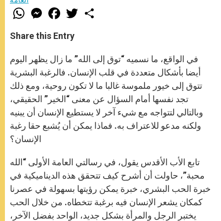
العامة
W
M
F
T
S
h
e
a
w
h
a
s
c
i
a
t
s
e
t
r
Share this Entry
s
e
b
t
e
A
n
o
e
p
g
o
r
في الواقع، ما نسميه “توق إلى الله” ما زال يظهر اليوم
p
e
k
r
أيضا بأشكال متعددة في قلب الإنسان. فالرغبة البشرية
تتوق إلى خيور ملموسة غالبا ما لا تكون روحية، ومع ذلك
تجد نفسها أمام السؤال عن معنى “الخير” الحقيقي،
وبالتالي لتتواجه مع شيء آخر لا يستطيع الإنسان أن يبنيه
ولكنه مدعو للاعتراف به. فماذا يمكن أن يُشبع حقا رغبة
الإنسان؟
تابع الأب الأقدس يقول، في رسالتي العامة الأولى “الله
محبة”، حاولت أن أشرح كيف تتحقق هذه الديناميكية في
خبرة الحب البشري، خبرة يمكن رؤيتها بسهولة في عصرنا
كمكان يشعر الإنسان فيه برغبة تتخطاه. من خلال الحب
يختبر الرجل والمرأة بشكل جديد، الواحد بفضل الآخر،