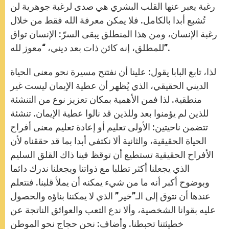
رغبة يعبر عنها القلب البشري هي صدى لرغبة جوهرية لن
تُشبع أبدا بالكامل. فلا يمكن معرفة الله فقط من خلال
رغبة الإنسان، ومن هذا المنطلق يبقى السرّ: الإنسان تواق
للمطلق، إنه كائن ذات بعد ديني، “معوز لله”.
لذا، تابع البابا يقول: علينا أن نفتتح مسيرة نحو معنى الحياة
الديني الحقيقي، الذي يُظهر أن عطية الإيمان ليست غير
منطقية. لذا فمن الأهمية بمكان تعزيز نوع من التنشئة
للذين لم يؤمنوا بعد وللذين قد نالوا عطية الإيمان. تنشئة
تتضمن ناحيتين: الأولى تعليم أو إعادة تعليم معنى أفراح
الحياة الحقيقية، والثانية ألا نكتفي أبدا بما قد حققناه لأن
الأفراح الحقيقية تستطيع أن توقظ فينا ذاك القلق السليم
الذي يجعلنا أكثر تطلبا مع ذواتنا ويجعلنا ندرك دائما
وبوضوح أكبر أنه ما من شيء يمكنه أن يملأ قلبنا. فنتعلم
عندها أن نتوق إلى الـ”خير” الذي لا يمكننا بناؤه والحصول
عليه بقوانا الشخصية، وألا ندع التعب والعوائق الناتجة عن
خطيئتنا تحبطنا. وأضاف: نحن حجاج نحو الموطن