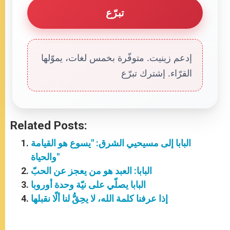
تبرّع
إدعم زينيت. متوفّرة بخمس لغات، يموّلها
القرّاء. إشترك تبرّع
Related Posts:
البابا إلى مسيحيي الشرق: "يسوع هو القيامة
والحياة"
البابا: العبد هو من يعجز عن الحبّ
البابا يصلّي على نيّة وحدة أوروبا
إذا عرفنا كلمة الله، لا يحِقُّ لنا ألّا نقبلها