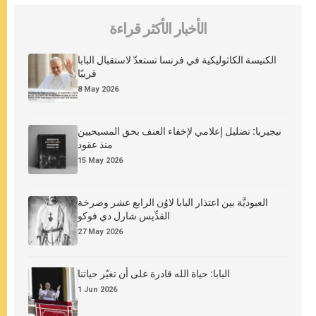
الأخبار الأكثر قراءة
الكنيسة الكاثوليكية في فرنسا تستعدّ لاستقبال البابا
قريبًا
8 May 2026
نيجيريا: تضليل إعلامي لإخفاء العنف بحق المسيحيين
منذ عقود
15 May 2026
العبوديَّة بين اعتذار البابا لاوُن الرابع عشر وصرخة
القدِّيس شارل دي فوكو
27 May 2026
البابا: حياة الله قادرة على أن تغيّر حياتنا
1 Jun 2026