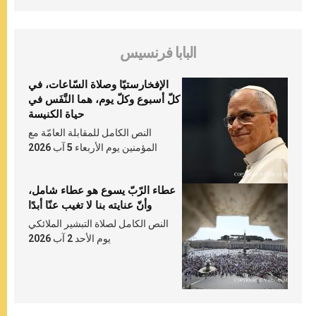
البابا فرنسيس
الإفخارستيّا وصلاة السّاعات، في
كلّ أسبوع وكلّ يوم، هما النَّفَس في
حياة الكنيسة
النص الكامل للمقابلة العامّة مع
المؤمنين يوم الأربعاء 5 آب 2026
عطاء الرّبّ يسوع هو عطاء شامل،
وأنّ عنايته بنا لا تغيب عنّا أبدًا
النص الكامل لصلاة التبشير الملائكي
يوم الأحد 2 آب 2026