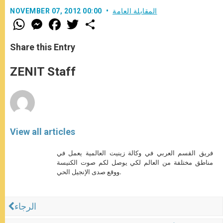
المقابلة العامة
NOVEMBER 07, 2012 00:00
W
M
F
T
S
h
e
a
w
h
a
s
c
i
a
t
s
e
t
r
Share this Entry
s
e
b
t
e
A
n
o
e
p
g
o
r
ZENIT Staff
p
e
k
r
View all articles
فريق القسم العربي في وكالة زينيت العالمية يعمل في
مناطق مختلفة من العالم لكي يوصل لكم صوت الكنيسة
ووقع صدى الإنجيل الحي.
الرجاء