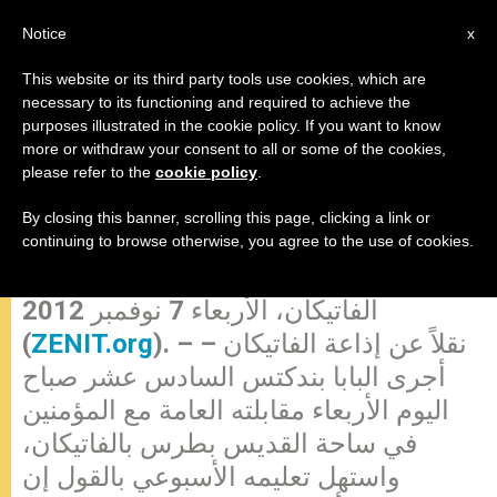
AR
Notice
x
This website or its third party tools use cookies, which are
necessary to its functioning and required to achieve the
purposes illustrated in the cookie policy. If you want to know
في مقابلته العامة مع المؤمنين البابا
more or withdraw your consent to all or some of the cookies,
please refer to the
cookie policy
.
بندكتس السادس عشر يتحدث عن
توق الإنسان إلى الله
By closing this banner, scrolling this page, clicking a link or
continuing to browse otherwise, you agree to the use of cookies.
الفاتيكان، الأربعاء 7 نوفمبر 2012
). – نقلاً عن إذاعة الفاتيكان –
ZENIT.org
(
أجرى البابا بندكتس السادس عشر صباح
اليوم الأربعاء مقابلته العامة مع المؤمنين
في ساحة القديس بطرس بالفاتيكان،
واستهل تعليمه الأسبوعي بالقول إن