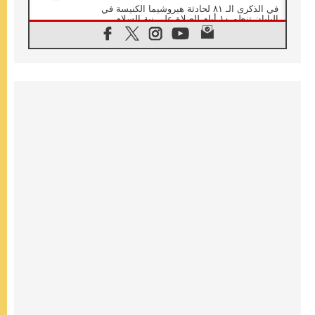
في الذكرى الـ ٨١ لحادثة هيروشيما الكنيسة في
اليابان تنظم ١٠ أيام للصلاة على نية السلام
07.08.2026
الكنيسة في الأوروغواي: زيارة البابا ستعزز
الإيمان والرجاء
06.08.2026
الاجتماع الشهري للمطارنة الموارنة
06.08.2026
الكاردينال روسي: زيارة البابا لاوُن إلى الأرجنتين
هي تكريم للبابا فرنسيس
06.08.2026
زيارة البابا إلى البيرو ستكون زمن نعمة ومصالحة
ورجاء
06.08.2026
الكاردينال بارولين في المكسيك: علينا أن نكون
حاضرين إلى جانب المهمشين والمهاجرين
والأجانب
06.08.2026
البابا لاوُن الرابع عشر للشباب في أسيزي:
"أوروبا والعالم يبحثان اليوم عن قديسين جُدد
فيكم"