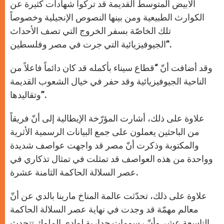
الأبيض المتوسط القديمة قد تركوا شهادات كثيرة عن
الكوارث الطبيعية ومن بينها النصوص الإنجيلية وخصوصاً
تلك الخاصّة بسفر الخروج التي تصف الأحداث
الجيوفيزيائية التي جرت في مصر وفلسطين”.
وقد أضافت أنّ “قطاع سيناء بأكمله قد كان دائماً فاعلاً من
الناحية الجيوفيزيائية وقد حفر في خيال الشعوب القديمة
وتقاليدها”.
علاوة على ذلك، أشارت المؤرّخة الإيطالية إلى أنّ فريقاً
من الباحثين يعملون على جمع البيانات الرسمية الأثرية
والمكتوبة وذكرت أنّ مصر قد واجهت عواصف شديدة
وواحدة من هذه العواصف قد تمثلت في تمثال تذكاري في
عصر السلالة الحاكمة الثامنة عشرة.
علاوة على ذلك، تحدّثت عالمة المناخ مارينا بالدي عن أنّ
معالم مهمّة قد وجدت في نهاية عصر السلالة الحاكمة
التاسعة عشر وأنّ رسومات جدارية لوادي الملوك تتحدث