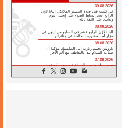
09.08.2026
في كلمته قبل صلاة التبشير الملائكي البابا لاوُن
الرابع عشر يسلط الضوء على إنجيل اليوم
ويشدد على الثقة بالله
08.08.2026
البابا لاوُن الرابع عشر في السابع من أيلول في
مزار أم المشورة الصالحة في جناتزانو
08.08.2026
بارولين يختتم زيارته إلى المكسيك مؤكدا أن
صناعة السلام تبدأ بالتعاطف مع ألم الآخر
07.08.2026
صدور بيان ختامي لأول لقاء مسيحي كونفوشي
بمشاركة الدائرة الفاتيكانية للحوار بين الأديان
07.08.2026
الكاردينال ستورلا: زيارة البابا لاوُن الرابع عشر
ستكون بشرى سارة للأوروغواي بأكملها
07.08.2026
الفاتيكان يعلن برنامج الزيارة الرسولية للبابا لاوُن
الرابع عشر إلى فرنسا
07.08.2026
في الذكرى الـ ٨١ لحادثة هيروشيما الكنيسة في
اليابان تنظم ١٠ أيام للصلاة على نية السلام
07.08.2026