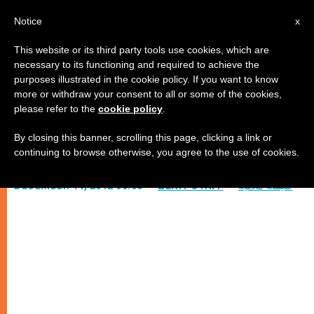
AR
Notice
x
This website or its third party tools use cookies, which are
necessary to its functioning and required to achieve the
purposes illustrated in the cookie policy. If you want to know
الواقع التاريخي لـ"ضربات مصر"
more or withdraw your consent to all or some of the cookies,
please refer to the
cookie policy
.
By closing this banner, scrolling this page, clicking a link or
موضوع المؤتمر الدولي في روما
continuing to browse otherwise, you agree to the use of cookies.
كنيسة محليّة
ZENIT STAFF
DECEMBER 14, 2012 00:00