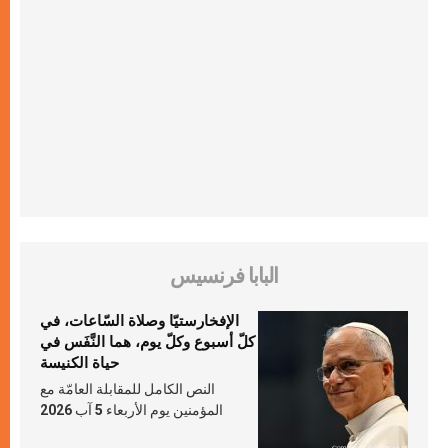
البابا فرنسيس
الإفخارستيّا وصلاة السّاعات، في
كلّ أسبوع وكلّ يوم، هما النَّفَس في
حياة الكنيسة
النص الكامل للمقابلة العامّة مع
المؤمنين يوم الأربعاء 5 آب 2026