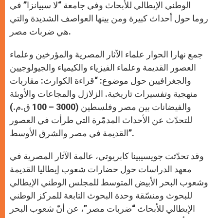
الوطني الإيطالي للأبحاث وفي جامعة “لا سبيانزا” في
روما حول أحداث كبيرة ومن بينها العواصف الشديدة والتي
هي ضربات مصر.
جمع نهارا الحوار علماء الآثار المصرية والمؤرخين وعلماء
العصور القديمة وعلماء الفيزياء والكيمياء والجيولوجيين
والجغرافيين حول موضوع: “قراءة الكوارث: مقاربات
منهجية وتفسيرات تاريخية. الزلازل والمجاعات والأوبئة
والفيضانات بين مصر وفلسطين (3000 – 100 ق.م.)
للتحدّث عن الأحداث المدمّرة التي طرأت في العصور
القديمة في مصر والشرق الأوسط”.
وقد تحدّثت جويسيبينا كابريوتي، عالمة الآثار المصرية في
معهد الدراسات حول حضارات شعوب إيطاليا القديمة
وشعوب البحر الأبيض المتوسط للمجلس الوطني الإيطالي
للبحوث ومنسّقة وحدة البحوث التابعة للمركز الوطني
الإيطالي للأبحاث “ضربات مصر”، عن أنّ شعوب البحر