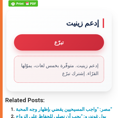
إدعم زينيت
تبرّع
إدعم زينيت. متوفّرة بخمس لغات، يموّلها
القرّاء. إشترك تبرّع
Related Posts:
مصر: "واجب المسيحيين يقضي بإظهار وجه المحبة"
بول غوندرو: "يجب أن نصلي للحفاظ على الزواج