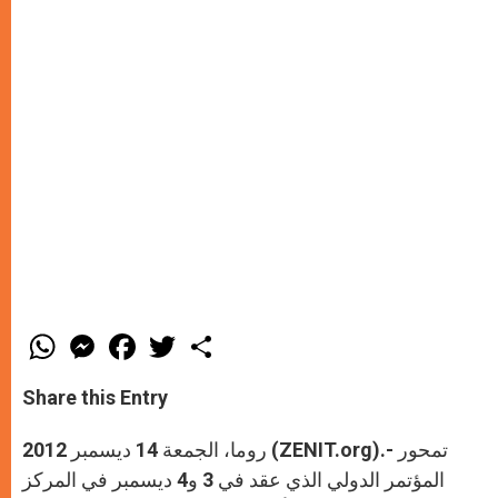
W
M
F
T
S
h
e
a
w
h
a
s
c
i
a
t
s
e
t
r
Share this Entry
s
e
b
t
e
A
n
o
e
p
g
o
r
روما، الجمعة 14 ديسمبر 2012 (ZENIT.org).- تمحور
p
e
k
r
المؤتمر الدولي الذي عقد في 3 و4 ديسمبر في المركز