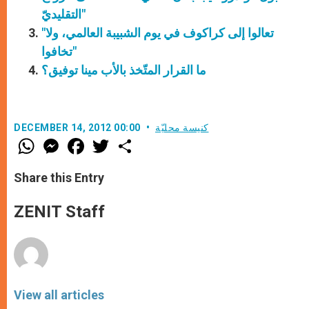
التقليديّ"
"تعالوا إلى كراكوف في يوم الشبيبة العالمي، ولا
تخافوا"
ما القرار المتّخذ بالأب مينا توفيق؟
كنيسة محليّة
DECEMBER 14, 2012 00:00
W
M
F
T
S
h
e
a
w
h
a
s
c
i
a
t
s
e
t
r
Share this Entry
s
e
b
t
e
A
n
o
e
p
g
o
r
ZENIT Staff
p
e
k
r
View all articles