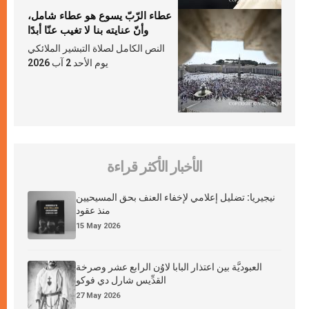
عطاء الرّبّ يسوع هو عطاء شامل،
وأنّ عنايته بنا لا تغيب عنّا أبدًا
النص الكامل لصلاة التبشير الملائكي
يوم الأحد 2 آب 2026
الأخبار الأكثر قراءة
نيجيريا: تضليل إعلامي لإخفاء العنف بحق المسيحيين
منذ عقود
15 May 2026
العبوديَّة بين اعتذار البابا لاوُن الرابع عشر وصرخة
القدِّيس شارل دي فوكو
27 May 2026