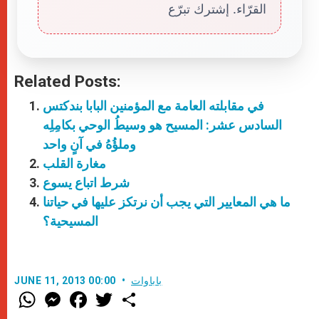
القرّاء. إشترك تبرّع
Related Posts:
في مقابلته العامة مع المؤمنين البابا بندكتس
السادس عشر: المسيح هو وسيطُ الوحي بكامِلِه
وملؤُهُ في آنٍ واحد
مغارة القلب
شرط اتباع يسوع
ما هي المعايير التي يجب أن نرتكز عليها في حياتنا
المسيحية؟
باباوات
JUNE 11, 2013 00:00
W
M
F
T
S
h
e
a
w
h
a
s
c
i
a