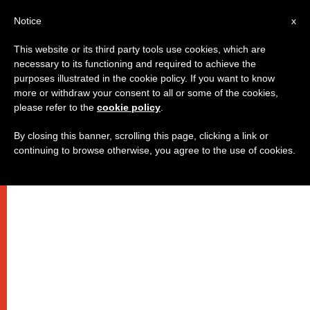
AR
Notice
x
This website or its third party tools use cookies, which are
necessary to its functioning and required to achieve the
purposes illustrated in the cookie policy. If you want to know
البابا فرنسيس: التطويبات هي
more or withdraw your consent to all or some of the cookies,
please refer to the
cookie policy
.
"الوصايا الجديدة"
By closing this banner, scrolling this page, clicking a link or
continuing to browse otherwise, you agree to the use of cookies.
الحريّة الحقيقيّة المسيحيّة هي فتح القلوب