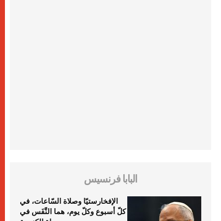
البابا فرنسيس
الإفخارستيّا وصلاة السّاعات، في
كلّ أسبوع وكلّ يوم، هما النَّفَس في