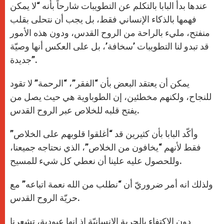
عندها بدأ البابا بالتكلم عن التطويبات شارحاً بأنه “لا يمكن
فهمها بالذكاء الإنساني فقط، بل يجب أن نتحلى بقلب
منفتح، مليء بالراحة من الروح القدس، ودون هذه الأمور
قد تبدو لنا التطويبات ’سخافة’، بل على العكس أنها وصيّة
جديدة”.
يمكن أن يعتقد البعض بأن “الفقر”، “الرحمة” لا تقود
للنجاح، ولكنهم مخطئين، إن الطوباوية هي حيث يصل من
يفتح قلبه للخلاص عبر الروح القدس.
وأكّد البابا بأن كثيرين قد “أغلقوا قلوبهم على الخلاص”
فقط لأنهم “يخافون من الخلاص”، الذي نحتاجه جميعنا،
وللحصول عليه علينا أن نعطي كل شيء للمسيح.
ولذلك انه أمر ضروريّ أن “نطلب من الله نعمة اتباعه” مع
حريّة الروح القدس.
دون الاكتفاء بالحرية الإنسانيّة إذ انها عبودية، تشعرنا