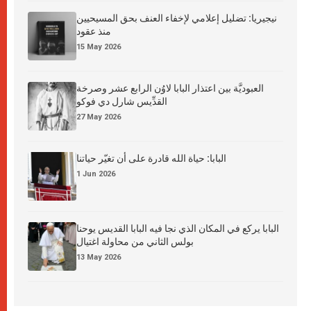
نيجيريا: تضليل إعلامي لإخفاء العنف بحق المسيحيين
منذ عقود
15 May 2026
العبوديَّة بين اعتذار البابا لاوُن الرابع عشر وصرخة
القدِّيس شارل دي فوكو
27 May 2026
البابا: حياة الله قادرة على أن تغيّر حياتنا
1 Jun 2026
البابا يركع في المكان الذي نجا فيه البابا القديس يوحنا
بولس الثاني من محاولة اغتيال
13 May 2026