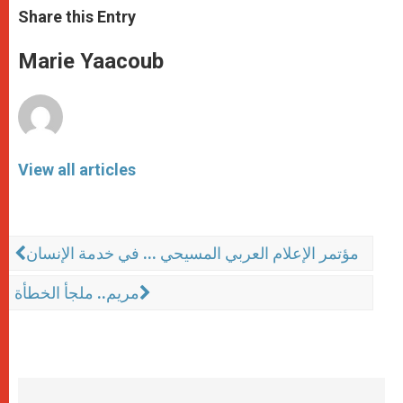
t
s
e
t
r
Share this Entry
s
e
b
t
e
A
n
o
e
p
g
o
r
Marie Yaacoub
p
e
k
r
View all articles
مؤتمر الإعلام العربي المسيحي ... في خدمة الإنسان
مريم.. ملجأ الخطأة