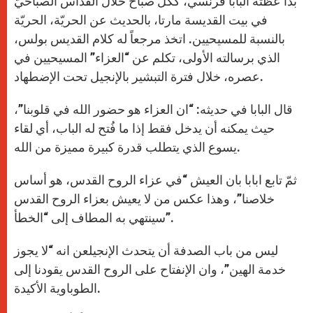
بدأ عظته البابا فرنسي، ككل صباح خلال القداس الصباحيّ
p
e
k
r
في بيت القديسة مارتا، بالحديث عن الحريّة، الحريّة
بالنسبة للمسيحيين. اتخذ مرجعاً له كلام القديس بولس،
الذي برسالته الأولى، تكلم عن “العزاء” المسيحيين في
عصره، خلال فترة التبشير بالإنجيل تحت الإضطهاد.
قال البابا في حديثه: “ان العزاء هو حضور الله في قلوبنا”،
حيث يمكنه أن يدخل فقط إذا ما فُتح له الباب، أي لقاء
يسوع الذي يتطلب قدرة كبيرة مميزة من الله.
ثمّ تابع ابابا بان العيش “في عزاء الروح القدس، هو أساس
خلاصنا”، وهذا عكس من لا يعيش بعزاء الروح القدس
سينتهي به المطاف إلى “الخطأ”.
ليس من باب الصدفة أن يتحدث الإنجيلعن انه “لا يجوز
خدمة الهين”، وان الإنفتاح على الروح القدس يقودنا إلى
الطوباوية الأكيدة.