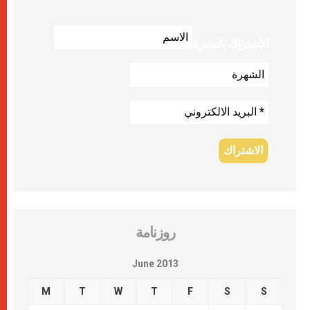
للاشتراك بالنشرة
روزنامة
June 2013
M
T
W
T
F
S
S