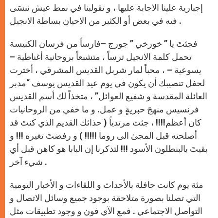
إجبارية علينا الاجابة عليها ، و تقولبنا في نمط عيش ننسَى
فيه في بعض أو الكثير من الاحيان بساطة الانجيل .
فجئتَ يا ” خورخي ” جورج –فارساً من فرسان الكنيسة
تحمل كلمة الانجيل ترساً ، متشبعاً بروحانية أغناطية –
يسوعية – ، محباً لمار شربل القديس المشرقي ، أخترت
لحفل تنصيبك أن يكون في يوم عيد القديس يوسف “مدبر
العائلة المقدسة و شفيع العوائل” ، متخذاً لك أسم القديس
فرنسيس منهجَ حبريةٍ و عمل. و ما خفي من الروحانيات
كان أعظم!!!! ، جئت مرتدياً ( حذائك القديم الذي كنتَ قد
أصلحته قبل المجئ الى روما !!!!! ) و رفضتَ تغيره !!! و
بقيتَ بالبنطلون الأسود !!! لتذكرنا إن البابا هو كاهن قبل أي
شيء آخر .
مئة يوم كانت حافلة بالأحداث و اللقاءات و الأخبار اليومية
التي تصلنا بصورة متلاحقة بوجود جميع وسائل الاتصال و
التواصل الاجتماعي . فمع الآي فون و وجود تطبيقات مثل