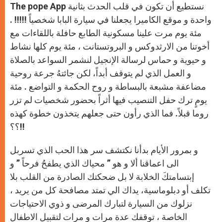
The pope App نستطيع أن تكون في قلب الحدث بثانية
واحدة و موقع الكاميرا يجعلنا في سيارة البابا شخصياً !!!!! .
مئة يوم مرت علينا مسكونية الطابع حافلة باللقاءات مع
أخوتنا من الارثدوكس و البروتستانت ، مئة يوم كلها نشاط
و حيوية و حماس لرسالة الإنجيل لنشمر السواعد بالصلاة
و العمل الذي لم يتوقف أبداً، لكن جائتهُ جرعة روحية
مضاعفة مشبعة بالبساطة و روح الحكمة و التواضع . مئة
يومٍ ترك حفل التنصيب فيها أثراً بحضور شخصيات لم تزر
روما قبلاً. فما الذي رأون حتى جعلهم يتخذون خطوة كهذه
؟؟!!
و بمرور الأيام بدأنا نكتشف سر هذا الحب الذي تسربل
الى اعماقنا ألا و هو ” محياك الذي يطفحُ فرحاً ” و
إبتسامتكَ الخلابة لا بل ضحكتك الصادرة من القلب بلا
تكلف أو دبلوماسية، يداك الي تمتد مصافحة كل من يريد ،
نزلوك من السيارة لتبارك المرضى و ذوي الاحتياجات
الخاصة ، توقفك عدة مرات و مرات لتقبيل الاطفال