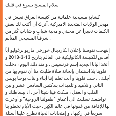
سلام المسيح يسوع في قلبك
كشابةٍ مسيحية علمانية من كنيسة العراق تعيش في
مهجر الولايات المتحدة الاميركية .آثرتُ أن أكتب لك بعض
الكلمات تعبيراً عن محبتي و محبة شبابٍ و شاباتٍ كُثر من
شرقنا المسيحي المتألم .
إبتهجت نفوسنا بإعلان الكاردينال خورخي ماريو برغوليو أباً
أقدس للكنيسة الكاثوليكية في العالم بتاريخ 13-3-2013 و
أتخذ البابا الجديد إسم فرنسيس . و منذ ذلك اليوم ، دخلت
قلوبنا بلا استئذان بإنحائة صلاة طلبتَ منا أن نقوم بها من
أجلك . دخلت قلوبنا و أنت تعلم إننا أبناء و بنات يوحنا بولس
الثاني و تلاميذ و تلميذات بندكتس السادس عشر و بين
القلب و العقل ، ملكتَ فينا شيئا آخر . اذ ببساطتك و
تواضعك تسللتَ الى أعماق “طفولتنا الروحية” و أوعزتَ
لها للإفاقة من غفوتها في عالم الكِبر . حيث الأيام تخطو بنا
سريعاً في ركبها ، و إمتحانات الحياة تطرح علينا أسئلة