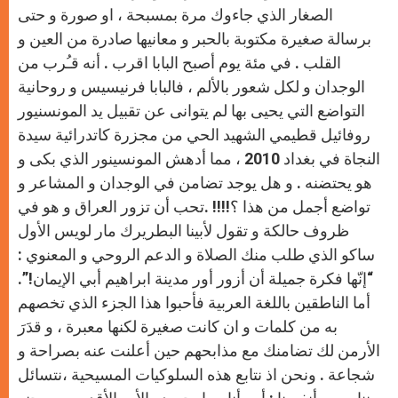
الصغار الذي جاءوك مرة بمسبحة ، او صورة و حتى
برسالة صغيرة مكتوبة بالحبر و معانيها صادرة من العين و
القلب . في مئة يوم أصبح البابا اقرب . أنه قـُرب من
الوجدان و لكل شعور بالألم ، فالبابا فرنيسيس و روحانية
التواضع التي يحيى بها لم يتوانى عن تقبيل يد المونسنيور
روفائيل قطيمي الشهيد الحي من مجزرة كاتدرائية سيدة
النجاة في بغداد 2010 ، مما أدهش المونسينور الذي بكى و
هو يحتضنه . و هل يوجد تضامن في الوجدان و المشاعر و
تواضع أجمل من هذا ؟!!!! .تحب أن تزور العراق و هو في
ظروف حالكة و تقول لأبينا البطريرك مار لويس الأول
ساكو الذي طلب منك الصلاة و الدعم الروحي و المعنوي :
“إنّها فكرة جميلة أن أزور أور مدينة ابراهيم أبي الإيمان!”.
أما الناطقين باللغة العربية فأحبوا هذا الجزء الذي تخصهم
به من كلمات و ان كانت صغيرة لكنها معبرة ، و قدَرَ
الأرمن لك تضامنك مع مذابحهم حين أعلنت عنه بصراحة و
شجاعة . ونحن اذ نتابع هذه السلوكيات المسيحية ،نتسائل