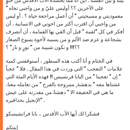
بيننا و بين أنفسنا : أين أنا مما يجسده الأب الأقدس من حنوٍ
على الآخرين ؟؟ أوليس عليّ و من واجبي تجاه ”
معموديتي و مسيحيتي ” أن أعمل مراجعة حياة ؟ . أو ليس
من واجبي أن اقترب أكثر من اخوتي في الانسانية ، أن
أفكر في كل “لقمة ” قبل أن القي بها القمامة ، أن أتصرف
بشجاعة و عزم ضد الألم و من يسببه لأخوة يسوع الصغار
؟؟!!! و نكون شبيبة من ” نورٍ و نار” ؟
في الختام و أنا أكتب هذه السطور ، أستوقفتني كمية
علامات ” التعجب ” التي وردت في هذا المقال . فلا ” عجباً
” إن ” تعجبنا ” من البابا فرنسيس !! فهذه الأيام المئة التي
عشناها معه ” بدهشة ٍ ممزوجة بالفرح ” من تعامله معنا،
ما هي في الحقيقة الا ” دهشةً من مقدرته على عيش
الإنجيل بحذافيره” .
فشكرا لك أيها الأب الأقدس .. بابا فرانشيسكو
إبنتكم