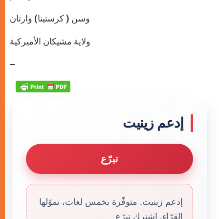
وسن ( كرستينا) وارتان
ولاية مشيكان الأميركية
–
إدعم زينيت
تبرّع
إدعم زينيت. متوفّرة بخمس لغات، يموّلها
القرّاء. إشترك تبرّع