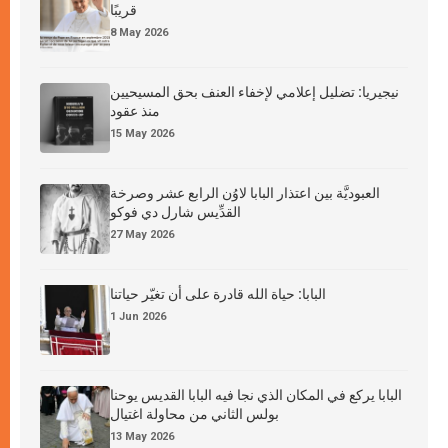
قريبًا
8 May 2026
نيجيريا: تضليل إعلامي لإخفاء العنف بحق المسيحيين
منذ عقود
15 May 2026
العبوديَّة بين اعتذار البابا لاوُن الرابع عشر وصرخة
القدِّيس شارل دي فوكو
27 May 2026
البابا: حياة الله قادرة على أن تغيّر حياتنا
1 Jun 2026
البابا يركع في المكان الذي نجا فيه البابا القديس يوحنا
بولس الثاني من محاولة اغتيال
13 May 2026