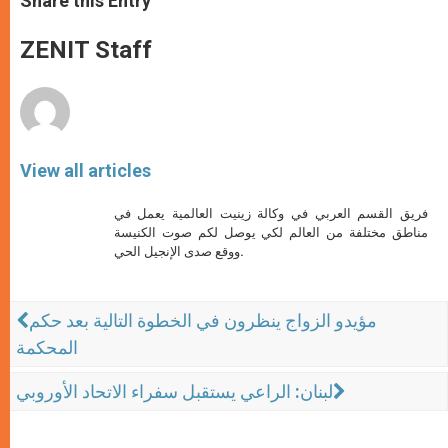
Share this Entry
s
e
b
t
e
A
n
o
e
p
g
o
r
ZENIT Staff
p
e
k
r
View all articles
فريق القسم العربي في وكالة زينيت العالمية يعمل في
مناطق مختلفة من العالم لكي يوصل لكم صوت الكنيسة
ووقع صدى الإنجيل الحي.
مؤيدو الزواج ينظرون في الخطوة التالية بعد حكم
المحكمة
لبنان: الراعي يستقبل سفراء الاتحاد الأوروبي