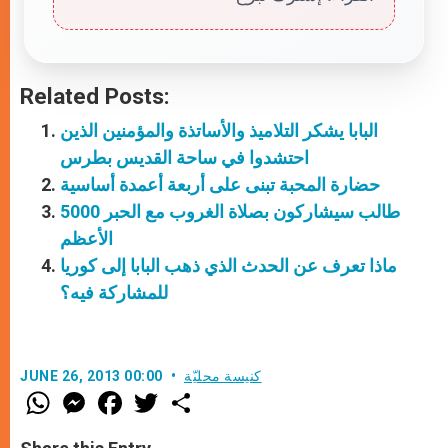
Related Posts:
البابا يشكر التلاميذ والأساتذة والمؤمنين الذين
احتشدوا في ساحة القديس بطرس
حضارة المحبة تبنى على أربعة أعمدة أساسية
5000 طالب سيشاركون بصلاة الغروب مع الحبر
الأعظم
ماذا تعرف عن الحدث الذي ذهب البابا إلى كوريا
للمشاركة فيه؟
كنيسة محليّة
JUNE 26, 2013 00:00
W
M
F
T
S
h
e
a
w
h
a
s
c
i
a
t
s
e
t
r