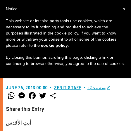
AR
Notice
x
This website or its third party tools use cookies, which are
necessary to its functioning and required to achieve the
purposes illustrated in the cookie policy. If you want to know
100 يوم من "الدهشة" مع قداسة البابا
more or withdraw your consent to all or some of the cookies,
please refer to the
cookie policy
.
فرنسيس
By closing this banner, scrolling this page, clicking a link or
continuing to browse otherwise, you agree to the use of cookies.
رسالة من شابة عراقية
كنيسة محليّة
ZENIT STAFF
JUNE 26, 2013 00:00
W
M
F
T
S
h
e
a
w
h
a
s
c
i
a
t
s
e
t
r
Share this Entry
s
e
b
t
e
A
n
o
e
p
g
o
r
أبتِ الأقدس
p
e
k
r