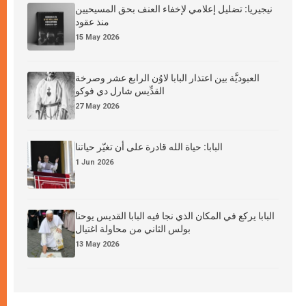
نيجيريا: تضليل إعلامي لإخفاء العنف بحق المسيحيين
منذ عقود
15 May 2026
العبوديَّة بين اعتذار البابا لاوُن الرابع عشر وصرخة
القدِّيس شارل دي فوكو
27 May 2026
البابا: حياة الله قادرة على أن تغيّر حياتنا
1 Jun 2026
البابا يركع في المكان الذي نجا فيه البابا القديس يوحنا
بولس الثاني من محاولة اغتيال
13 May 2026