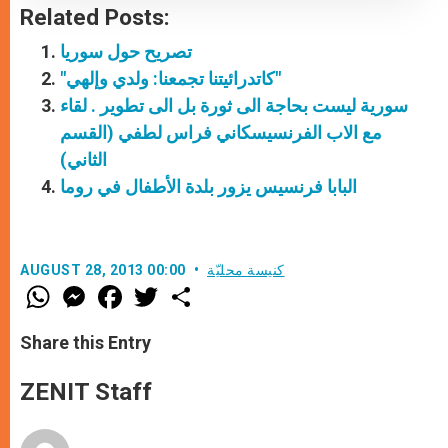
Related Posts:
تصريح حول سوريا
"كاتدرائيتنا تجمعنا: ولدي وإلهي"
سورية ليست بحاجة الى ثورة بل الى تطوير . لقاء
مع الاب الفرنسيسكاني فراس لطفي (القسم
الثاني)
البابا فرنسيس يزور بلدة الأطفال في روما
كنيسة محليّة
AUGUST 28, 2013 00:00
W
M
F
T
S
h
e
a
w
h
a
s
c
i
a
t
s
e
t
r
Share this Entry
s
e
b
t
e
A
n
o
e
p
g
o
r
ZENIT Staff
p
e
k
r