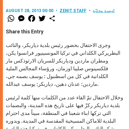
كنيسة محليّة
ZENIT STAFF
AUGUST 28, 2013 00:00
W
M
F
T
S
h
e
a
w
h
a
s
c
i
a
t
s
e
t
r
Share this Entry
s
e
b
t
e
A
n
o
e
p
g
o
r
وجرى الاحتفال بحضور رئيس بلدية دياربكر، والنائب
p
e
k
r
البطريركي الكلداني في تركيا المونسينيور فرانسوا يكن،
ومطران ماردين ودياربكر للسريان الارثوذكس مار
فلكسينوس صليبا اوزمان، ورؤساء المجالس الملية
الكلدانية في كل من اسطنبول : يوسف بصمه جي،
ماردين: عدنان دهين، دياربكر: يوسف عبدالله.
وخلال الاحتفال تمّ القاء عدد من الكلمات منها كلمة لرئيس
بلدية دياربكر ركزّ فيها على تاريخ هذه المدينة، والبصمات
التي تركها ابناء شعبنا في المنطقة، مبيناً مدى احترام
البلدية للاماكن المسيحية المقدسة في المدينة. وبدوره
شكر النائب البطريركي الكلداني في تركيا هذه البادرة