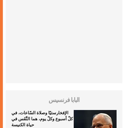
البابا فرنسيس
الإفخارستيّا وصلاة السّاعات، في
كلّ أسبوع وكلّ يوم، هما النَّفَس في
حياة الكنيسة