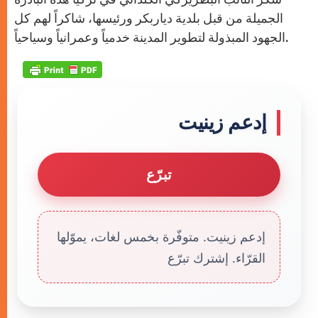
الجميلة من قبل بلدية دياربكر ورئيسها، شاكراً لهم كل
الجهود المبذولة لتطوير المدينة خدمياً وعمرانياً وسياحياً.
إدعم زينيت
تبرّع
إدعم زينيت. متوفّرة بخمس لغات، يموّلها
القرّاء. إشترك تبرّع