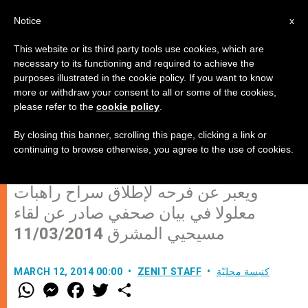
AR
Notice
x
This website or its third party tools use cookies, which are
necessary to its functioning and required to achieve the
purposes illustrated in the cookie policy. If you want to know
لقاء مسيحيي المشرق يستنكر
more or withdraw your consent to all or some of the cookies,
please refer to the
cookie policy
.
الصمت والتعتيم الدولي على إعدام
سبعة أقباط في ليبيا
By closing this banner, scrolling this page, clicking a link or
continuing to browse otherwise, you agree to the use of cookies.
ويعبر عن فرحه لإطلاق سراح راهبات
معلولا في بيان صحفي صادر عن لقاء
مسيحيي المشرق 11/03/2014
كنيسة محليّة
ZENIT STAFF
MARCH 12, 2014 00:00
W
M
F
T
S
h
e
a
w
h
a
s
c
i
a