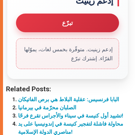
إدعم زينيت
تبرّع
إدعم زينيت. متوفّرة بخمس لغات، يموّلها
القرّاء. إشترك تبرّع
Related Posts:
البابا فرنسيس: عقلية البلاط هي برص الفاتيكان
الصلبان محرّمة في بيرمانيا
تشييد أول كنيسة في سيناء والأجراس تقرع فرحًا!
محاولة فاشلة لتفجير كنيسة في إندونيسيا على يد
مناصري الدولة الإسلامية!