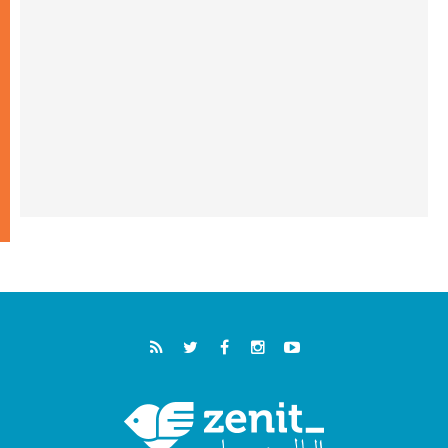
خمسون عاما على استشهاد الأسقف الأرجنتيني
الطوباوي إنريكي أنجيليلي