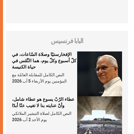
البابا فرنسيس
الإفخارستيّا وصلاة السّاعات، في
كلّ أسبوع وكلّ يوم، هما النَّفَس في
حياة الكنيسة
النص الكامل للمقابلة العامّة مع
المؤمنين يوم الأربعاء 5 آب 2026
عطاء الرّبّ يسوع هو عطاء شامل،
وأنّ عنايته بنا لا تغيب عنّا أبدًا
النص الكامل لصلاة التبشير الملائكي
يوم الأحد 2 آب 2026