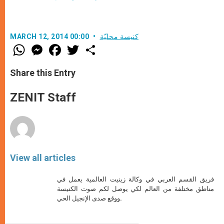
كنيسة محليّة
MARCH 12, 2014 00:00
W
M
F
T
S
h
e
a
w
h
a
s
c
i
a
t
s
e
t
r
Share this Entry
s
e
b
t
e
A
n
o
e
p
g
o
r
ZENIT Staff
p
e
k
r
View all articles
فريق القسم العربي في وكالة زينيت العالمية يعمل في
مناطق مختلفة من العالم لكي يوصل لكم صوت الكنيسة
ووقع صدى الإنجيل الحي.