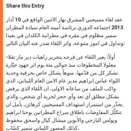
t
s
e
t
r
Share this Entry
s
e
b
t
e
A
n
o
e
p
g
o
r
عقد لقاء مسيحيي المشرق نهار الاثنين الواقع في 10 أذار
p
e
k
r
2013 اجتماعه الدوري برئاسة أمينه العام سيادة المطران
سمير مظلوم في مقره في مطرانية الكلدان في بعبدا
وتداول في امور متنوعة. واثر اللقاء صدر عنه البيان التالي:
أولاً: يعبر اللقاء عن فرحه بتحرير راهبات دير مار تقلا-
معلولا المخطوفات منذ حوالي مئة يوم اثر جهود جبّارة
نشكر كل من قدّمها، منوهاً بشكل خاص بحرفية وجدية
اللواء عباس ابراهيم مدير عام الامن العام اللبناني، الذي
واكب الملف من ساعاته الاولى. ان اللقاء الذي يرفض
بشكل مطلق أي تعد وأي حجز لحرية أي شخص، والذي
يحذّر من استمرار استهداف المسيحيين كرهائن، يأمل ان
تتكلّل المفاوضات باطلاق سراح المطرانين يوحنا ابراهيم
وبولس اليازجي والأبوين ميشال كيال واسحق محفوظ
كذلك المصور اللبناني سمير كسّاب.