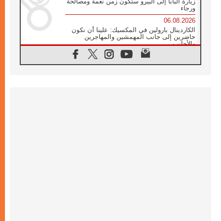
زيارة البابا إلى البيرو ستكون زمن نعمة ومصالحة
ورجاء
06.08.2026
الكاردينال بارولين في المكسيك: علينا أن نكون
حاضرين إلى جانب المهمشين والمهاجرين
والأجانب
06.08.2026
البابا لاوُن الرابع عشر للشباب في أسيزي:
"أوروبا والعالم يبحثان اليوم عن قديسين جُدد
فيكم"
06.08.2026
البابا في أسيزي يتحدث إلى الشباب المشاركين
في لقاء الشباب الفرنسيسكاني
06.08.2026
البابا لاوُن الرابع عشر يبرق معزيا بوفاة
الكاردينال جوليو دوارتي لانغا
05.08.2026
في مقابلته العامة مع المؤمنين البابا لاوُن الرابع
عشر يواصل الحديث عن الدستور في الليتورجيا
المقدسة مسلطا الضوء على صلاة الكنيسة
05.08.2026
البابا لاوُن الرابع عشر يزور في تشرين الثاني
٢٠٢٦ أوروغواي والأرجنتين وبيرو
05.08.2026