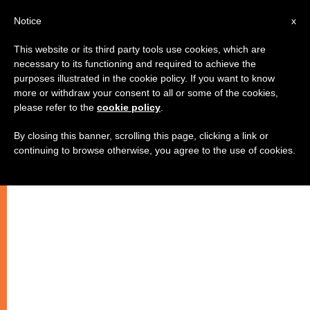
AR
Notice
x
This website or its third party tools use cookies, which are
necessary to its functioning and required to achieve the
purposes illustrated in the cookie policy. If you want to know
صحفيّون أبطال يتحدّون القمع والعنف
more or withdraw your consent to all or some of the cookies,
please refer to the
cookie policy
.
والتهديدات
By closing this banner, scrolling this page, clicking a link or
continuing to browse otherwise, you agree to the use of cookies.
٣ أيّار اليوم العالمي لحريّة الصحافة