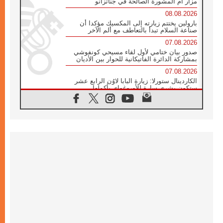
مزار أم المشورة الصالحة في جناتزانو
08.08.2026
بارولين يختتم زيارته إلى المكسيك مؤكدا أن
صناعة السلام تبدأ بالتعاطف مع ألم الآخر
07.08.2026
صدور بيان ختامي لأول لقاء مسيحي كونفوشي
بمشاركة الدائرة الفاتيكانية للحوار بين الأديان
07.08.2026
الكاردينال ستورلا: زيارة البابا لاوُن الرابع عشر
ستكون بشرى سارة للأوروغواي بأكملها
07.08.2026
الفاتيكان يعلن برنامج الزيارة الرسولية للبابا لاوُن
الرابع عشر إلى فرنسا
07.08.2026
في الذكرى الـ ٨١ لحادثة هيروشيما الكنيسة في
اليابان تنظم ١٠ أيام للصلاة على نية السلام
07.08.2026
الكنيسة في الأوروغواي: زيارة البابا ستعزز
الإيمان والرجاء
06.08.2026
الاجتماع الشهري للمطارنة الموارنة
06.08.2026
الكاردينال روسي: زيارة البابا لاوُن إلى الأرجنتين