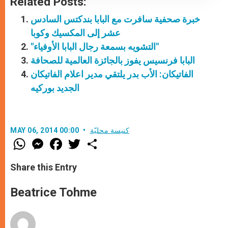
Related Posts:
خبرة صحفية سافرت مع البابا بندكتس السادس
عشر إلى المكسيك وكوبا
"التشويه بسمعة رجال البابا الأوفياء"
البابا فرنسيس يفوز بالجائزة العالمية للصحافة
الفاتيكان: الأب بدر يلتقي مدير اعلام الفاتيكان
الجديد بوركيه
كنيسة محليّة
MAY 06, 2014 00:00
W
M
F
T
S
h
e
a
w
h
a
s
c
i
a
t
s
e
t
r
Share this Entry
s
e
b
t
e
A
n
o
e
p
g
o
r
Beatrice Tohme
p
e
k
r