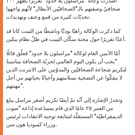
أصدرت وكالة “مراسلون بلا حدود” تقريرًا يُظهرُ ١٠٠
p
e
k
r
صحافيّ وصفتهم بالـ”الصحافيّين الأبطال” لأنّهم واجهوا
تحديّات كثيرة من قمع وعنف وتهديدات.
كما ذكرت الوكالة راهبًا بوذيَّا وناشطًا من التيبت كانا قد
أعدّا تقريرًا حول محنة سكّان التيبت في ظلّ نظام بيكين.
أمّا الأمين العام لوكالة “مراسلون بلا حدود” فعلّق قائلًا
“يجب أن يكون اليوم العالمي لحريّة الصحافة مناسبةً
لتكريم شجاعة الصحافيّين والمدوّنين على الانترنت الذين
لا ينفكّوا عن التضحية بسلامتهم وأحيانًا بحياتهم من أجل
مهنتهم”.
وتجدرُ الإشارة إلى أنّه تمّ أيضًا تكريم أصغر مراسل يبلغ
من العمر ٢٥ عامًا الذي قام بمساعدة إذاعة “صوت
الديمقراطيّة” المستقلّة لمتابعة توجيه الانتقادات لرئيس
وزراء كمبوديا هون سن.