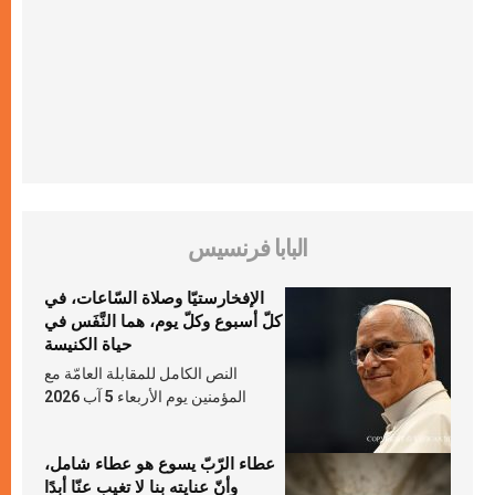
البابا فرنسيس
الإفخارستيّا وصلاة السّاعات، في
كلّ أسبوع وكلّ يوم، هما النَّفَس في
حياة الكنيسة
النص الكامل للمقابلة العامّة مع
المؤمنين يوم الأربعاء 5 آب 2026
عطاء الرّبّ يسوع هو عطاء شامل،
وأنّ عنايته بنا لا تغيب عنّا أبدًا