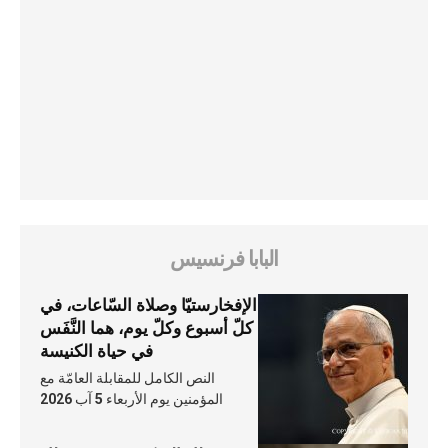
البابا فرنسيس
الإفخارستيّا وصلاة السّاعات، في
كلّ أسبوع وكلّ يوم، هما النَّفَس
في حياة الكنيسة
النص الكامل للمقابلة العامّة مع
المؤمنين يوم الأربعاء 5 آب 2026