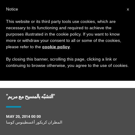
AR
Notice
x
This website or its third party tools use cookies, which are
necessary to its functioning and required to achieve the
DAY
purposes illustrated in the cookie policy. If you want to know
May 20th, 2014
more or withdraw your consent to all or some of the cookies,
please refer to the
cookie policy
.
By closing this banner, scrolling this page, clicking a link or
continuing to browse otherwise, you agree to the use of cookies.
DERNIÈRES NOUVELLES
"التشبّه بالمسيح مع مريم"
MAY 20, 2014 00:00
المطران كريكور أغسطينوس كوسا