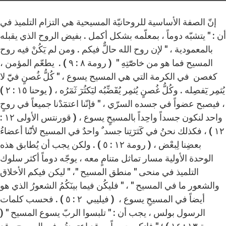
إنّ الصفة الأساسية للروحانيّة المسيحية هي التزام التلميذ في
أن : " يتشبّه دوماً ، بمعلّمه بشكل أكمل . بفيض الروح الذي يقبله
بالمعمودية ، " لإن روح الله حالٌّ فيكم . ومن لم يٓكُنْ فيه روح
المسيح فما هو من خاصّٓتِهِ " ( رومة ٨ : ٩ ) . يطعّم المؤمن ،
كغصن في الكرمة التي هي المسيح يسوع ، " كُلُّ غُصنٍ فيّٓ لا
يُثمِر يٓفصِله . وكُلُّ غُصنٍ يُثمِر يُقٓضِّبُه ليٓكثُرٓ ثٓمٓرُه ، ( يوحنا ١٥ : ٢ )
، فيصبح عضواً في جسده السرّي ، " فإنّنا اعتمٓدْنا جميعاً في روحٍ
واحد لنكون جسداً واحِداً بالمسيحٍ يسوع ، ( قورنتس الأولى ١٢ :
١٢ ) ، فكذلك نحنُ في كٓثرٓتِنا جسد ٌ واحدٌ في المسيح لأنّٓنا أعضاءُ
بعضِنا لِبعْض ، ( رومة ١٢ : ٥ ) . ولكن يجب أن يُطابق هذه
الوحدة الأولية مسار تماثل متنامٍ معه ، يوجّه دوماً أكثر سلوك
التلميذ في منحى " منطق المسيح "، " ليكن فيكم الأخلاق
والشعور ما في المسيح " ، " فليكُن فيما بينٓكُمُ الشعورُ الذي هو
أيضاً في المسيحِ يسوع ، ( فيليبي ٢ : ٥ ) . فحسب كلمات
الرسول بولس ، يجب أن : " تلبسوا الربّ يسوع المسيح " (