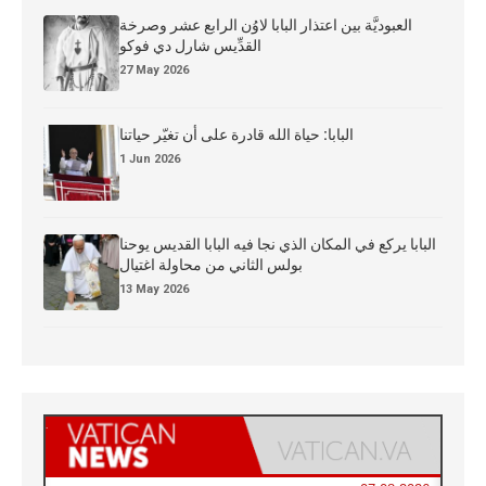
العبوديَّة بين اعتذار البابا لاوُن الرابع عشر وصرخة
القدِّيس شارل دي فوكو
27 May 2026
البابا: حياة الله قادرة على أن تغيّر حياتنا
1 Jun 2026
البابا يركع في المكان الذي نجا فيه البابا القديس يوحنا
بولس الثاني من محاولة اغتيال
13 May 2026