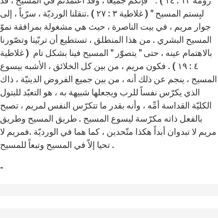
رومة ١٣ : ١٤ ) ؛ " فإنكم جميعاً ، وقد اعتمدتُم في المسيح ، قد
لبِستم المسيح " ( غلاطية ٣ : ٢٧ ) .تنقلنا الورديّة ، سرّياً ، إلى
جوار مريم ، في بيت الناصرة ، حيث هي مشغولة بمرافقة نموّ
المسيح البشري . من هذا المنطلق ، تستطيع أن تربّينا وتصّورنا
بالاهتمام عينه ، حتى " يتصوّٓر " المسيح فينا بشكل تام ( غلاطية
٤ : ١٩ ) . فكون مريم ، من بين كل الخلائق ، الأشبه بيسوع
المسيح ، ينجم عن ذلك أنه ، من بين جميع الفروض الدينيّة ، ذاك
الذي يكرّس نفساً للرب ويجعلها شبيهة به ، هو التعبّد للبتول
الكليّة القداسة أمِّه ، وأنه بقدر ما تتكرّس النفس لمريم ، تصبح
بالفعل ذاته مكرّسة ليسوع المسيح . طريق المسيح وطريق
مريم لا تبدوان أبداً هكذا متّحدين ، كما هما في الورديّة .فمريم لا
تحيا إلاّ في المسيح وتبعاً للمسيح .
-