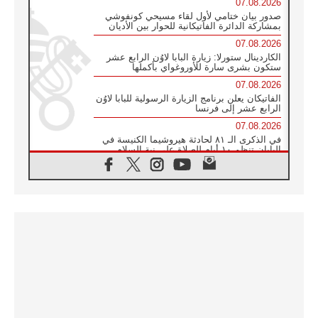
07.08.2026
صدور بيان ختامي لأول لقاء مسيحي كونفوشي
بمشاركة الدائرة الفاتيكانية للحوار بين الأديان
07.08.2026
الكاردينال ستورلا: زيارة البابا لاوُن الرابع عشر
ستكون بشرى سارة للأوروغواي بأكملها
07.08.2026
الفاتيكان يعلن برنامج الزيارة الرسولية للبابا لاوُن
الرابع عشر إلى فرنسا
07.08.2026
في الذكرى الـ ٨١ لحادثة هيروشيما الكنيسة في
اليابان تنظم ١٠ أيام للصلاة على نية السلام
07.08.2026
الكنيسة في الأوروغواي: زيارة البابا ستعزز
الإيمان والرجاء
06.08.2026
الاجتماع الشهري للمطارنة الموارنة
06.08.2026
الكاردينال روسي: زيارة البابا لاوُن إلى الأرجنتين
هي تكريم للبابا فرنسيس
06.08.2026
زيارة البابا إلى البيرو ستكون زمن نعمة ومصالحة
ورجاء