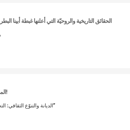
الحقائق التاريخية والروحيّة التي أعلنها غبطة أبينا ال
ر
المنتدى الرابع للعلاقات بين الأرثوذكس والكاثوليك!
“الديانة والتنوّع الثقافي: التحديات التي تواجه الكنائس المسيحية في أوروبا”