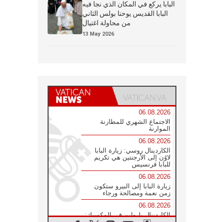
البابا يركع في المكان الذي نجا فيه
البابا القديس يوحنا بولس الثاني
من محاولة اغتيال
13 May 2026
06.08.2026
الاجتماع الشهري للمطارنة
الموارنة
06.08.2026
الكاردينال روسي: زيارة البابا
لاوُن إلى الأرجنتين هي تكريم
للبابا فرنسيس
06.08.2026
زيارة البابا إلى البيرو ستكون
زمن نعمة ومصالحة ورجاء
06.08.2026
الكاردينال بارولين في المكسيك:
علينا أن نكون حاضرين إلى جانب