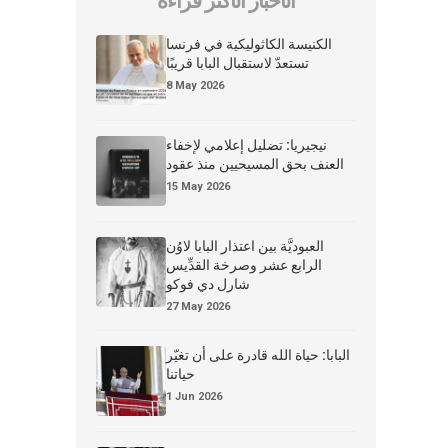
الأخبار الأكثر قراءة
الكنيسة الكاثوليكية في فرنسا
تستعدّ لاستقبال البابا قريبًا
8 May 2026
نيجيريا: تضليل إعلامي لإخفاء
العنف بحق المسيحيين منذ عقود
15 May 2026
العبوديَّة بين اعتذار البابا لاوُن
الرابع عشر وصرخة القدِّيس
شارل دي فوكو
27 May 2026
البابا: حياة الله قادرة على أن تغيّر
حياتنا
1 Jun 2026