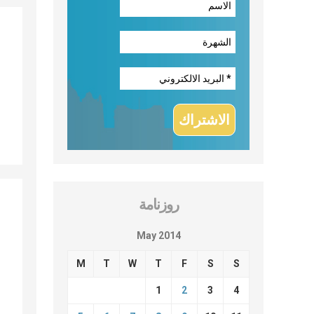
روزنامة
May 2014
M
T
W
T
F
S
S
1
2
3
4