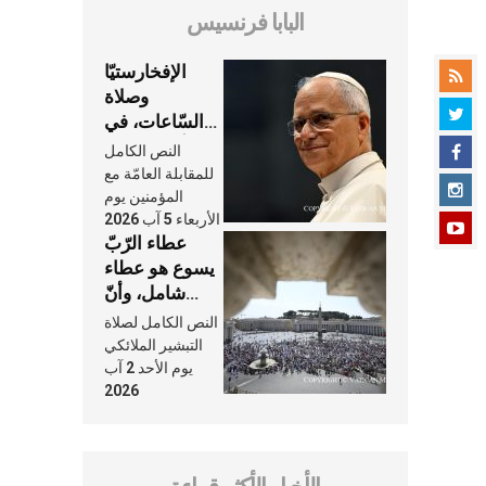
البابا فرنسيس
الإفخارستيّا
وصلاة
السّاعات، في
كلّ أسبوع وكلّ
النص الكامل
يوم، هما النَّفَس
للمقابلة العامّة مع
في حياة
المؤمنين يوم
الأربعاء 5 آب 2026
الكنيسة
عطاء الرّبّ
يسوع هو عطاء
شامل، وأنّ
عنايته بنا لا
النص الكامل لصلاة
تغيب عنّا أبدًا
التبشير الملائكي
يوم الأحد 2 آب
2026