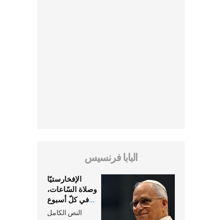
البابا فرنسيس
الإفخارستيّا
وصلاة السّاعات،
في كلّ أسبوع
وكلّ يوم، هما
النص الكامل