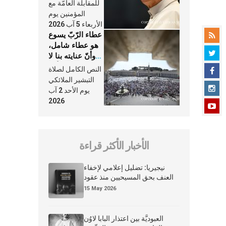
النَّفَس في حياة
للمقابلة العامّة مع
الكنيسة
المؤمنين يوم
الأربعاء 5 آب 2026
عطاء الرّبّ يسوع
هو عطاء شامل،
وأنّ عنايته بنا لا
تغيب عنّا أبدًا
النص الكامل لصلاة
التبشير الملائكي
يوم الأحد 2 آب
2026
الأخبار الأكثر قراءة
نيجيريا: تضليل إعلامي لإخفاء
العنف بحق المسيحيين منذ عقود
15 May 2026
العبوديَّة بين اعتذار البابا لاوُن