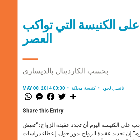
لى الكنيسة التي تواكب
العصر
بحسب الكاردينال بالديساري
نانسي لحود
كنيسة محليّة
MAY 08, 2014 00:00
W
M
F
T
S
h
e
a
w
h
a
s
c
i
a
t
s
e
t
r
Share this Entry
s
e
b
t
e
A
n
o
e
p
g
o
r
 يجب على الكنيسة اليوم أن تجدد عقيدة الزواج: “تعيش
p
e
k
ه.” إن تجديد عقيدة الزواج يدور حول، إعطاء دراسات
r