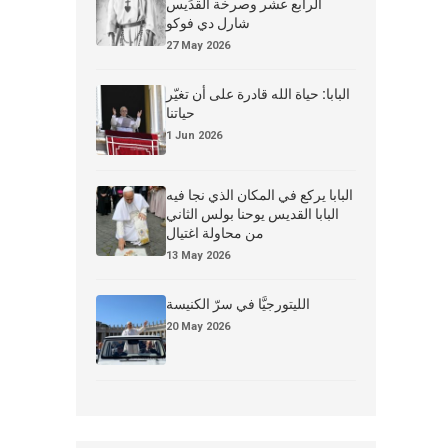
الرابع عشر وصرخة القدِّيس
شارل دي فوكو
27 May 2026
البابا: حياة الله قادرة على أن تغيّر
حياتنا
1 Jun 2026
البابا يركع في المكان الذي نجا فيه
البابا القديس يوحنا بولس الثاني
من محاولة اغتيال
13 May 2026
الليتورجيَّا في سرّ الكنيسة
20 May 2026