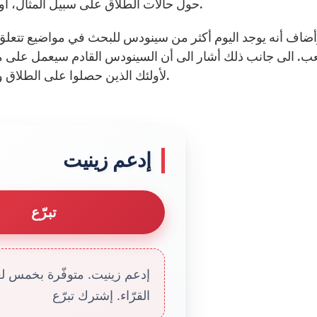
حول حالات الطلاق على سبيل المثال، أوضاع المطلقين وأوضاع من يعيشون في زيجات مدنية.
أضاف أنه يوجد اليوم أكثر من سينودس للبحث في مواضيع تتعلق ب
ب. الى جانب ذلك أشار الى أن السينودس القادم سيعمل على مجموع
لأولئك الذين حصلوا على الطلاق وتزوجوا من جديد، والمتزوجين مدنيًّا، والمطلقين ككل.
إدعم زينيت
تبرّع
إدعم زينيت. متوفّرة بخمس لغا
القرّاء. إشترك تبرّع