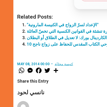
Related Posts:
"الإعداد لسرّ الزواج في الكنيسة المارونية"
ة تنشئة في القوانين الكنسية التي تخصّ العائلة
الكاردينال بورك: لا تعديل في الطلاق أو البطلان
 وحي الكتاب المقدس للحفاظ على زواج ناجح
كنيسة محليّة
MAY 08, 2014 00:00
W
M
F
T
S
h
e
a
w
h
a
s
c
i
a
t
s
e
t
r
Share this Entry
s
e
b
t
e
A
n
o
e
p
g
o
r
نانسي لحود
p
e
k
r