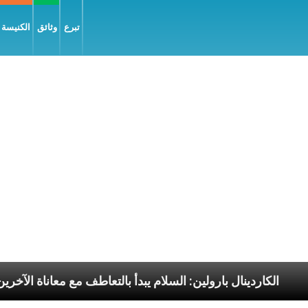
تبرع
وثائق
الكنيسة و
لرسوليّة
الكاردينال بارولين: السلام يبدأ بالتعاطف مع مع